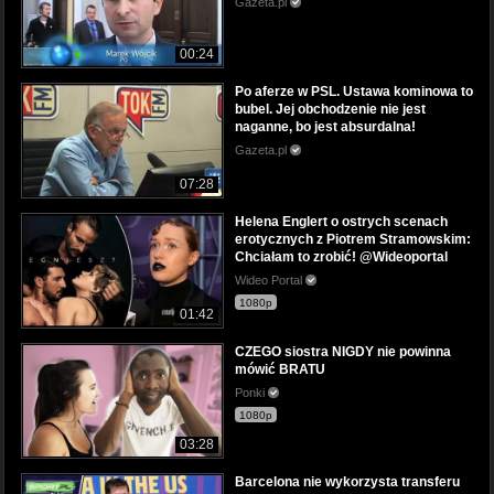
Gazeta.pl
00:24
Po aferze w PSL. Ustawa kominowa to
bubel. Jej obchodzenie nie jest
naganne, bo jest absurdalna!
Gazeta.pl
07:28
Helena Englert o ostrych scenach
erotycznych z Piotrem Stramowskim:
Chciałam to zrobić! @Wideoportal
Wideo Portal
1080p
01:42
CZEGO siostra NIGDY nie powinna
mówić BRATU
Ponki
1080p
03:28
Barcelona nie wykorzysta transferu