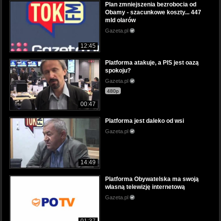
Plan zmniejszenia bezrobocia od
Obamy - szacunkowe koszty... 447
mld olarów
Gazeta.pl
12:45
Platforma atakuje, a PIS jest oazą
spokoju?
Gazeta.pl
480p
00:47
Platforma jest daleko od wsi
Gazeta.pl
14:49
Platforma Obywatelska ma swoją
własną telewizję internetową
Gazeta.pl
01:37