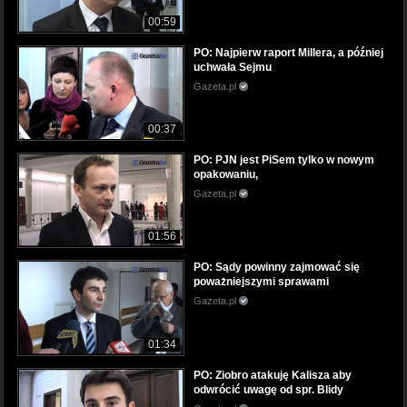
00:59
PO: Najpierw raport Millera, a później
uchwała Sejmu
Gazeta.pl
00:37
PO: PJN jest PiSem tylko w nowym
opakowaniu,
Gazeta.pl
01:56
PO: Sądy powinny zajmować się
poważniejszymi sprawami
Gazeta.pl
01:34
PO: Ziobro atakuję Kalisza aby
odwrócić uwagę od spr. Blidy