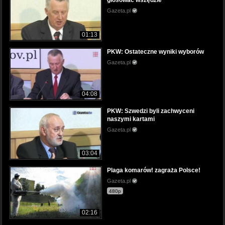
głosować wszędzie
Gazeta.pl
01:13
PKW: Ostateczne wyniki wyborów
Gazeta.pl
04:08
PKW: Szwedzi byli zachwyceni
naszymi kartami
Gazeta.pl
03:04
Plaga komarów! zagraża Polsce!
Gazeta.pl
480p
02:16