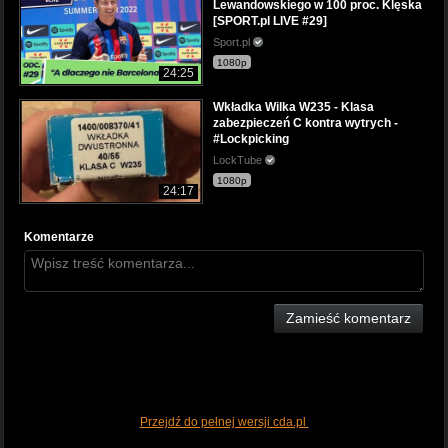
Lewandowskiego w 100 proc. Klęska
[SPORT.pl LIVE #29]
Sport.pl
1080p
24:25
Wkładka Wilka W235 - Klasa
zabezpieczeń C kontra wytrych -
#Lockpicking
LockTube
1080p
24:17
Komentarze
Zamieść komentarz
Przejdź do pełnej wersji cda.pl