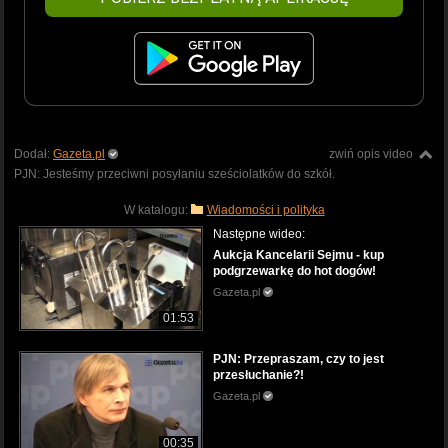
Dodał:
Gazeta.pl
zwiń opis video
PJN: Jesteśmy przeciwni posyłaniu sześciolatków do szkół.
W katalogu:
Wiadomości i polityka
Następne wideo:
Aukcja Kancelarii Sejmu - kup
podgrzewarkę do hot dogów!
Gazeta.pl
01:53
PJN: Przepraszam, czy to jest
przesłuchanie?!
Gazeta.pl
00:35