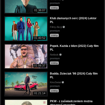
premium
1080p
01:36:07
Klub złamanych serc (2024) Lektor
PL
Filmy Akcji
premium
1080p
01:40:52
Popek. Każda z blizn (2022) Cały film
PL
Netlook
premium
1080p
01:06:37
Budda. Dzieciak '98 (2024) Cały film
PL
KinoSwiat
premium
1080p
01:21:14
PKW - z zaświadczeniem można