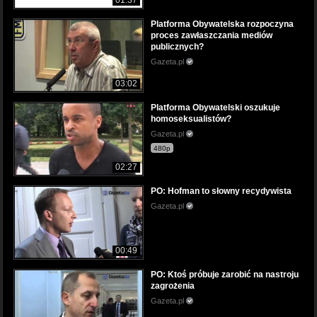
Platforma Obywatelska rozpoczyna
proces zawłaszczania mediów
publicznych?
Gazeta.pl
03:02
Platforma Obywatelski oszukuje
homoseksualistów?
Gazeta.pl
480p
02:27
PO: Hofman to słowny recydywista
Gazeta.pl
00:49
PO: Ktoś próbuje zarobić na nastroju
zagrożenia
Gazeta.pl