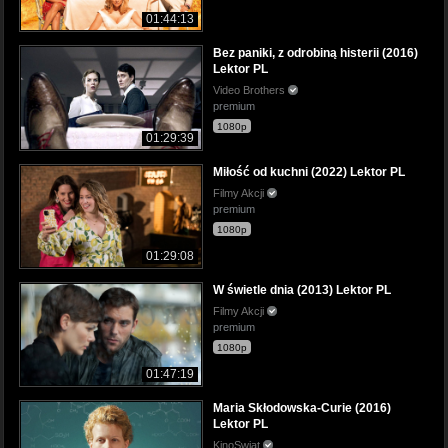
01:44:13
Bez paniki, z odrobiną histerii (2016)
Lektor PL
Video Brothers
premium
1080p
01:29:39
Miłość od kuchni (2022) Lektor PL
Filmy Akcji
premium
1080p
01:29:08
W świetle dnia (2013) Lektor PL
Filmy Akcji
premium
1080p
01:47:19
Maria Skłodowska-Curie (2016)
Lektor PL
KinoSwiat