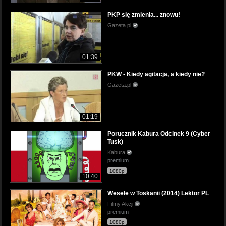
PKP się zmienia... znowu!
Gazeta.pl
01:39
PKW - Kiedy agitacja, a kiedy nie?
Gazeta.pl
01:19
Porucznik Kabura Odcinek 9 (Cyber
Tusk)
Kabura
premium
1080p
10:40
Wesele w Toskanii (2014) Lektor PL
Filmy Akcji
premium
1080p