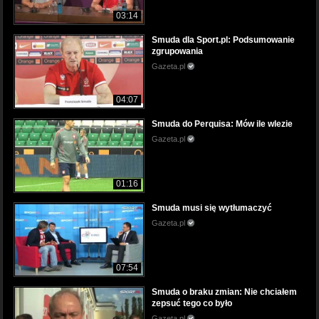
03:14
Smuda dla Sport.pl: Podsumowanie
zgrupowania
Gazeta.pl
04:07
Smuda do Perquisa: Mów ile wlezie
Gazeta.pl
01:16
Smuda musi się wytłumaczyć
Gazeta.pl
07:54
Smuda o braku zmian: Nie chciałem
zepsuć tego co było
Gazeta.pl