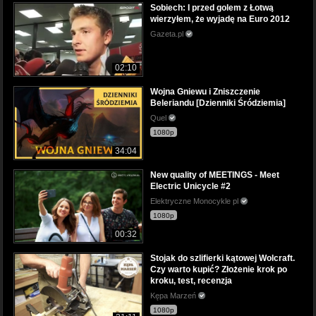
Sobiech: I przed golem z Łotwą
wierzyłem, że wyjadę na Euro 2012
Gazeta.pl
02:10
Wojna Gniewu i Zniszczenie
Beleriandu [Dzienniki Śródziemia]
Quel
1080p
34:04
New quality of MEETINGS - Meet
Electric Unicycle #2
Elektryczne Monocykle pl
1080p
00:32
Stojak do szlifierki kątowej Wolcraft.
Czy warto kupić? Złożenie krok po
kroku, test, recenzja
Kępa Marzeń
1080p