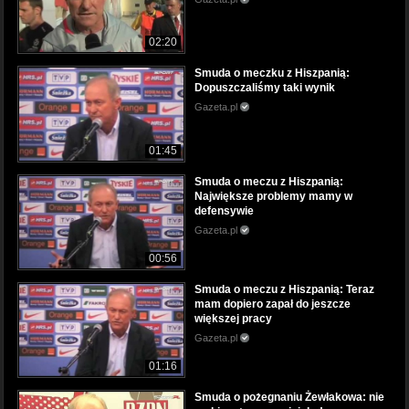
02:20
Smuda o meczku z Hiszpanią:
Dopuszczaliśmy taki wynik
Gazeta.pl
01:45
Smuda o meczu z Hiszpanią:
Największe problemy mamy w
defensywie
Gazeta.pl
00:56
Smuda o meczu z Hiszpanią: Teraz
mam dopiero zapał do jeszcze
większej pracy
Gazeta.pl
01:16
Smuda o pożegnaniu Żewłakowa: nie