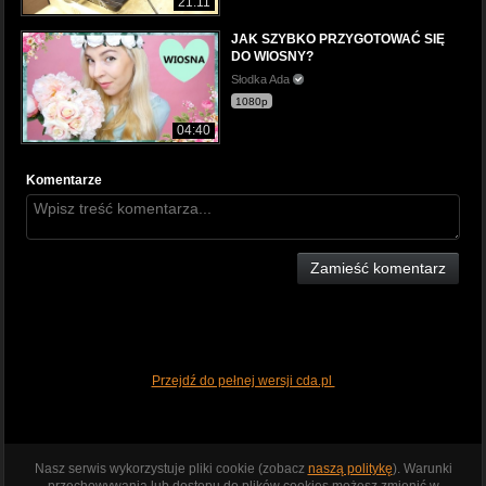
21:11
JAK SZYBKO PRZYGOTOWAĆ SIĘ
DO WIOSNY?
Słodka Ada
1080p
04:40
Komentarze
Zamieść komentarz
Przejdź do pełnej wersji cda.pl
Nasz serwis wykorzystuje pliki cookie (zobacz
naszą politykę
). Warunki
przechowywania lub dostępu do plików cookies możesz zmienić w