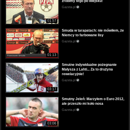
zrobimy tego po wiejsku!
Gazeta.pl
01:57
Smuda w tarapatach: nie mówiłem, że
Niemcy to farbowane lisy
Gazeta.pl
01:13
Smutne indywidualne pożegnanie
Małysza z Lahti... Za to drużyna
rewelacyjnie!
Gazeta.pl
03:17
Smutny Jeleń: Marzyłem o Euro 2012,
ale przeszło mi koło nosa
Gazeta.pl
03:06