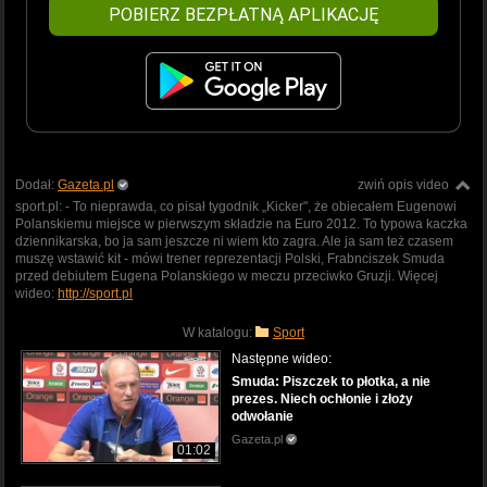
POBIERZ BEZPŁATNĄ APLIKACJĘ
Dodał:
Gazeta.pl
zwiń opis video
sport.pl: - To nieprawda, co pisał tygodnik „Kicker", że obiecałem Eugenowi
Polanskiemu miejsce w pierwszym składzie na Euro 2012. To typowa kaczka
dziennikarska, bo ja sam jeszcze ni wiem kto zagra. Ale ja sam też czasem
muszę wstawić kit - mówi trener reprezentacji Polski, Frabnciszek Smuda
przed debiutem Eugena Polanskiego w meczu przeciwko Gruzji. Więcej
wideo:
http://sport.pl
W katalogu:
Sport
Następne wideo:
Smuda: Piszczek to płotka, a nie
prezes. Niech ochłonie i złoży
odwołanie
Gazeta.pl
01:02