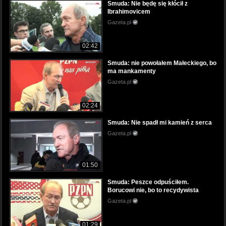
Smuda: Nie będę się kłócił z
Ibrahimovicem
Gazeta.pl
02:42
Smuda: nie powołałem Małeckiego, bo
ma mankamenty
Gazeta.pl
02:24
Smuda: Nie spadł mi kamień z serca
Gazeta.pl
01:50
Smuda: Peszce odpuściłem.
Borucowi nie, bo to recydywista
Gazeta.pl
01:29