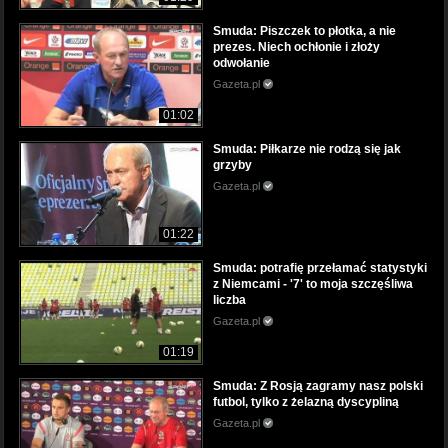
Smuda: Piszczek to płotka, a nie
prezes. Niech ochłonie i złoży
odwołanie
Gazeta.pl
01:02
Smuda: Piłkarze nie rodzą się jak
grzyby
Gazeta.pl
01:22
Smuda: potrafię przełamać statystyki
z Niemcami - '7' to moja szczęśliwa
liczba
Gazeta.pl
01:19
Smuda: Z Rosją zagramy nasz polski
futbol, tylko z żelazną dyscypliną
Gazeta.pl