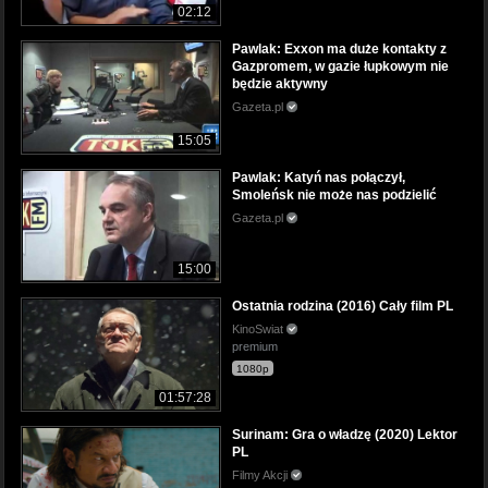
02:12
Pawlak: Exxon ma duże kontakty z
Gazpromem, w gazie łupkowym nie
będzie aktywny
Gazeta.pl
15:05
Pawlak: Katyń nas połączył,
Smoleńsk nie może nas podzielić
Gazeta.pl
15:00
Ostatnia rodzina (2016) Cały film PL
KinoSwiat
premium
1080p
01:57:28
Surinam: Gra o władzę (2020) Lektor
PL
Filmy Akcji