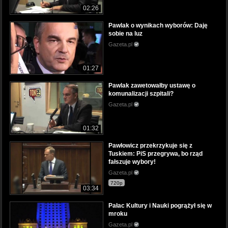
02:26
Pawlak o wynikach wyborów: Daję
sobie na luz
Gazeta.pl
01:27
Pawlak zawetowałby ustawę o
komunalizacji szpitali?
Gazeta.pl
01:32
Pawłowicz przekrzykuje się z
Tuskiem: PiS przegrywa, bo rząd
fałszuje wybory!
Gazeta.pl
720p
03:34
Pałac Kultury i Nauki pogrążył się w
mroku
Gazeta.pl