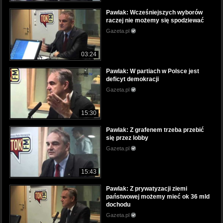
Pawlak: Wcześniejszych wyborów
raczej nie możemy się spodziewać
Gazeta.pl
03:24
Pawlak: W partiach w Polsce jest
deficyt demokracji
Gazeta.pl
15:30
Pawlak: Z grafenem trzeba przebić
się przez lobby
Gazeta.pl
15:43
Pawlak: Z prywatyzacji ziemi
państwowej możemy mieć ok 36 mld
dochodu
Gazeta.pl