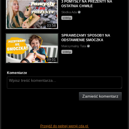
3 POMYSŁY NA PREZENTY NA
OSTATNIA CHWILE
Słodka Ada
1080p
03:58
SPRAWDZAMY SPOSOBY NA
ODSTAWIENIE SMOCZKA
Maksymalny Tata
1080p
09:01
Komentarze
Zamieść komentarz
Przejdź do pełnej wersji cda.pl