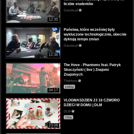
liczbie studentów
Gazeta.pl
12:35
Państwa, które wcześniej były
wykluczone technologicznie, obecnie
dyktują tempo zmian
Gazeta.pl
12:36
The Hove - Phantoms feat. Patryk
Skoczyński ( live ) Znajomi
Znajomych
TheHove
1080p
04:17
VLOGMASDZIEN 23 16 CZWORO
DZIECI W DOMU | DLM
DLM
720p
23:08