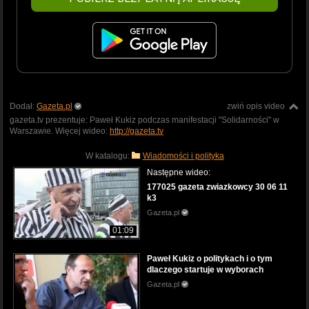
Dodał:
Gazeta.pl
zwiń opis video
gazeta.tv prezentuje: Paweł Kukiz podczas manifestacji "Solidarności" w
Warszawie. Więcej wideo:
http://gazeta.tv
W katalogu:
Wiadomości i polityka
Następne wideo:
177025 gazeta zwiazkowcy 30 06 11
k3
Gazeta.pl
01:09
Paweł Kukiz o politykach i o tym
dlaczego startuje w wyborach
Gazeta.pl