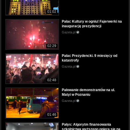
01:02
Pałac Kultury w ogniu! Fajerwerki na
inaugurację prezydencji
Gazeta.pl
02:29
Pałac Prezydencki. 9 miesięcy od
katastrofy
Gazeta.pl
02:48
Pałowanie demonstrantów na ul.
Matyi w Poznaniu
Gazeta.pl
01:46
Pałys: Algorytm finansowania
szkolnictwa wyższego opiera się na