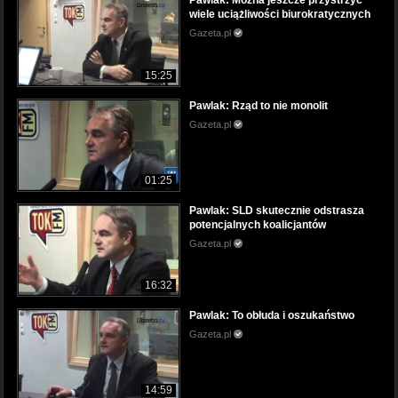
Pawlak: Można jeszcze przystrzyc
wiele uciążliwości biurokratycznych
Gazeta.pl
15:25
Pawlak: Rząd to nie monolit
Gazeta.pl
01:25
Pawlak: SLD skutecznie odstrasza
potencjalnych koalicjantów
Gazeta.pl
16:32
Pawlak: To obłuda i oszukaństwo
Gazeta.pl
14:59