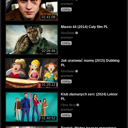
premium
1080p
01:41:08
Miasto 44 (2014) Cały film PL
KinoSwiat
premium
1080p
02:06:46
Jak uratować mamę (2015) Dubbing
PL
KinoSwiat
premium
1080p
01:26:12
Klub złamanych serc (2024) Lektor
PL
Filmy Akcji
premium
1080p
01:40:52