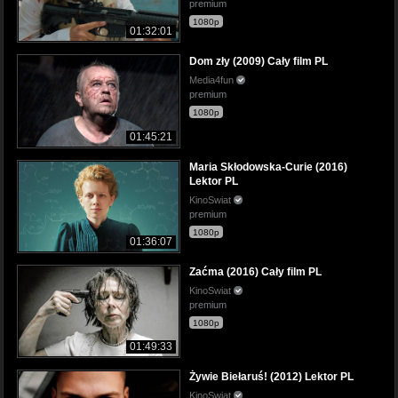
premium
1080p
01:32:01
Dom zły (2009) Cały film PL
Media4fun
premium
1080p
01:45:21
Maria Skłodowska-Curie (2016)
Lektor PL
KinoSwiat
premium
1080p
01:36:07
Zaćma (2016) Cały film PL
KinoSwiat
premium
1080p
01:49:33
Żywie Biełaruś! (2012) Lektor PL
KinoSwiat