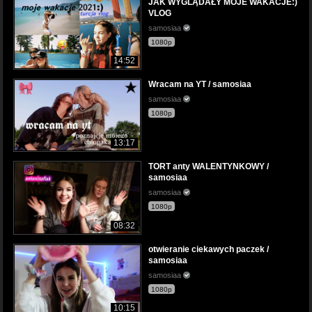
JAK WYGLĄDAŁY MOJE WAKACJE:)
VLOG
samosiaa
1080p
14:52
Wracam na YT / samosiaa
samosiaa
1080p
13:17
TORT anty WALENTYNKOWY /
samosiaa
samosiaa
1080p
08:32
otwieranie ciekawych paczek /
samosiaa
samosiaa
1080p
10:15