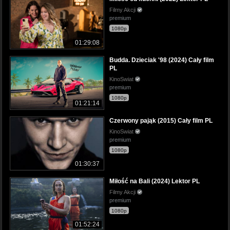
Filmy Akcji
premium
1080p
01:29:08
Budda. Dzieciak '98 (2024) Cały film
PL
KinoSwiat
premium
1080p
01:21:14
Czerwony pająk (2015) Cały film PL
KinoSwiat
premium
1080p
01:30:37
Miłość na Bali (2024) Lektor PL
Filmy Akcji
premium
1080p
01:52:24