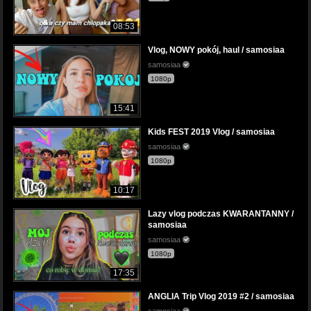
08:53
Vlog, NOWY pokój, haul / samosiaa
samosiaa
1080p
15:41
Kids FEST 2019 Vlog / samosiaa
samosiaa
1080p
10:17
Lazy vlog podczas KWARANTANNY /
samosiaa
samosiaa
1080p
17:35
ANGLIA Trip Vlog 2019 #2 / samosiaa
samosiaa