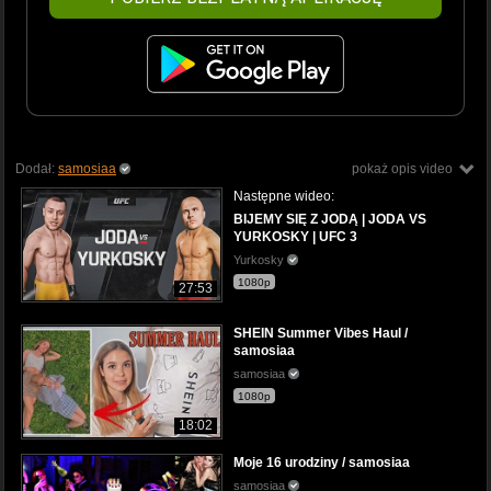
Dodał:
samosiaa
pokaż opis video
Następne wideo:
BIJEMY SIĘ Z JODĄ | JODA VS
YURKOSKY | UFC 3
Yurkosky
1080p
27:53
SHEIN Summer Vibes Haul /
samosiaa
samosiaa
1080p
18:02
Moje 16 urodziny / samosiaa
samosiaa