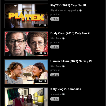
PIĄTEK (2025) Cały film PL
Piątek - serial oryginalny
premium
1080p
01:11:36
Body/Ciało (2015) Cały film PL
KinoSwiat
premium
1080p
01:28:36
Uśmiech losu (2023) Napisy PL
KinoSwiat
premium
1080p
01:44:03
Kitty Vlog 2 / samosiaa
samosiaa
1080p