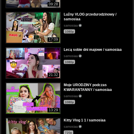
09:28
Luźny VLOG przedurodzinowy /
samosiaa
samosiaa
1080p
17:09
Lecą sobie dni majowe / samosiaa
samosiaa
1080p
21:32
Moje URODZINY podczas
KWARANTANNY / samosiaa
samosiaa
1080p
13:29
Kitty Vlog 1 1 / samosiaa
samosiaa
720p