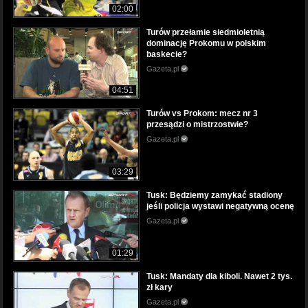
02:00
Turów przełamie siedmioletnią
dominację Prokomu w polskim
baskecie?
Gazeta.pl
04:51
Turów vs Prokom: mecz nr 3
przesądzi o mistrzostwie?
Gazeta.pl
03:29
Tusk: Będziemy zamykać stadiony
jeśli policja wystawi negatywną ocenę
Gazeta.pl
01:29
Tusk: Mandaty dla kiboli. Nawet 2 tys.
zł kary
Gazeta.pl