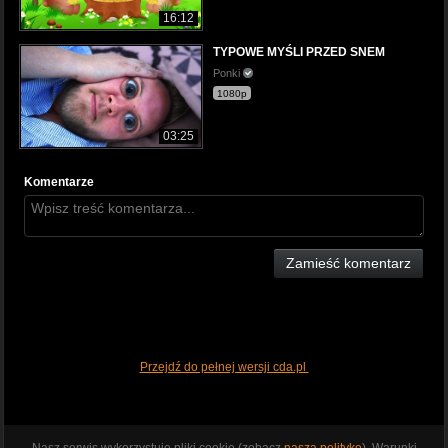
16:12
TYPOWE MYŚLI PRZED SNEM
Ponki
1080p
03:25
Komentarze
Zamieść komentarz
Przejdź do pełnej wersji cda.pl
Nasz serwis wykorzystuje pliki cookie (zobacz
naszą politykę
). Warunki