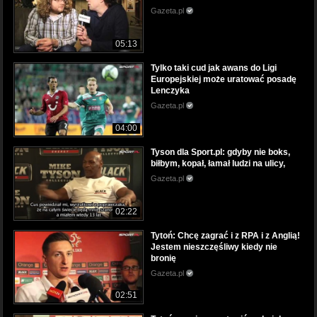
Gazeta.pl
05:13
Tylko taki cud jak awans do Ligi
Europejskiej może uratować posadę
Lenczyka
Gazeta.pl
04:00
Tyson dla Sport.pl: gdyby nie boks,
biłbym, kopał, łamał ludzi na ulicy,
Gazeta.pl
02:22
Tytoń: Chcę zagrać i z RPA i z Anglią!
Jestem nieszczęśliwy kiedy nie
bronię
Gazeta.pl
02:51