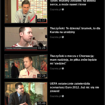
Tytoń: musimy zostawić na boisku
serce, a może nawet i krew
Gazeta.pl
01:17
Tłuczyński: Te dziesięć bramek, to dla
Karola na urodziny
Gazeta.pl
01:26
Tłuczyński o meczu z Chorwacją:
mam nadzieję, że piłka znów będzie
mi 'siedzieć'
Gazeta.pl
02:28
UEFA ostatecznie zatwierdziła
scenariusz Euro 2012. Już nic się nie
zmieni!
Gazeta.pl
05:49