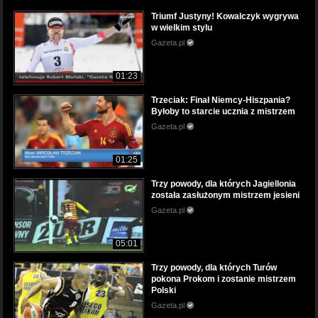
Triumf Justyny! Kowalczyk wygrywa
w wielkim stylu
Gazeta.pl
01:23
Trzeciak: Finał Niemcy-Hiszpania?
Byłoby to starcie ucznia z mistrzem
Gazeta.pl
01:25
Trzy powody, dla których Jagiellonia
została zasłużonym mistrzem jesieni
Gazeta.pl
05:01
Trzy powody, dla których Turów
pokona Prokom i zostanie mistrzem
Polski
Gazeta.pl