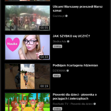
Ulicami Warszawy przeszedł Marsz
szmat
Gazeta.pl
00:55
JAK SZYBKO się UCZYĆ?
Słodka Ada
1080p
04:33
Podbijam #cartagena #dziemian
DZIEMIAN
480p
00:19
Piosenki dla dzieci - piosenka o
pociągach i zwierzątkach
RosNutki TV - Piosenki dla dzieci
1080p