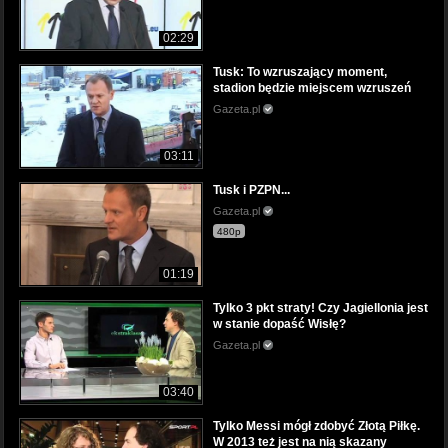
02:29
Tusk: To wzruszający moment,
stadion będzie miejscem wzruszeń
Gazeta.pl
03:11
Tusk i PZPN...
Gazeta.pl
480p
01:19
Tylko 3 pkt straty! Czy Jagiellonia jest
w stanie dopaść Wisłę?
Gazeta.pl
03:40
Tylko Messi mógł zdobyć Złotą Piłkę.
W 2013 też jest na nią skazany