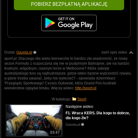
POBIERZ BEZPŁATNĄ APLIKACJĘ
Dodał:
Gazeta.pl
zwiń opis video
sport.pl: Dlaczego dla wielu kierowców to bardzo zła wiadomość, że nowy
sezon Formuły 1 rozpoczyna się nie w pustynnym Bahrajnie, ale na bardzo
trudnym, wilgotnym, ciasnym torze w Melbourne? Które zakręty
australijskiego toru są najtrudniejsze, gdzie łatwo będzie wyprzedzić rywala,
a gdzie trzeba uważać, żeby nie wylecieć? - opowiada dziennikarz
'Przeglądu Sportowego' Cezary Gutowski, który Grand Prix Australii
wielokrotnie oglądał bliska. Więcej wideo:
http://sport.pl
W katalogu:
Sport
Następne wideo:
F1. Wraca KERS. Dla kogo to dobrze,
dla kogo źle?
Gazeta.pl
03:47