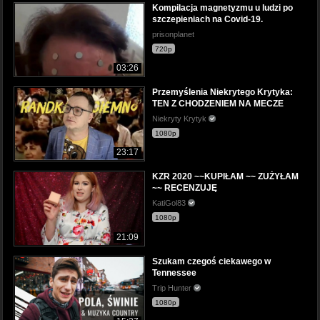
Kompilacja magnetyzmu u ludzi po
szczepieniach na Covid-19.
prisonplanet
720p
03:26
Przemyślenia Niekrytego Krytyka:
TEN Z CHODZENIEM NA MECZE
Niekryty Krytyk
1080p
23:17
KZR 2020 ~~KUPIŁAM ~~ ZUŻYŁAM
~~ RECENZUJĘ
KatiGol83
1080p
21:09
Szukam czegoś ciekawego w
Tennessee
Trip Hunter
1080p