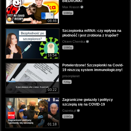
BIEDRONKI
Max Krason
1080p
08:46
Szczepionka mRNA: czy wpływa na
płodność i jest zrobiona z trupów?
Okiem Chemika
1080p
16:54
Potwierdzone! Szczepionki na Covid-
19 niszczą system immunologiczny!
prisonplanet
720p
03:22
Zagraniczne gwiazdy i politycy
szczepią się na COVID-19
Gazeta.pl
1080p
01:18