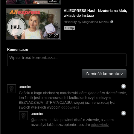
15:27
ALIEXPRESS Haul - biżuteria na ślub,
wkłady do Instaxa
HiBeauty by Magdalena Maziak
1080p
21:27
Komentarze
Zamieść komentarz
anonim
Gościu a kogo obchodzą marchewki które zjadałeś w dzieciństwie,
ten filmik jest o marchewkach i kruliczkach czyli o niczym,
BEZNADZIEJA i STRATA CZASU, więcej już nie wrzucaj tych
swoich wiejskich wypocin
odpowiedz
anonim
@anonim: Ludzie powinni dbać o zdrowie, a zatem
rozważyć także szczepienie...pozdro
odpowiedz