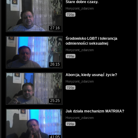
Stare dobre czasy.
Horyzont_zdarzen
720p
27:16
Środowisko LGBT i tolerancja
odmienności seksualnej
Horyzont_zdarzen
720p
26:15
Aborcja, kiedy usunąć życie?
Horyzont_zdarzen
720p
25:25
Jak działa mechanizm MATRIXA?
Horyzont_zdarzen
720p
41:05