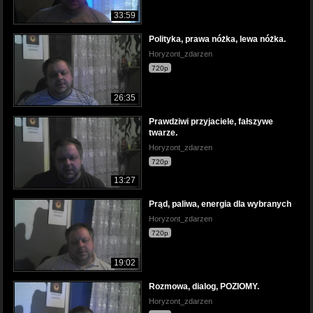
33:59
Polityka, prawa nóżka, lewa nóżka.
Horyzont_zdarzen
720p
26:35
Prawdziwi przyjaciele, fałszywe
twarze.
Horyzont_zdarzen
720p
13:27
Prąd, paliwa, energia dla wybranych
Horyzont_zdarzen
720p
19:02
Rozmowa, dialog, POZIOMY.
Horyzont_zdarzen