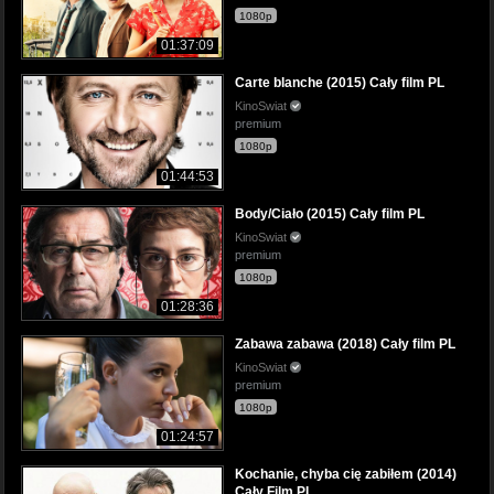
1080p
01:37:09
Carte blanche (2015) Cały film PL
KinoSwiat
premium
1080p
01:44:53
Body/Ciało (2015) Cały film PL
KinoSwiat
premium
1080p
01:28:36
Zabawa zabawa (2018) Cały film PL
KinoSwiat
premium
1080p
01:24:57
Kochanie, chyba cię zabiłem (2014)
Cały Film PL