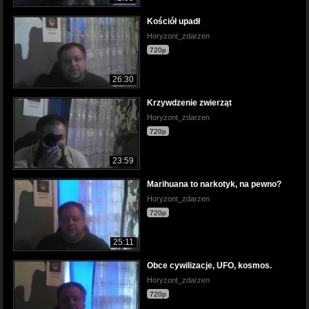
Kościół upadł
Horyzont_zdarzen
720p
26:30
Krzywdzenie zwierząt
Horyzont_zdarzen
720p
23:59
Marihuana to narkotyk, na pewno?
Horyzont_zdarzen
720p
25:11
Obce cywilizacje, UFO, kosmos.
Horyzont_zdarzen
720p