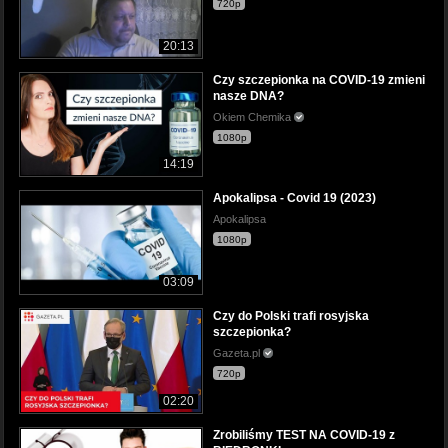
720p
20:13
Czy szczepionka na COVID-19 zmieni
nasze DNA?
Okiem Chemika
1080p
14:19
Apokalipsa - Covid 19 (2023)
Apokalipsa
1080p
03:09
Czy do Polski trafi rosyjska
szczepionka?
Gazeta.pl
720p
02:20
Zrobiliśmy TEST NA COVID-19 z