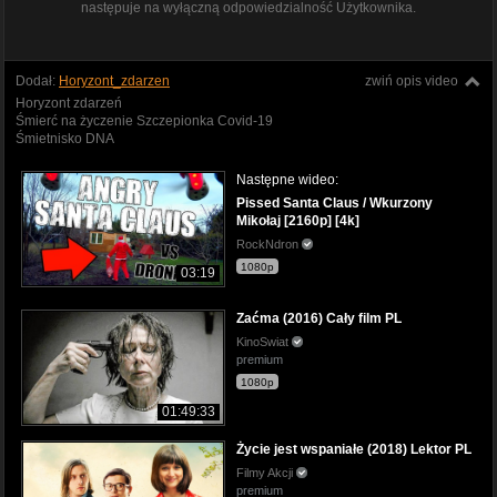
następuje na wyłączną odpowiedzialność Użytkownika.
Dodał:
Horyzont_zdarzen
zwiń opis video
Horyzont zdarzeń
Śmierć na życzenie Szczepionka Covid-19
Śmietnisko DNA
Następne wideo:
Pissed Santa Claus / Wkurzony
Mikołaj [2160p] [4k]
RockNdron
1080p
03:19
Zaćma (2016) Cały film PL
KinoSwiat
premium
1080p
01:49:33
Życie jest wspaniałe (2018) Lektor PL
Filmy Akcji
premium