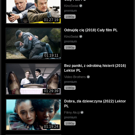
KinoSwiat
premium
1080p
01:27:19
Odnajdę cię (2018) Cały film PL
KinoSwiat
premium
1080p
01:19:11
Bez paniki, z odrobiną histerii (2016)
Lektor PL
Video Brothers
premium
1080p
01:29:39
Dobra, zła dziewczyna (2022) Lektor
PL
Filmy Akcji
premium
1080p
01:19:24