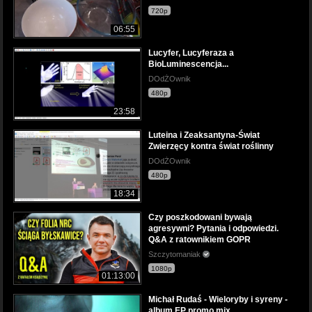
720p
06:55
Lucyfer, Lucyferaza a
BioLuminescencja...
DOdŻOwnik
480p
23:58
Luteina i Zeaksantyna-Świat
Zwierzęcy kontra świat roślinny
DOdŻOwnik
480p
18:34
Czy poszkodowani bywają
agresywni? Pytania i odpowiedzi.
Q&A z ratownikiem GOPR
Szczytomaniak
1080p
01:13:00
Michał Rudaś - Wieloryby i syreny -
album EP promo mix