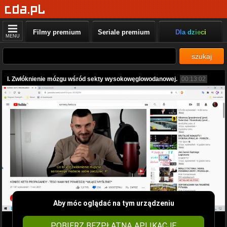
Filmy premium
Seriale premium
Dla dzieci
MENU
szukaj
I. Zwłóknienie mózgu wśród sekty wysokowęglowodanowej.
00:13:02
Aby móc oglądać na tym urządzeniu
POBIERZ BEZPŁATNĄ APLIKACJĘ