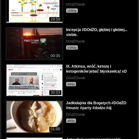
DOdŻOwnik
1080p
29:58
Incepcja #DOdŻO, głębiej i głebiej...
siebie.
DOdŻOwnik
1080p
00:35
IX. Atkinsa, wróć, ketozę i
ketogeników jebać błyskawicą! xD
DOdŻOwnik
480p
30:03
Jadłodajnia dla Bogatych #DOdŻO
#music #party #dodżo #dj
DOdŻOwnik
480p
01:00