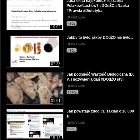
Jaka dieta najskuteczniej zabija
Polaków/Lachów? #DOdŻO #Nauka
#Prawda #Dietetyka
DOdŻOwnik
480p
19:02
Jakby to było, jakby DOdŻO nie było...
DOdŻOwnik
480p
07:28
Jak podnieść Wartość Biologiczną (B.
V. ) pożywienia/dań #DOdŻO styl
DOdŻOwnik
1080p
01:01
Jak powstaje zuoo ]:D zakład o 10 000
zł
DOdŻOwnik
480p
15:13