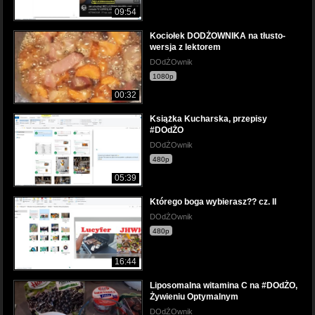
09:54
Kociołek DODŻOWNIKA na tłusto-
wersja z lektorem
DOdŻOwnik
1080p
00:32
Książka Kucharska, przepisy
#DOdŻO
DOdŻOwnik
480p
05:39
Którego boga wybierasz?? cz. II
DOdŻOwnik
480p
16:44
Liposomalna witamina C na #DOdŻO,
Żywieniu Optymalnym
DOdŻOwnik