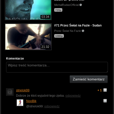
MichalRudasOfficial
720p
03:34
#71 Przez Świat na Fazie - Sudan
Przez Świat Na Fazie
1080p
21:32
Komentarze
Zamieść komentarz
strielok99
+ 1
Dobrze że ktoś wyjaśnił tego zjeba.
odpowiedz
NooBik
@strielok99:
odpowiedz