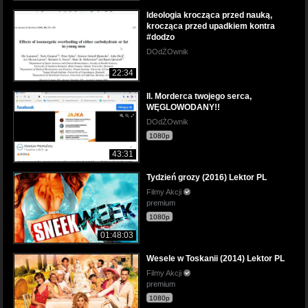
Ideologia krocząca przed nauką,
krocząca przed upadkiem kontra
#dodzo
DOdŻOwnik
22:34
II. Morderca twojego serca,
WĘGLOWODANY!!
DOdŻOwnik
1080p
43:31
Tydzień grozy (2016) Lektor PL
Filmy Akcji
premium
1080p
01:48:03
Wesele w Toskanii (2014) Lektor PL
Filmy Akcji
premium
1080p