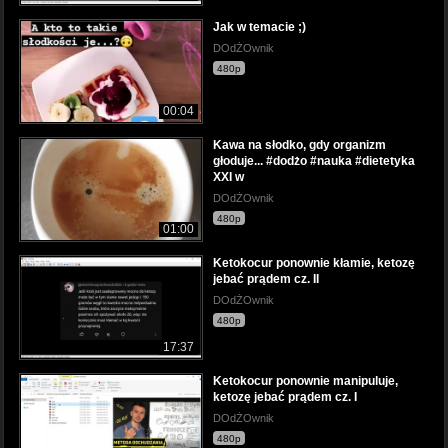
Jak w temacie ;)
DOdŻOwnik
480p
00:04
Kawa na słodko, gdy organizm
głoduje... #dodżo #nauka #dietetyka
XXI w
DOdŻOwnik
480p
01:00
Ketokocur ponownie kłamie, ketozę
jebać prądem cz. II
DOdŻOwnik
480p
17:37
Ketokocur ponownie manipuluje,
ketozę jebać prądem cz. I
DOdŻOwnik
480p