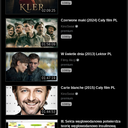
1080p
02:09:25
Czerwone maki (2024) Cały film PL
KinoSwiat
premium
1080p
01:58:09
W świetle dnia (2013) Lektor PL
Filmy Akcji
premium
1080p
01:47:19
Carte blanche (2015) Cały film PL
KinoSwiat
premium
1080p
01:44:53
III. Sekta węglowodanowa potwierdza
teorię węglowodanowo insulinową