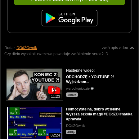
Dodał:
DOdŻOwnik
zwiń opis video
Czy dieta wysokotłuszczowa powoduje zwłóknienie serca? :D
Następne wideo:
ODCHODZĘ z YOUTUBE ?!
Wyjeżdzam...
wsrodkunigdzie
1080p
11:23
Homocysteina, dobro wcielone.
Wyższa szkoła magii #DOdŻO #nauka
#prawda
DOdŻOwnik
480p
02:24