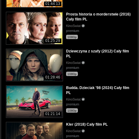
01:44:13
Prosta historia o morderstwie (2016)
Cały film PL
KinoSwiat
premium
1080p
01:25:29
Dziewczyna z szafy (2012) Cały film
PL
KinoSwiat
premium
1080p
01:28:46
Budda. Dzieciak '98 (2024) Cały film
PL
KinoSwiat
premium
1080p
01:21:14
Kler (2018) Cały film PL
KinoSwiat
premium