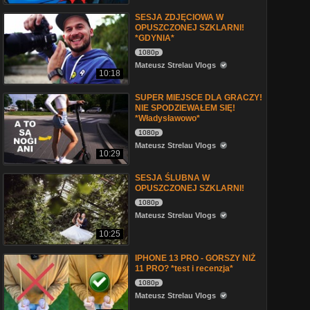
SESJA ZDJĘCIOWA W
OPUSZCZONEJ SZKLARNI!
*GDYNIA*
1080p
Mateusz Strelau Vlogs
10:18
SUPER MIEJSCE DLA GRACZY!
NIE SPODZIEWAŁEM SIĘ!
*Władysławowo*
1080p
Mateusz Strelau Vlogs
10:29
SESJA ŚLUBNA W
OPUSZCZONEJ SZKLARNI!
1080p
Mateusz Strelau Vlogs
10:25
IPHONE 13 PRO - GORSZY NIŻ
11 PRO? *test i recenzja*
1080p
Mateusz Strelau Vlogs