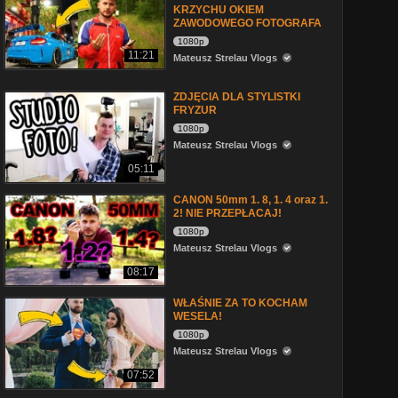
KRZYCHU OKIEM
ZAWODOWEGO FOTOGRAFA
1080p
11:21
Mateusz Strelau Vlogs
ZDJĘCIA DLA STYLISTKI
FRYZUR
1080p
Mateusz Strelau Vlogs
05:11
CANON 50mm 1. 8, 1. 4 oraz 1.
2! NIE PRZEPŁACAJ!
1080p
Mateusz Strelau Vlogs
08:17
WŁAŚNIE ZA TO KOCHAM
WESELA!
1080p
Mateusz Strelau Vlogs
07:52