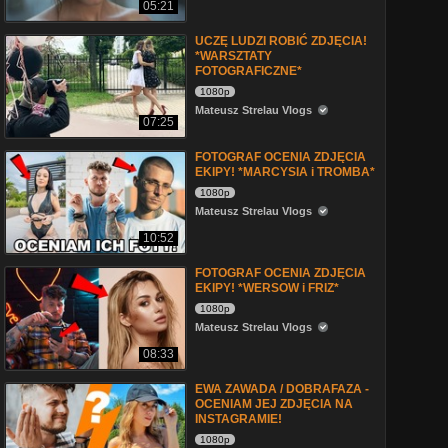
05:21
UCZĘ LUDZI ROBIĆ ZDJĘCIA!
*WARSZTATY
FOTOGRAFICZNE*
1080p
Mateusz Strelau Vlogs
07:25
FOTOGRAF OCENIA ZDJĘCIA
EKIPY! *MARCYSIA i TROMBA*
1080p
Mateusz Strelau Vlogs
10:52
FOTOGRAF OCENIA ZDJĘCIA
EKIPY! *WERSOW i FRIZ*
1080p
Mateusz Strelau Vlogs
08:33
EWA ZAWADA / DOBRAFAZA -
OCENIAM JEJ ZDJĘCIA NA
INSTAGRAMIE!
1080p