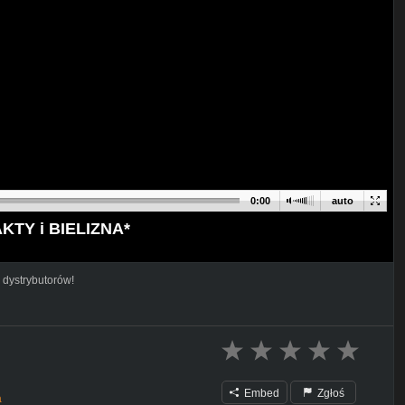
0:00
auto
TY i BIELIZNA*
 dystrybutorów!
Embed
Zgłoś
a