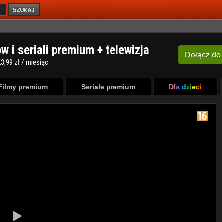
ów i seriali premium + telewizja
Dołącz
do
3,99 zł / miesiąc
Filmy premium
Seriale premium
Dla dzieci