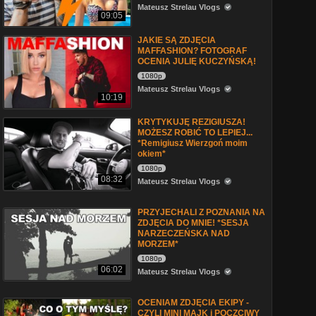
Mateusz Strelau Vlogs
09:05
JAKIE SĄ ZDJĘCIA
MAFFASHION? FOTOGRAF
OCENIA JULIĘ KUCZYŃSKĄ!
1080p
Mateusz Strelau Vlogs
10:19
KRYTYKUJĘ REZIGIUSZA!
MOŻESZ ROBIĆ TO LEPIEJ...
*Remigiusz Wierzgoń moim
okiem*
1080p
08:32
Mateusz Strelau Vlogs
PRZYJECHALI Z POZNANIA NA
ZDJĘCIA DO MNIE! *SESJA
NARZECZEŃSKA NAD
MORZEM*
1080p
06:02
Mateusz Strelau Vlogs
OCENIAM ZDJĘCIA EKIPY -
CZYLI MINI MAJK i POCZCIWY