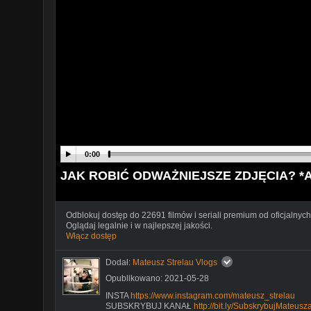
0:00
JAK ROBIĆ ODWAŻNIEJSZE ZDJĘCIA? *AK
Odblokuj dostęp do 22691 filmów i seriali premium od oficjalnych
Oglądaj legalnie i w najlepszej jakości.
Włącz dostęp
Dodał:
Mateusz Strelau Vlogs
Opublikowano: 2021-05-28
INSTA
https://www.instagram.com/mateusz_strelau
SUBSKRYBUJ KANAŁ
http://bit.ly/SubskrybujMateusz