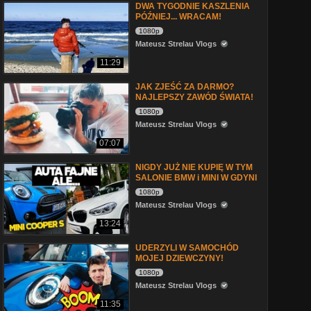
DWA TYGODNIE KASZLENIA
PÓŹNIEJ... WRACAM!
1080p
Mateusz Strelau Vlogs
11:29
JAK ZJEŚĆ ZA DARMO?
NAJLEPSZY ZAWÓD ŚWIATA!
1080p
Mateusz Strelau Vlogs
07:07
NIGDY JUŻ NIE KUPIĘ W TYM
SALONIE BMW i MINI W GDYNI
1080p
Mateusz Strelau Vlogs
13:24
UDERZYLI W SAMOCHÓD
MOJEJ DZIEWCZYNY!
1080p
Mateusz Strelau Vlogs
11:35