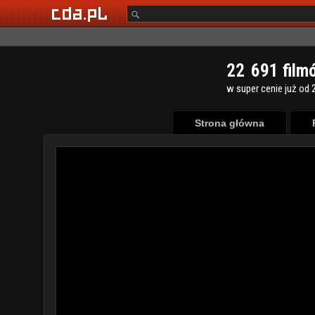
2
2
6
9
1
film
w super cenie już od 2
Strona główna