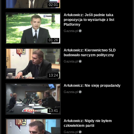
02:01
Arłukowicz: Jeśli padnie taka
propozycja to wystartuje z list
Platformy
Gazeta.pl
01:26
Arłukowicz: Kierownictwo SLD
budowało narcyzm polityczny
Gazeta.pl
13:24
Arłukowicz: Nie sieję propadandy
Gazeta.pl
13:41
Arłukowicz: Nigdy nie byłem
człowiekiem partii
Gazeta.pl