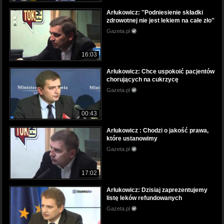
Arłukowicz: ''Podniesienie składki
zdrowotnej nie jest lekiem na całe zło''
Gazeta.pl
16:03
Arłukowicz: Chce uspokoić pacjentów
chorujących na cukrzycę
Gazeta.pl
00:43
Arłukowicz : Chodzi o jakość prawa,
które ustanowimy
Gazeta.pl
17:02
Arłukowicz: Dzisiaj zaprezentujemy
listę leków refundowanych
Gazeta.pl