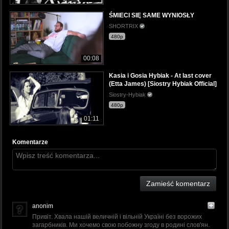
ŚMIECI SIĘ SAME WYNIOSŁY
SHORTRIX
480p
00:08
Kasia i Gosia Hybiak - At last cover
(Etta James) [Siostry Hybiak Official]
Siostry-Hybiak
480p
01:11
Komentarze
Zamieść komentarz
anonim
Привіт. Хвала нашій величній і вільній Україні без ворожих
загарбників. Ми хочемо свою побожну згоду в родині слов'ян.