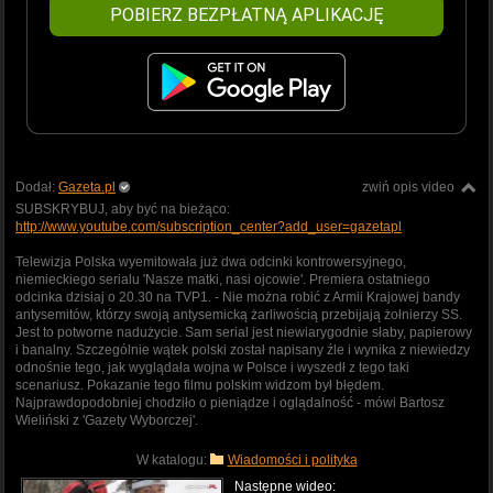
POBIERZ BEZPŁATNĄ APLIKACJĘ
Dodał:
Gazeta.pl
zwiń opis video
SUBSKRYBUJ, aby być na bieżąco:
http://www.youtube.com/subscription_center?add_user=gazetapl
Telewizja Polska wyemitowała już dwa odcinki kontrowersyjnego,
niemieckiego serialu 'Nasze matki, nasi ojcowie'. Premiera ostatniego
odcinka dzisiaj o 20.30 na TVP1. - Nie można robić z Armii Krajowej bandy
antysemitów, którzy swoją antysemicką żarliwością przebijają żołnierzy SS.
Jest to potworne nadużycie. Sam serial jest niewiarygodnie słaby, papierowy
i banalny. Szczególnie wątek polski został napisany źle i wynika z niewiedzy
odnośnie tego, jak wyglądała wojna w Polsce i wyszedł z tego taki
scenariusz. Pokazanie tego filmu polskim widzom był błędem.
Najprawdopodobniej chodziło o pieniądze i oglądalność - mówi Bartosz
Wieliński z 'Gazety Wyborczej'.
W katalogu:
Wiadomości i polityka
Następne wideo: