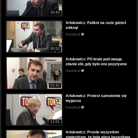
10:43
Arłukowicz: Palikot na razie gdzieś
zniknął
Gazeta.pl
00:52
Arłukowicz: PO brało pod uwagę
zdanie elit, gdy było ono pozytywne
Gazeta.pl
02:42
Arłukowicz: Protest samoistnie się
wygasza
Gazeta.pl
12:01
Arłukowicz: Przede wszystkim
stwierdzam, że była afera hazardowa