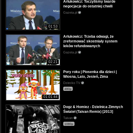
Arłukowicz: Toczyliśmy twarde
negocjacje do ostatniej chwili
Gazeta.pl
01:53
Arłukowicz: Trzeba odwagi, że
zreformować skostniały system
leków refundowanych
Gazeta.pl
02:21
Pory roku | Piosenka dla dzieci |
Wiosna, Lato, Jesień, Zima
Dziecko TV
480p
01:01:44
Dogz & Homiez - Dzielnica Zimnych
Świateł (Taivan Remix) [2013]
Taivan
1080p
02:33