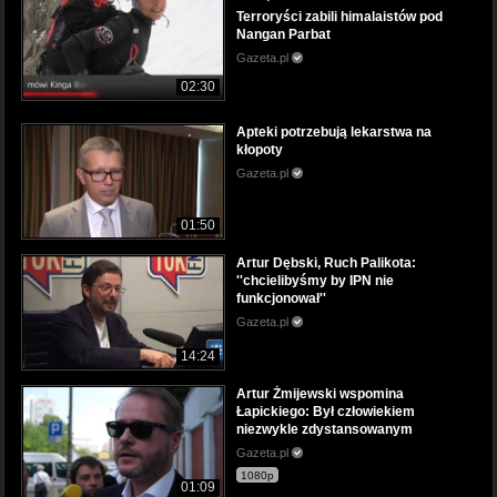
Terroryści zabili himalaistów pod
Nangan Parbat
Gazeta.pl
02:30
Apteki potrzebują lekarstwa na
kłopoty
Gazeta.pl
01:50
Artur Dębski, Ruch Palikota:
''chcielibyśmy by IPN nie
funkcjonował''
Gazeta.pl
14:24
Artur Żmijewski wspomina
Łapickiego: Był człowiekiem
niezwykle zdystansowanym
Gazeta.pl
1080p
01:09