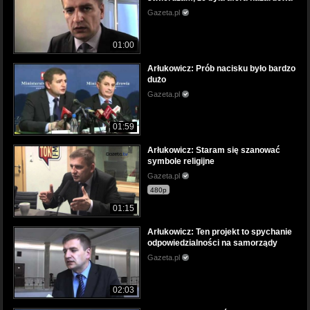
Gazeta.pl
01:00
Arłukowicz: Prób nacisku było bardzo
dużo
Gazeta.pl
01:59
Arłukowicz: Staram się szanować
symbole religijne
Gazeta.pl
480p
01:15
Arłukowicz: Ten projekt to spychanie
odpowiedzialności na samorządy
Gazeta.pl
02:03