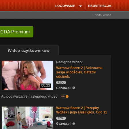
LOGOWANIE
REJESTRACJA
+ dodaj wideo
 CDA Premium
Wideo użytkowników
Następne wideo:
Warsaw Shore 2 | Seksowna
sesja w pościeli. Ostatni
odcinek.
720p
00:33
Gazeta.pl
Autoodtwarzanie następnego wideo
on
Warsaw Shore 2 | Przepity
Wojtek i jego anieli głos. Odc 11
720p
Gazeta.pl