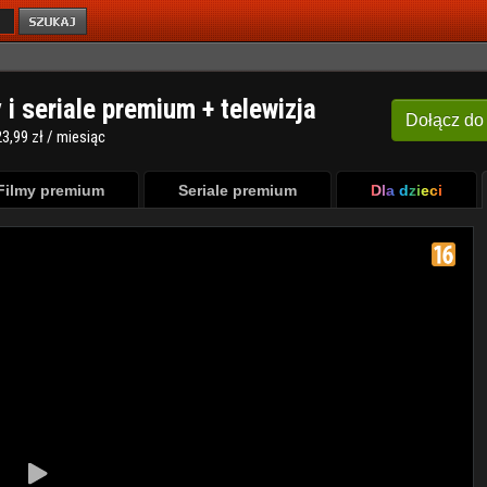
y i seriale premium + telewizja
Dołącz
do
3,99 zł / miesiąc
Filmy premium
Seriale premium
Dla dzieci