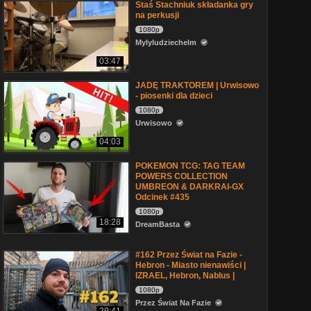
Staś Stachniuk składanka gry
na perkusji
1080p
Mylyludziechelm
03:47
JADĘ TRAKTOREM | Urwisowo
- piosenki dla dzieci
1080p
Urwisowo
04:03
POKEMON TCG: TAG TEAM
POWERS COLLECTION
UMBREON & DARKRAI-GX
Odcinek #435
1080p
18:28
DreamBasta
#162 Przez Świat na Fazie -
Hebron - Miasto nienawiści |
IZRAEL, Hebron, Nablus |
1080p
Przez Świat Na Fazie