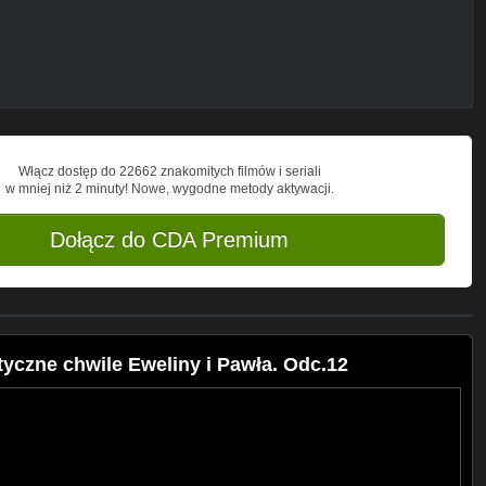
Włącz dostęp do 22662 znakomitych filmów i seriali
w mniej niż 2 minuty! Nowe, wygodne metody aktywacji.
Dołącz do CDA Premium
czne chwile Eweliny i Pawła. Odc.12