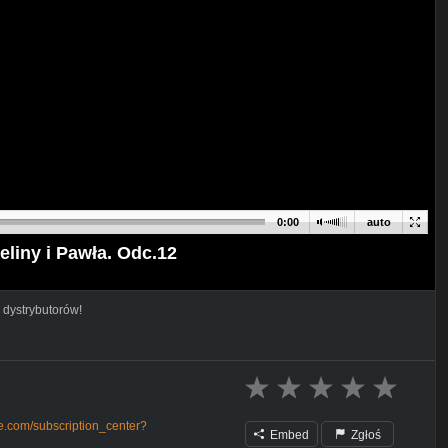
0:00
auto
liny i Pawła. Odc.12
 dystrybutorów!
e.com/subscription_center?
Embed
Zgłoś