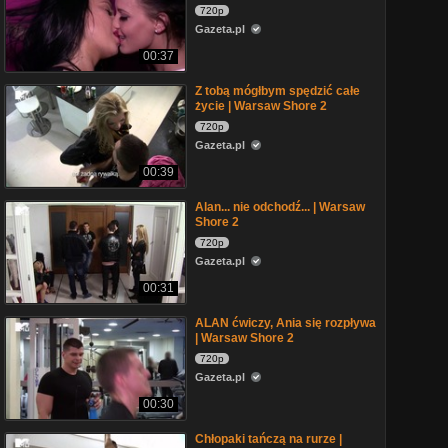
720p
Gazeta.pl
00:37
Z tobą mógłbym spędzić całe
życie | Warsaw Shore 2
720p
Gazeta.pl
00:39
Alan... nie odchodź... | Warsaw
Shore 2
720p
Gazeta.pl
00:31
ALAN ćwiczy, Ania się rozpływa
| Warsaw Shore 2
720p
Gazeta.pl
00:30
Chłopaki tańczą na rurze |