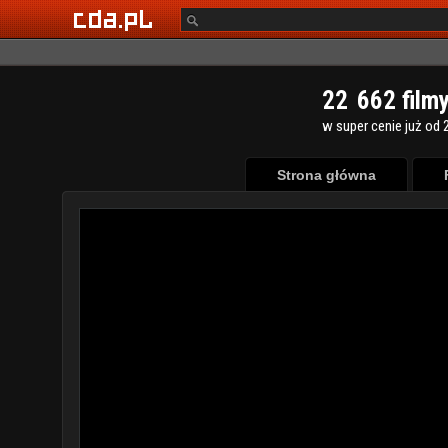
2
2
6
6
2
film
w super cenie już od 2
Strona główna