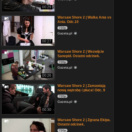
00:29
Warsaw Shore 2 | Walka Ania vs
Ania. Odc.10
720p
Gazeta.pl
00:27
Warsaw Shore 2 | Wezwijcie
Sanepid. Ostatni odcinek.
720p
Gazeta.pl
00:26
Warsaw Shore 2 | Zamawiają
nową wątrobę i płuca! Odc. 9
720p
Gazeta.pl
00:30
Warsaw Shore 2 | Zgrana Ekipa.
Ostatni odcinek.
720p