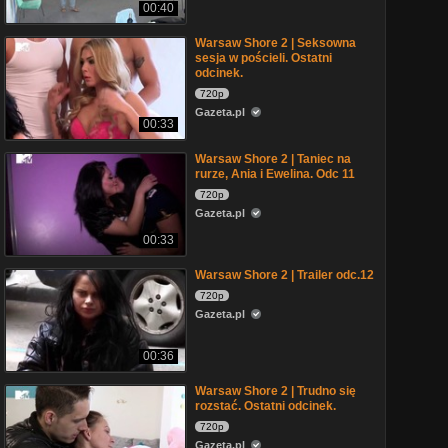
00:40
Warsaw Shore 2 | Seksowna
sesja w pościeli. Ostatni
odcinek.
720p
Gazeta.pl
00:33
Warsaw Shore 2 | Taniec na
rurze, Ania i Ewelina. Odc 11
720p
Gazeta.pl
00:33
Warsaw Shore 2 | Trailer odc.12
720p
Gazeta.pl
00:36
Warsaw Shore 2 | Trudno się
rozstać. Ostatni odcinek.
720p
Gazeta.pl