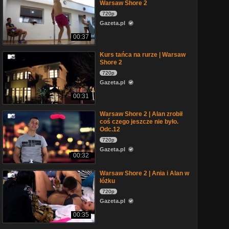
Warsaw Shore 2
720p
Gazeta.pl
00:37
Kurs tańca na rurze | Warsaw
Shore 2
720p
Gazeta.pl
00:31
Warsaw Shore 2 | Alan zrobił
coś czego jeszcze nie było.
Odc.12
720p
Gazeta.pl
00:32
Warsaw Shore 2 | Ania i Alan w
łóżku
720p
Gazeta.pl
00:35