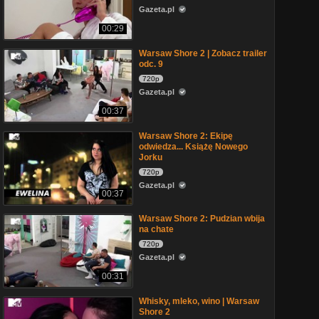
Gazeta.pl
00:29
Warsaw Shore 2 | Zobacz trailer
odc. 9
720p
Gazeta.pl
00:37
Warsaw Shore 2: Ekipę
odwiedza... Książę Nowego
Jorku
720p
Gazeta.pl
00:37
Warsaw Shore 2: Pudzian wbija
na chate
720p
Gazeta.pl
00:31
Whisky, mleko, wino | Warsaw
Shore 2