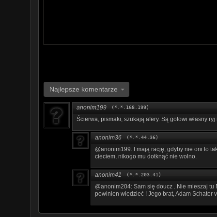
Mundurowi przyjechali po 20 minutach. Porozmawiali 
obejrzeli też materiał zarejestrowany na kamerze.
Najlepsze komentarze
anonim199
(*.*.168.199)
Ścierwa, pismaki, szukają afery. Są gotowi własny ryj 
anonim36
(*.*.44.36)
@anonim199: I mają rację, gdyby nie oni to taki
cieciem, nikogo mu dotknąć nie wolno.
anonim41
(*.*.203.41)
@anonim204: Sam się doucz . Nie mieszaj tu N
powinien wiedzieć ! Jego brat, Adam Schater v