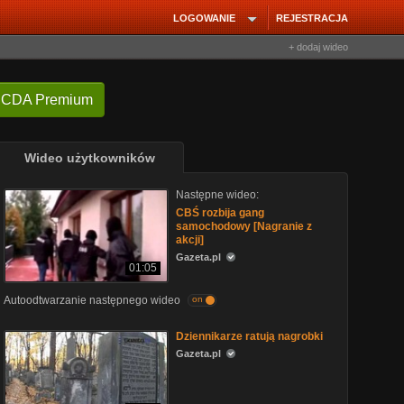
LOGOWANIE
REJESTRACJA
+ dodaj wideo
 CDA Premium
Wideo użytkowników
Następne wideo:
CBŚ rozbija gang
samochodowy [Nagranie z
akcji]
Gazeta.pl
01:05
Autoodtwarzanie następnego wideo
on
Dziennikarze ratują nagrobki
Gazeta.pl