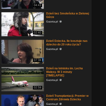
04:43
Dzień bez Smoleńska w Zielonej
Górze
Gazeta.pl
02:40
Dzień Dziecka. Ile kosztuje nas
dziecko do 20 roku życia?
Gazeta.pl
07:38
Dzień na lotnisku im. Lecha
Wałęsy. W 3 minuty
[TIMELAPSE]
Gazeta.pl
02:59
Dzień Transplantacji. Premier w
Centrum Zdrowia Dziecka
Gazeta.pl