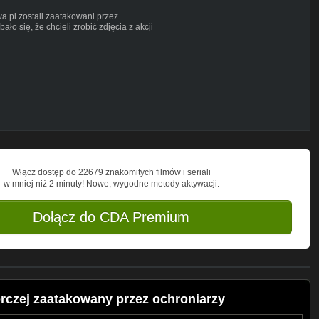
a.pl zostali zaatakowani przez
o się, że chcieli zrobić zdjęcia z akcji
rafuje po kilka, przede wszystkim dla
rszawa.gazeta.pl.
. Krakowską 106. Na tyłach marketu
 siedziby ma kilka agencji celnych.
ierająca kwas fosforowy. Dlatego na
pecjalistów od ratownictwa chemicznego.
działania strażaków. Zobaczył, że z
arszawa.pl. Ochroniarz budynku blokował
 obok ochroniarza, tak by ten nie mógł
owiada Borowicz. - Mówił, że tu nie
Włącz dostęp do 22679 znakomitych filmów i seriali
w mniej niż 2 minuty! Nowe, wygodne metody aktywacji.
chwili przyszedł drugi. W niewybrednych
darzenia się nagrywa, odpowiedział, że
Dołącz do CDA Premium
.
za i uderzył go w twarz. Na szczęście
rz Tvnwarszawa.pl nie ucierpiał, ale
w nim solidne wgniecenie. Drugi wykręcił
ąc, że wzywa policję. - Odpowiedziałem:
rczej zaatakowany przez ochroniarzy