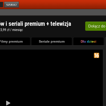
ów i seriali premium + telewizja
Dołącz
do
3,99 zł / miesiąc
Filmy premium
Seriale premium
Dla dzieci