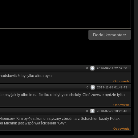
ze wszystkimi uczestnikami zdarzenia,
Dodaj komentarz
0
2016-09-01 22:52:50
nadstawić żeby tylko afera była.
Odpowiedz
0
2017-11-28 01:49:43
e psy jak ty albo te na filmiku robiłyby co chciały. Cieć zawsze będzie tylko
Odpowiedz
0
2018-07-22 18:26:46
iemców. Kim był/jest komunistyczny zbrodniarz Schachter, każdy Polak
el Michnik jest współwłaścicielem "GW".
Odpowiedz