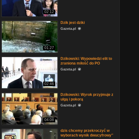
02:12
Dzik jest dziki
Gazeta.pl
01:27
Dzikowski: Wypowiedzi elit to
zraniona miłość do PO
Gazeta.pl
02:46
Dzikowski: Wyrok przyjmuje z
ulgą i pokorą
Gazeta.pl
04:08
dzis chcemy przekroczyć w
wyborach wynik dwucyfrowy''