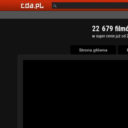
2
2
6
7
9
film
w super cenie już od 2
Strona główna