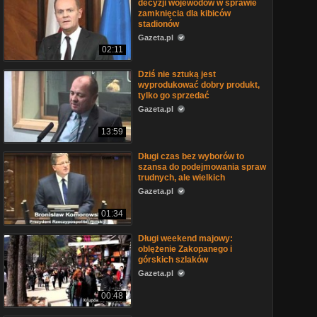
decyzji wojewodów w sprawie
zamknięcia dla kibiców
stadionów
Gazeta.pl
02:11
Dziś nie sztuką jest
wyprodukować dobry produkt,
tylko go sprzedać
Gazeta.pl
13:59
Długi czas bez wyborów to
szansa do podejmowania spraw
trudnych, ale wielkich
Gazeta.pl
01:34
Długi weekend majowy:
oblężenie Zakopanego i
górskich szlaków
Gazeta.pl
00:48