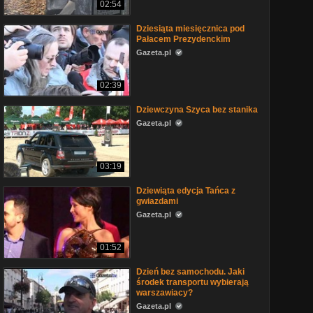
02:54
Dziesiąta miesięcznica pod
Pałacem Prezydenckim
Gazeta.pl
02:39
Dziewczyna Szyca bez stanika
Gazeta.pl
03:19
Dziewiąta edycja Tańca z
gwiazdami
Gazeta.pl
01:52
Dzień bez samochodu. Jaki
środek transportu wybierają
warszawiacy?
Gazeta.pl