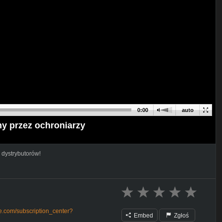
0:00
auto
y przez ochroniarzy
 dystrybutorów!
e.com/subscription_center?
Embed
Zgłoś