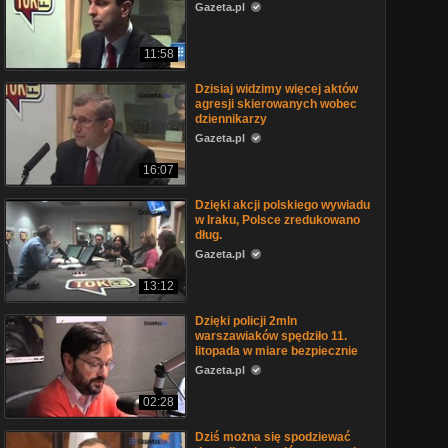
Gazeta.pl
11:58
Dzisiaj widzimy więcej aktów
agresji skierowanych wobec
dziennikarzy
Gazeta.pl
16:07
Dzięki akcji polskiego wywiadu
w Iraku, Polsce zredukowano
dług.
Gazeta.pl
13:12
Dzięki policji 2mln
warszawiaków spędziło 11.
litopada w miare bezpiecznie
Gazeta.pl
02:28
Dziś można się spodziewać