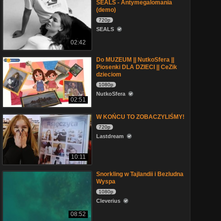
SEALS - Antymegalomania
(demo)
720p
SEALS
02:42
Do MUZEUM || NutkoSfera ||
Piosenki DLA DZIECI || CeZik
dzieciom
1080p
NutkoSfera
02:51
W KOŃCU TO ZOBACZYLIŚMY!
720p
Lastdream
10:11
Snorkling w Tajlandii i Bezludna
Wyspa
1080p
Cleverius
08:52