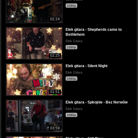
1080p
02:24
Elek gitara - Shepherds came to
Bethlehem
Elek Gitara
1080p
02:25
Elek gitara - Silent Night
Elek Gitara
1080p
01:51
Elek gitara - Spkojnie - Bez Nerwów
Elek Gitara
1080p
03:59