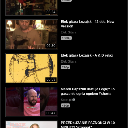
03:24
Elek gitara Leżajsk - 42 ddc. New
Version
Elek Gitara
1080p
06:30
Elek gitara Leżajsk - A & D relax
Elek Gitara
720p
05:53
Marek Papszun uratuje Legię? To
gaszenie ognia ogniem #shorts
Sport.pl
480p
00:47
PRZEDŁUŻANIE PAZNOKCI W 10
MINUT?! *szooook*