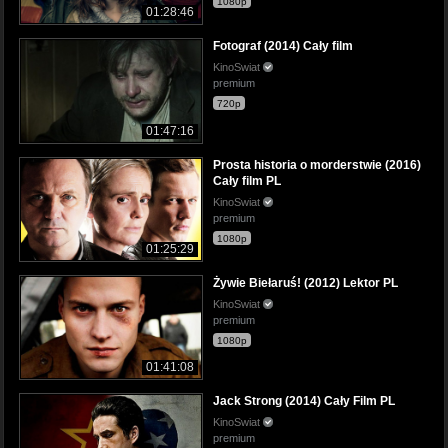
1080p
01:28:46
Fotograf (2014) Cały film
KinoSwiat
premium
720p
01:47:16
Prosta historia o morderstwie (2016)
Cały film PL
KinoSwiat
premium
1080p
01:25:29
Żywie Biełaruś! (2012) Lektor PL
KinoSwiat
premium
1080p
01:41:08
Jack Strong (2014) Cały Film PL
KinoSwiat
premium