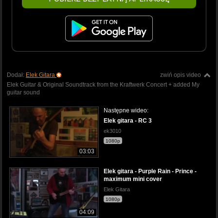
Dodał:
Elek Gitara
zwiń opis video
Elek Guitar & Original Soundtrack from the Kraftwerk Concert + added My
guitar sound
Następne wideo:
Elek gitara - RC 3
ek3010
1080p
03:03
Elek gitara - Purple Rain - Prince -
maximum mini cover
Elek Gitara
1080p
04:09