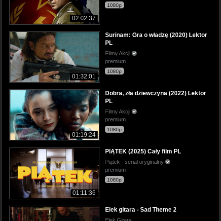
1080p
02:02:37
Surinam: Gra o władzę (2020) Lektor
PL
Filmy Akcji
premium
1080p
01:32:01
Dobra, zła dziewczyna (2022) Lektor
PL
Filmy Akcji
premium
1080p
01:19:24
PIĄTEK (2025) Cały film PL
Piątek - serial oryginalny
premium
1080p
01:11:36
Elek gitara - Sad Theme 2
Elek Gitara