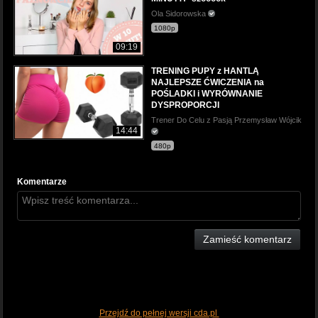
Ola Sidorowska
1080p
09:19
TRENING PUPY z HANTLĄ
NAJLEPSZE ĆWICZENIA na
POŚLADKI i WYRÓWNANIE
DYSPROPORCJI
Trener Do Celu z Pasją Przemysław Wójcik
14:44
480p
Komentarze
Zamieść komentarz
Przejdź do pełnej wersji cda.pl