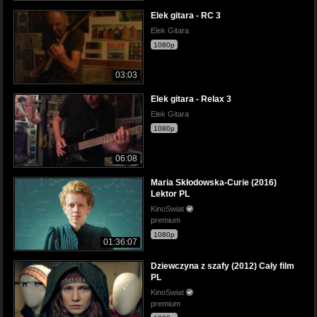
Elek gitara - RC 3
Elek Gitara
1080p
03:03
Elek gitara - Relax 3
Elek Gitara
1080p
06:08
Maria Skłodowska-Curie (2016)
Lektor PL
KinoSwiat
premium
1080p
01:36:07
Dziewczyna z szafy (2012) Cały film
PL
KinoSwiat
premium