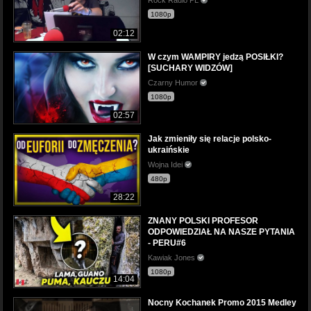
Rock Radio PL
1080p
02:12
W czym WAMPIRY jedzą POSIŁKI?
[SUCHARY WIDZÓW]
Czarny Humor
1080p
02:57
Jak zmieniły się relacje polsko-
ukraińskie
Wojna Idei
480p
28:22
ZNANY POLSKI PROFESOR
ODPOWIEDZIAŁ NA NASZE PYTANIA
- PERU#6
Kawiak Jones
1080p
14:04
Nocny Kochanek Promo 2015 Medley