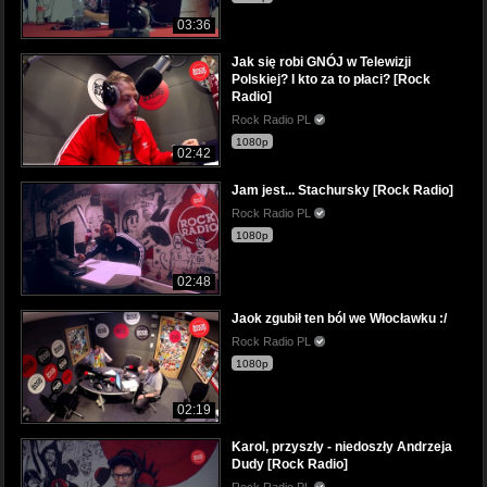
03:36
Jak się robi GNÓJ w Telewizji
Polskiej? I kto za to płaci? [Rock
Radio]
Rock Radio PL
1080p
02:42
Jam jest... Stachursky [Rock Radio]
Rock Radio PL
1080p
02:48
Jaok zgubił ten ból we Włocławku :/
Rock Radio PL
1080p
02:19
Karol, przyszły - niedoszły Andrzeja
Dudy [Rock Radio]