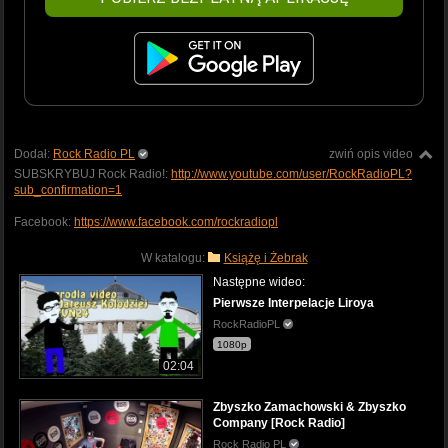
Dodał:
Rock Radio PL
zwiń opis video
SUBSKRYBUJ Rock Radio!:
http://www.youtube.com/user/RockRadioPL?
sub_confirmation=1
Facebook:
https://www.facebook.com/rockradiopl
W katalogu:
Książę i Żebrak
Następne wideo:
Pierwsze Interpelacje Liroya
RockRadioPL
1080p
02:04
Zbyszko Zamachowski & Zbyszko
Company [Rock Radio]
Rock Radio PL