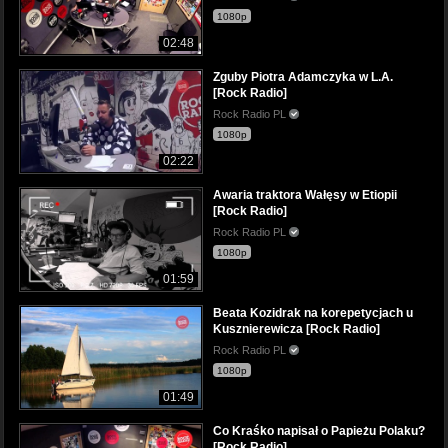
1080p
02:48
Zguby Piotra Adamczyka w L.A.
[Rock Radio]
Rock Radio PL
1080p
02:22
Awaria traktora Wałęsy w Etiopii
[Rock Radio]
Rock Radio PL
1080p
01:59
Beata Kozidrak na korepetycjach u
Kusznierewicza [Rock Radio]
Rock Radio PL
1080p
01:49
Co Kraśko napisał o Papieżu Polaku?
[Rock Radio]