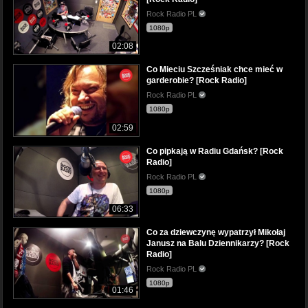
Rock Radio PL
1080p
02:08
Co Mieciu Szcześniak chce mieć w
garderobie? [Rock Radio]
Rock Radio PL
1080p
02:59
Co pipkają w Radiu Gdańsk? [Rock
Radio]
Rock Radio PL
1080p
06:33
Co za dziewczynę wypatrzył Mikołaj
Janusz na Balu Dziennikarzy? [Rock
Radio]
Rock Radio PL
1080p
01:46