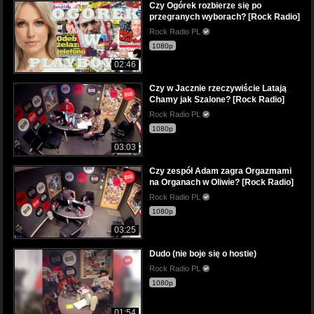
Czy Ogórek rozbierze się po
przegranych wyborach? [Rock Radio]
Rock Radio PL
1080p
02:46
Czy w Jacznie rzeczywiście Latają
Chamy jak Szalone? [Rock Radio]
Rock Radio PL
1080p
03:03
Czy zespół Adam zagra Orgazmami
na Organach w Oliwie? [Rock Radio]
Rock Radio PL
1080p
03:25
Dudo (nie boje się o hostie)
Rock Radio PL
1080p
01:54