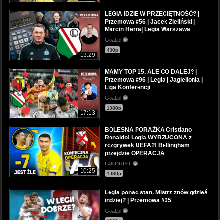
LEGIA IDZIE W PRZECIĘTNOŚĆ? |
Przemowa #56 | Jacek Zieliński |
Marcin Herra| Legia Warszawa
Goal.pl
480p
13:29
MAMY TOP 15, ALE CO DALEJ? |
Przemowa #96 | Legia | Jagiellonia |
Liga Konferencji
Goal.pl
1080p
17:13
BOLESNA PORAŻKA Cristiano
Ronaldo! Legia WYRZUCONA z
rozgrywek UEFA?! Bellingham
przejdzie OPERACJA
LANDRIYT
10:25
1080p
Legia ponad stan. Mistrz znów gdzieś
indziej? | Przemowa #05
Goal.pl