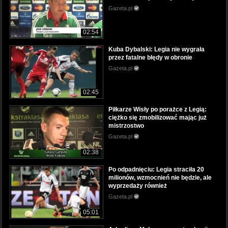
Gazeta.pl
02:54
Kuba Dybalski: Legia nie wygrała
przez fatalne błędy w obronie
Gazeta.pl
02:45
Piłkarze Wisły po porażce z Legią:
ciężko się zmobilizować mając już
mistrzostwo
Gazeta.pl
02:38
Po odpadnięciu: Legia straciła 20
milionów, wzmocnień nie będzie, ale
wyprzedaży również
Gazeta.pl
05:01