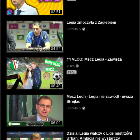
02:51
Legia zmoczyła z Zagłębiem
Gazeta.pl
04:52
#4 VLOG: Mecz Legia - Zawisza
ki tka
720p
08:40
Mecz Lech - Legia nie zawiódł - uważa
Strejlau
Gazeta.pl
06:02
Dzisiaj Legia walczy o Ligę mistrzów!
Urban: Ambicja nie wystarczy