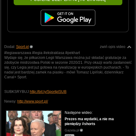
Dodał:
Sport.pl
zwiń opis video
#legiawarszawa #legia #ekstraklasa #pekhart
Wydaje się, że piłkarzom Legii Warszawa można już składać gratulacje za
zdobycie mistrzostwa Polski w sezonie 2020/21. Przy okazji warto zastanowić
się, czy Legia jest już gotowa na rywalizację w europejskich pucharach. - To
nadal jest bardziej zamek na piasku - mówi Tomasz Lipiński, dziennikarz
Canal+ Sport.
SUBKSRYBUJ
http://bit.ly/SportplSUB
Newsy:
http://www.sport.pl/
Następne wideo:
Prezes ma wydatki, a nie ma
pieniędzy #shorts
Gazeta.pl