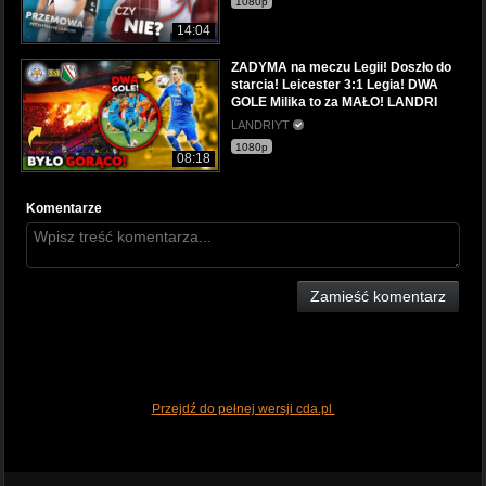
1080p
14:04
ZADYMA na meczu Legii! Doszło do
starcia! Leicester 3:1 Legia! DWA
GOLE Milika to za MAŁO! LANDRI
LANDRIYT
1080p
08:18
Komentarze
Zamieść komentarz
Przejdź do pełnej wersji cda.pl