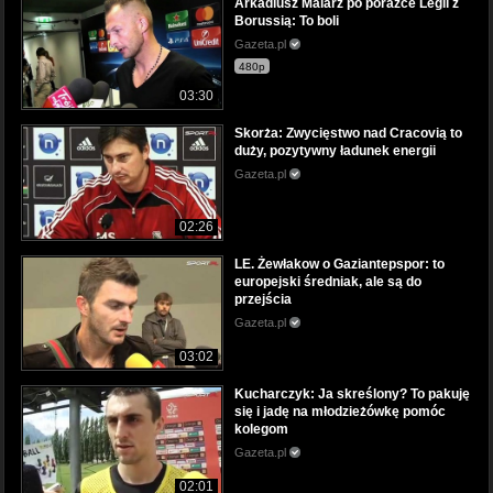
Arkadiusz Malarz po porażce Legii z
Borussią: To boli
Gazeta.pl
480p
03:30
Skorża: Zwycięstwo nad Cracovią to
duży, pozytywny ładunek energii
Gazeta.pl
02:26
LE. Żewłakow o Gaziantepspor: to
europejski średniak, ale są do
przejścia
Gazeta.pl
03:02
Kucharczyk: Ja skreślony? To pakuję
się i jadę na młodzieżówkę pomóc
kolegom
Gazeta.pl
02:01