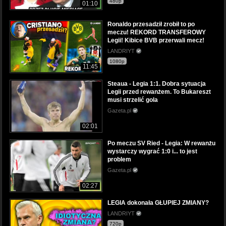
480p
01:10
Ronaldo przesadził zrobił to po
meczu! REKORD TRANSFEROWY
Legii! Kibice BVB przerwali mecz!
LANDRIYT
1080p
11:45
Steaua - Legia 1:1. Dobra sytuacja
Legii przed rewanżem. To Bukareszt
musi strzelić gola
Gazeta.pl
02:01
Po meczu SV Ried - Legia: W rewanżu
wystarczy wygrać 1:0 i... to jest
problem
Gazeta.pl
02:27
LEGIA dokonała GŁUPIEJ ZMIANY?
LANDRIYT
720p