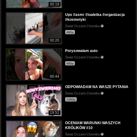
00:19
Ups #asmr #toaletka #organizacja
#kosmetyki
Świat Oczami Chomika
480p
00:20
Porysowałam auto
Świat Oczami Chomika
480p
00:44
ODPOWIADAM NA WASZE PYTANIA
Świat Oczami Chomika
1080p
19:52
OCENIAM WARUNKI WASZYCH
KRÓLIKÓW #10
Świat Oczami Chomika