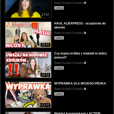
Świat Oczami Chomika
1080p
27:57
HAUL ALIEXPRESS - urządzenia do
włosów
Świat Oczami Chomika
1080p
28:01
Czy kupno królika z hodowli to dobry
pomysł?
Świat Oczami Chomika
1080p
18:34
WYPRAWKA DLA MOJEGO PIESKA
Świat Oczami Chomika
1080p
41:03
Makijaż kosmetykami z ACTION