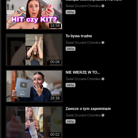
Świat Oczami Chomika
480p
16:58
To bywa trudne
Świat Oczami Chomika
480p
00:06
NIE WIERZĘ W TO...
Świat Oczami Chomika
480p
28:36
Zawsze o tym zapominam
Świat Oczami Chomika
480p
00:02