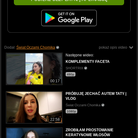
Dodał:
Świat Oczami Chomika
pokaż opis video
Następne wideo:
KOMPLEMENTY FACETA
SHORTRIX
480p
00:17
PRÓBUJĘ JECHAĆ AUTEM TATY |
VLOG
Świat Oczami Chomika
1080p
22:58
ZROBIŁAM PROSTOWANIE
KERATYNOWE WŁOSÓW