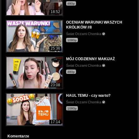
480p
18:52
OCENIAM WARUNKI WASZYCH
KRÓLIKÓW #8
Świat Oczami Chomika
1080p
25:36
MÓJ CODZIENNY MAKIJAŻ
Świat Oczami Chomika
480p
23:08
HAUL TEMU - czy warto?
Świat Oczami Chomika
1080p
17:14
Komentarze