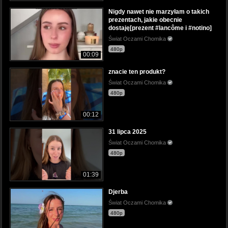
Nigdy nawet nie marzyłam o takich
prezentach, jakie obecnie
dostaję[prezent #lancôme i #notino]
Świat Oczami Chomika
480p
00:09
znacie ten produkt?
Świat Oczami Chomika
480p
00:12
31 lipca 2025
Świat Oczami Chomika
480p
01:39
Djerba
Świat Oczami Chomika
480p