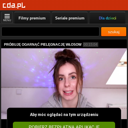
Filmy premium
Seriale premium
Dla dzieci
MENU
szukaj
PRÓBUJĘ OGARNĄĆ PIELĘGNACJĘ WŁOSOW
00:15:04
Aby móc oglądać na tym urządzeniu
POBIERZ BEZPŁATNĄ APLIKACJĘ