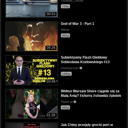
czlowiek_zasad
720p
00:53
God of War 3 - Part 1
Witold
480p
09:26
Subiektywny Flash Giełdowy
Sobiesława Kozłowskiego #13
inwestorzytv
1080p
03:48
Widmo Warsaw Shore ciągnie się za
Małą Anią? #shorts #showbiz #plotek
Plotek.pl
480p
01:26
Jak Chiny przejęły grecki port w