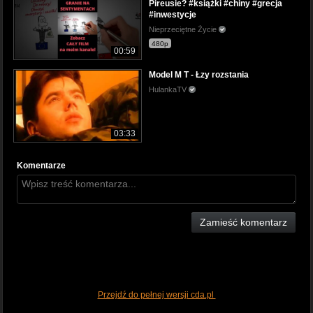
Pireusie? #książki #chiny #grecja
#inwestycje
Nieprzeciętne Życie
480p
00:59
Model M T - Łzy rozstania
HulankaTV
03:33
Komentarze
Zamieść komentarz
Przejdź do pełnej wersji cda.pl