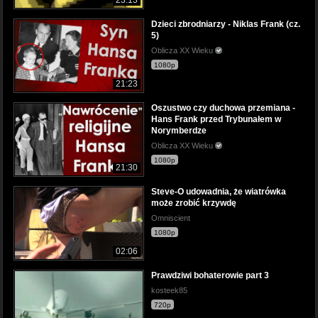
Dzieci zbrodniarzy - Niklas Frank (cz.
5)
Oblicza XX Wieku
1080p
21:23
Oszustwo czy duchowa przemiana -
Hans Frank przed Trybunałem w
Norymberdze
Oblicza XX Wieku
1080p
21:30
Steve-O udowadnia, że wiatrówka
może zrobić krzywdę
Omniscient
1080p
02:06
Prawdziwi bohaterowie part 3
kosteek85
720p