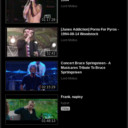
1994
Lord-Moltus
01:17:28
[Janes Addiction] Porno For Pyros -
1994-08-14 Woodstock
Lord-Moltus
52:43
Concert Bruce Springsteen - A
Musicares Tribute To Bruce
Sprtingsteen
Lord-Moltus
02:15:29
Frank. napisy
kyjzar
720p
01:48:13