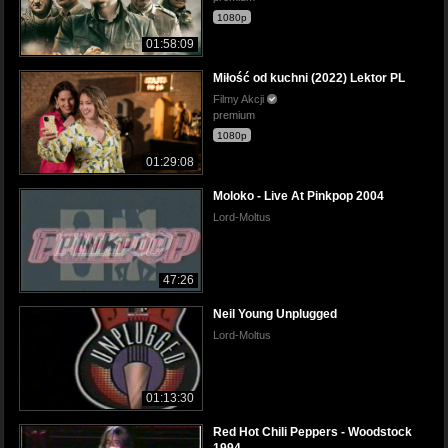
1080p
01:58:09
Miłość od kuchni (2022) Lektor PL
Filmy Akcji
premium
1080p
01:29:08
Moloko - Live At Pinkpop 2004
Lord-Moltus
47:26
Neil Young Unplugged
Lord-Moltus
01:13:30
Red Hot Chili Peppers - Woodstock