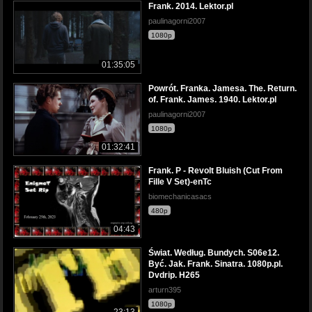
Frank. 2014. Lektor.pl
paulinagorni2007
1080p
01:35:05
Powrót. Franka. Jamesa. The. Return.
of. Frank. James. 1940. Lektor.pl
paulinagorni2007
1080p
01:32:41
Frank. P - Revolt Bluish (Cut From
Fille V Set)-enTc
biomechanicasacs
480p
04:43
Świat. Według. Bundych. S06e12.
Być. Jak. Frank. Sinatra. 1080p.pl.
Dvdrip. H265
arturn395
1080p
23:13