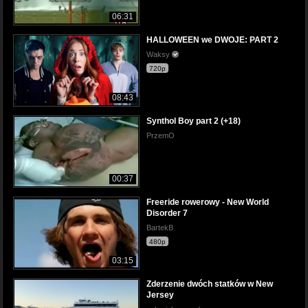
06:31
HALLOWEEN we DWOJE: PART 2
Waksy
720p
08:43
Synthol Boy part 2 (+18)
PrzemO
00:37
Freeride rowerowy - New World
Disorder 7
BartekB
480p
03:15
Zderzenie dwóch statków w New
Jersey