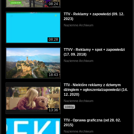
08:24
TTV - Reklamy + zapowiedzi (09. 12.
2023)
Naziemne Archiwum
08:28
TTVV - Reklamy + spot + zapowiedzi
(17. 09. 2018)
Naziemne Archiwum
18:43
TT\/ - Niektóre reklamy z dziwnym
dżinglem + ogłoszenia/zapowiedzi (14.
12. 2020)
Naziemne Archiwum
1080p
13:36
TT\/ - Oprawa graficzna (od 28. 02.
2015)
Naziemne Archiwum