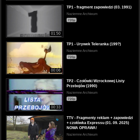
TP1 - fragment zapowiedzi (03. 1991)
Naziemne Archiwum
720p
01:50
TP1 - Urywek Teleranka (199?)
Naziemne Archiwum
720p
00:06
TP2 - Czołówki Wzrockowej Listy
Przebojów (1990)
Naziemne Archiwum
720p
00:33
TTV - Fragmenty reklam + zapowiedzi
+ czołówka Expressu (01. 09. 2025)
NOWA OPRAWA!
Naziemne Archiwum