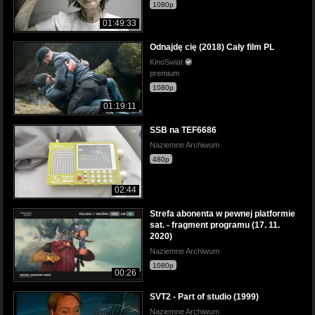
1080p
01:49:33
Odnajdę cię (2018) Cały film PL
KinoSwiat
premium
1080p
01:19:11
SSB na TEF6686
Naziemne Archiwum
480p
02:44
Strefa abonenta w pewnej platformie
sat. - fragment programu (17. 11.
2020)
Naziemne Archiwum
1080p
00:26
SVT2 - Part of studio (1999)
Naziemne Archiwum