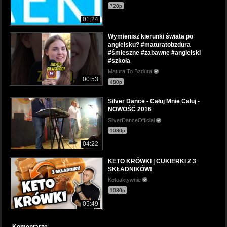
720p
01:24
Wymienisz kierunki świata po
angielsku? #maturatobzdura
#śmieszne #zabawne #angielski
#szkoła
Matura To Bzdura
00:53
480p
Silver Dance - Całuj Mnie Całuj -
NOWOŚĆ 2016
SilverDanceOfficial
1080p
04:22
KETO KRÓWKI | CUKIERKI Z 3
SKŁADNIKÓW!
Ketoaktywnie
1080p
05:49