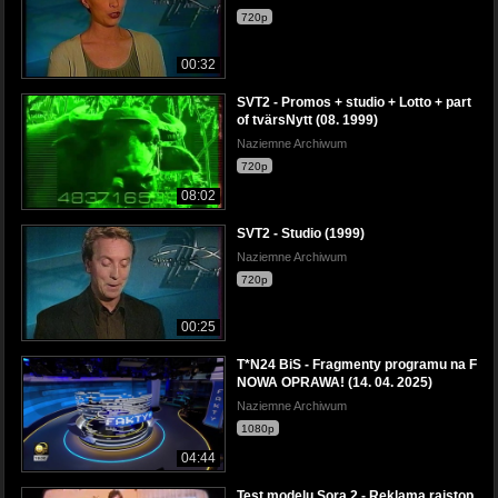
720p
00:32
SVT2 - Promos + studio + Lotto + part
of tvärsNytt (08. 1999)
Naziemne Archiwum
720p
08:02
SVT2 - Studio (1999)
Naziemne Archiwum
720p
00:25
T*N24 BiS - Fragmenty programu na F
NOWA OPRAWA! (14. 04. 2025)
Naziemne Archiwum
1080p
04:44
Test modelu Sora 2 - Reklama rajstop