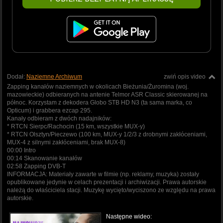
Dodał:
Naziemne Archiwum
zwiń opis video
Zapping kanałów naziemnych w okolicach Bieżunia/Żuromina (woj.
mazowieckie) odbieranych na antenie Telmor ASR Classic skierowanej na
północ. Korzystam z dekodera Globo STB HD N3 (ta sama marka, co
Opticum) i grabbera ezcap 295.
Kanały odbieram z dwóch nadajników:
* RTCN Sierpc/Rachocin (15 km, wszystkie MUX-y)
* RTCN Olsztyn/Pieczewo (100 km, MUX-y 1/2/3 z drobnymi zakłóceniami,
MUX-4 z silnymi zakłóceniami, brak MUX-8)
00:00 Intro
00:14 Skanowanie kanałów
02:58 Zapping DVB-T
INFORMACJA: Materiały zawarte w filmie (np. reklamy, muzyka) zostały
opublikowane jedynie w celach prezentacji i archiwizacji. Prawa autorskie
należą do właściciela stacji. Muzykę wycięto/wyciszono ze względu na prawa
autorskie.
Następne wideo: