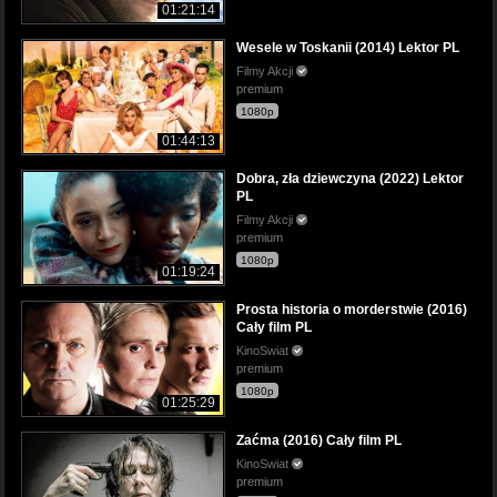
01:21:14
Wesele w Toskanii (2014) Lektor PL
Filmy Akcji
premium
1080p
01:44:13
Dobra, zła dziewczyna (2022) Lektor
PL
Filmy Akcji
premium
1080p
01:19:24
Prosta historia o morderstwie (2016)
Cały film PL
KinoSwiat
premium
1080p
01:25:29
Zaćma (2016) Cały film PL
KinoSwiat
premium