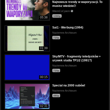
Najnowsze trendy w waporyzacji. To
musisz wiedzieć!
WiemCoCpiem
1080p
05:38
Sat1 - Werbung (1994)
Naziemne Archiwum
720p
01:39
Sky/MTV - fragmenty teledysków +
urywek studia TP1/2 (1991?)
Naziemne Archiwum
720p
00:15
Special na 2000 subów!
Naziemne Archiwum
480p
02:31