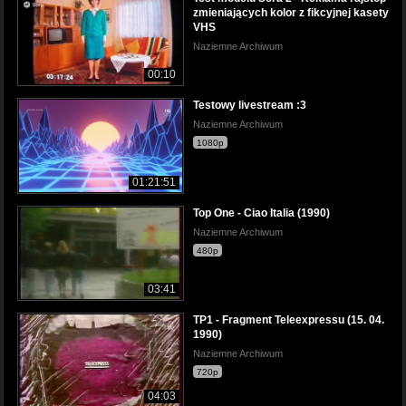
zmieniających kolor z fikcyjnej kasety
VHS
Naziemne Archiwum
00:10
Testowy livestream :3
Naziemne Archiwum
1080p
01:21:51
Top One - Ciao Italia (1990)
Naziemne Archiwum
480p
03:41
TP1 - Fragment Teleexpressu (15. 04.
1990)
Naziemne Archiwum
720p
04:03