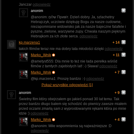
Janczar
odpowiedz
anonim
@anonim: שלום Привіт. Dzień dobry. Ja, szlachetny
Hebrajczyk, uczciwie dziękuję Bogu za nasze cudowne,
niezapomniane widowisko jak za nasze bajeczne falafele i
pyszne, zielone, warzywne zupy. Chwała naszym pięknym
Hebrajkom za ich złote serca.
odpowiedz
kp.marzena1
+ 14
takich filmów teraz nie ma dobry lata młodości dzięki
odpowiedz
Marko_Wnik
+ 11
@ametyst555: Dla mnie to też nie lada perełka wśród
filmów z tamtych zajebistych lat! :-) Sława!
odpowiedz
Marko_Wnik
+ 7
@kp.marzena1: Proszę bardzo :-)
odpowiedz
Pokaż wszystkie odpowiedzi [1]
anonim
+ 9
Świetny film który obejrzałem go jakieś ponad 30 lat temu. Tak
przez bardzo długo bałem się schodzić do piwnicy zawsze miałem
przed oczami zmarłą sam z wyprostowanymi rękami która po mnie
idzie :}
odpowiedz
Marko_Wnik
+ 4
@anonim: Miłe wspomnienia są najważniejsze :D
odpowiedz