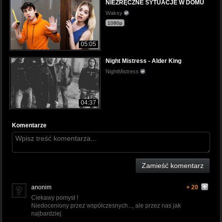
NIEZRĘCZNE SYTUACJE W DOMU
Waksy
1080p
05:05
Night Mistress - Alder King
NightMistress
04:37
Komentarze
Zamieść komentarz
anonim
+ 20
Ciekawy pomysł !
Niedoceniony przez współczesnych..., ale przez nas jak
najbardziej