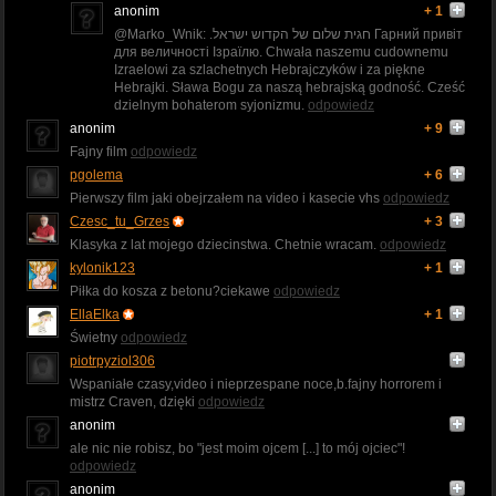
anonim
+ 1
@Marko_Wnik: .חגית שלום של הקדוש ישראל Гарний привіт
для величності Ізраїлю. Chwała naszemu cudownemu
Izraelowi za szlachetnych Hebrajczyków i za piękne
Hebrajki. Sława Bogu za naszą hebrajską godność. Cześć
dzielnym bohaterom syjonizmu.
odpowiedz
anonim
+ 9
Fajny film
odpowiedz
pgolema
+ 6
Pierwszy film jaki obejrzałem na video i kasecie vhs
odpowiedz
Czesc_tu_Grzes
+ 3
Klasyka z lat mojego dziecinstwa. Chetnie wracam.
odpowiedz
kylonik123
+ 1
Piłka do kosza z betonu?ciekawe
odpowiedz
EllaElka
+ 1
Świetny
odpowiedz
piotrpyziol306
Wspaniałe czasy,video i nieprzespane noce,b.fajny horrorem i
mistrz Craven, dzięki
odpowiedz
anonim
ale nic nie robisz, bo "jest moim ojcem [...] to mój ojciec"!
odpowiedz
anonim