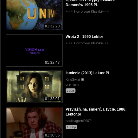
Opowieści z Krypty - Władca
Demonów 1995 PL
⭐⭐⭐ Horrorowe Klasyki⭐⭐⭐
01:32:23
Wrota 2 - 1990 Lektor
⭐⭐⭐ Horrorowe Klasyki⭐⭐⭐
01:32:47
Istnienie (2013) Lektor PL
KinoSwiat
premium
720p
01:33:01
Przyjaźń. na. śmierć. i. życie. 1986.
Lektor.pl
paulinagorni2007
1080p
01:30:35