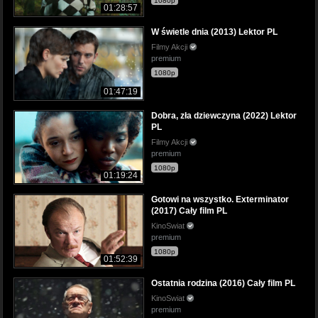
1080p
01:28:57
W świetle dnia (2013) Lektor PL
Filmy Akcji
premium
1080p
01:47:19
Dobra, zła dziewczyna (2022) Lektor
PL
Filmy Akcji
premium
1080p
01:19:24
Gotowi na wszystko. Exterminator
(2017) Cały film PL
KinoSwiat
premium
1080p
01:52:39
Ostatnia rodzina (2016) Cały film PL
KinoSwiat
premium