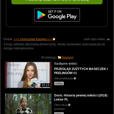
Dodał:
⭐⭐⭐ Horrorowe Klasyki⭐⭐⭐
zwiń opis video
Chcąc ratować ukochaną dziewczynę, młody naukowiec wszczepia jej do
mózgu mikroprocesor.
W katalogu:
Horrory!
Następne wideo:
PRZEGLĄD ZUŻYTYCH MASECZEK I
PEELINGÓW #1
WiktoriaWanda
1080p
16:13
Doris: Historia pewnej miłości (2018)
Lektor PL
Filmy Akcji
premium