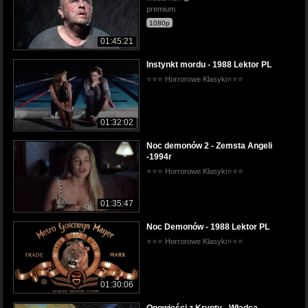
premium
1080p
01:45:21
Instynkt mordu - 1988 Lektor PL
⭐⭐⭐ Horrorowe Klasyki⭐⭐⭐
01:32:02
Noc demonów 2 - Zemsta Angeli
-1994r
⭐⭐⭐ Horrorowe Klasyki⭐⭐⭐
01:35:47
Noc Demonów - 1988 Lektor PL
⭐⭐⭐ Horrorowe Klasyki⭐⭐⭐
01:30:06