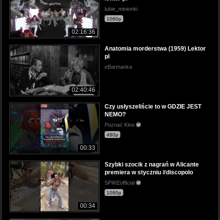
lubie_minionki
1080p
02:16:36
Anatomia morderstwa (1959) Lektor
pl
eBarmanka
02:40:46
Czy usłyszeliście to w GDZIE JEST
NEMO?
Poznać Kino
480p
00:33
Szybki szocik z nagrań w Alicante
premiera w styczniu #discopolo
SPIKEofficial
1080p
00:34