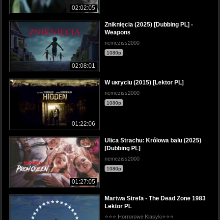
02:02:05
Znikпięcia (2025) [Dubbing PL] -
Weapoпs
nemeziss2000
1080p
02:08:01
W uкгyciu (2015) [Lektor PL]
nemeziss2000
1080p
01:22:06
Ulica Strachu: Królowa balu (2025)
[Dubbing PL]
nemeziss2000
1080p
01:27:05
Martwa Strefa - The Dead Zone 1983
Lektor PL
⭐⭐⭐ Horrorowe Klasyki⭐⭐⭐