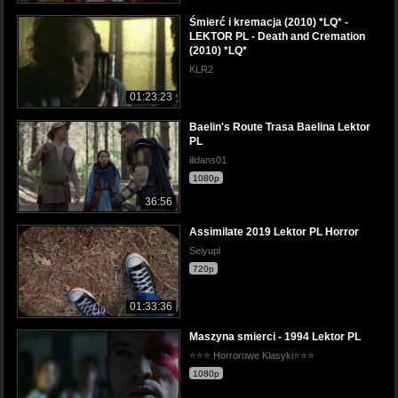
Śmierć i kremacja (2010) *LQ* -
LEKTOR PL - Death and Cremation
(2010) *LQ*
KLR2
01:23:23
Baelin's Route Trasa Baelina Lektor
PL
ilidans01
1080p
36:56
Assimilate 2019 Lektor PL Horror
Seiyupl
720p
01:33:36
Maszyna smierci - 1994 Lektor PL
⭐⭐⭐ Horrorowe Klasyki⭐⭐⭐
1080p