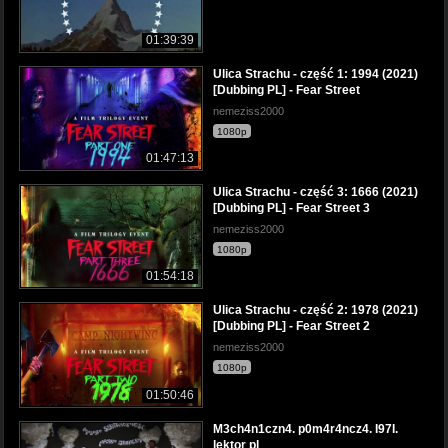
01:39:39
Ulica Strachu - część 1: 1994 (2021)
[Dubbing PL] - Fear Street
nemeziss2000
1080p
01:47:13
Ulica Strachu - część 3: 1666 (2021)
[Dubbing PL] - Fear Street 3
nemeziss2000
1080p
01:54:18
Ulica Strachu - część 2: 1978 (2021)
[Dubbing PL] - Fear Street 2
nemeziss2000
1080p
01:50:46
M3ch4n1czn4. p0m4r4ncz4. I97I.
lektor pl