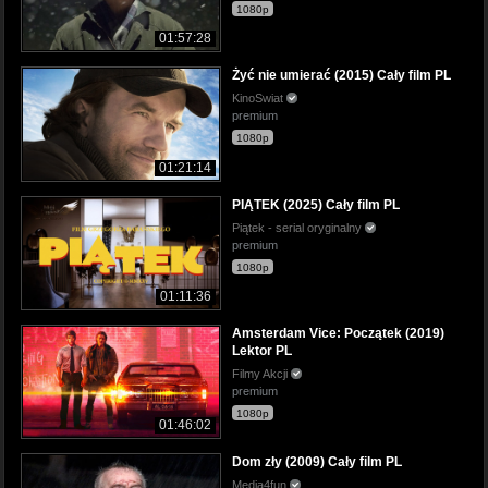
1080p
01:57:28
Żyć nie umierać (2015) Cały film PL
KinoSwiat
premium
1080p
01:21:14
PIĄTEK (2025) Cały film PL
Piątek - serial oryginalny
premium
1080p
01:11:36
Amsterdam Vice: Początek (2019)
Lektor PL
Filmy Akcji
premium
1080p
01:46:02
Dom zły (2009) Cały film PL
Media4fun