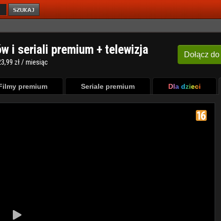
ów i seriali premium + telewizja
Dołącz
do
3,99 zł / miesiąc
Filmy premium
Seriale premium
Dla dzieci