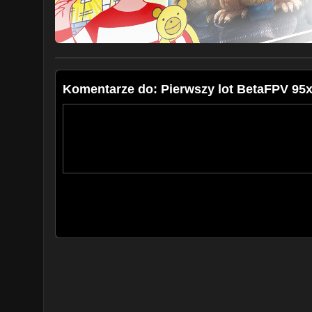
Music licensed by Creativ Commons:
Stairway - Patrick Patrikios
shotcut tutorial montaż jak montować filmy poradnik 
wideo darmowy za darmo free video editing porady free 
elektronika naprawa repair betafpv 95x v3
Komentarze do: Pierwszy lot BetaFPV 95