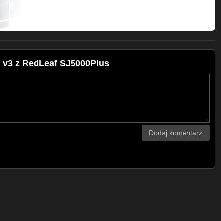
jak montować darmowy program do edycji
png files pobrać triki hacks pro fpv
x v3 z RedLeaf SJ5000Plus
Dodaj komentarz