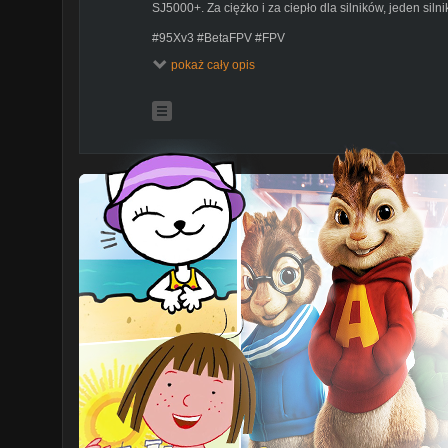
SJ5000+. Za ciężko i za ciepło dla silników, jeden siln
#95Xv3 #BetaFPV #FPV
pokaż cały opis
Jak spodobał się film to kliknij suba i kciuka.
How you liked the movie, click on subb and like button.
Jeśli chcesz mnie wesprzeć:
https://www.paypal.me/m
Lub przelew na: 78249000050000400080142171 (w ty
Wsparcie jest dobrowolne, przeznaczane na rozwój kan
chcecie pomóc to pamiętajcie aby wam nie zabrakło.
Oficjalna strona SHOTCUT (polecam pobierać właśnie 
Social Media:
INSTAGRAM:
https://www.instagram.com/marekwolany
FACEBOOK:
https://www.facebook.com/MarekChines
Zapraszam do oglądania i komentarzy. Pozdrawiam,
Marek W.
Sprzęt / equipment:
Kamera do zdań specjalnych - Redleaf SJ5000+,
Kamera do wszystkiego - Incontechs IT 4K,
Aparat - Panasonic Lumix GMC-G7K
Obieltyw - Panasonic LUMIX G Vario 14-42 f/3,5-5,6 M
Mikrofon - RØDE Microphones
Filtr ND - FOTGA ultra cienki ND2-400 HD 46MM
Statyw - CAMBOFOTO PM25
Lampa RGB - RGB Light Stick