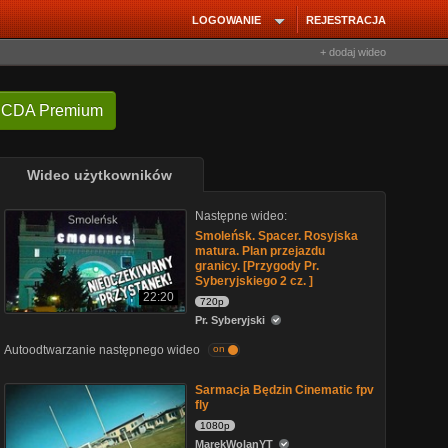
LOGOWANIE
REJESTRACJA
+ dodaj wideo
 CDA Premium
Wideo użytkowników
Następne wideo:
Smoleńsk. Spacer. Rosyjska
matura. Plan przejazdu
granicy. [Przygody Pr.
Syberyjskiego 2 cz. ]
22:20
720p
Pr. Syberyjski
Autoodtwarzanie następnego wideo
on
Sarmacja Będzin Cinematic fpv
fly
1080p
MarekWolanYT