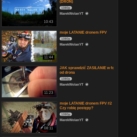
(DRON)
1080p
MarekWolanYT
10:43
moje LATANIE dronem FPV
1080p
MarekWolanYT
11:44
JAK sprawdzić ZASILANIE w fc
od drona
1080p
MarekWolanYT
11:23
moje LATANIE dronem FPV #2
Czy robię postępy?
1080p
MarekWolanYT
08:11