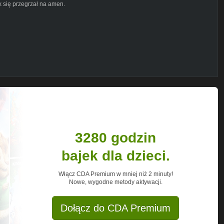
ik się przegrzał na amen.
arekwolanyt
tule Wpiszcie darowizna)
ału i powiększanie asortymentu. Jeśli
z niej):
https://shotcut.org/
t/
Wolan
3280 godzin
bajek dla dzieci.
Włącz CDA Premium w mniej niż 2 minuty!
Nowe, wygodne metody aktywacji.
EGA O.I.S.
Dołącz do CDA Premium