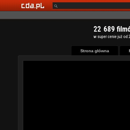
2
2
6
8
9
film
w super cenie już od 2
Strona główna