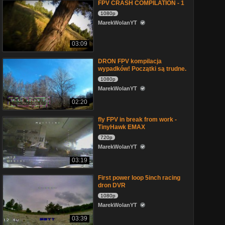
FPV CRASH COMPILATION - 1
1080p
MarekWolanYT
03:09
DRON FPV kompilacja
wypadków! Początki są trudne.
1080p
MarekWolanYT
02:20
fly FPV in break from work -
TinyHawk EMAX
720p
MarekWolanYT
03:19
First power loop 5inch racing
dron DVR
1080p
MarekWolanYT
03:39