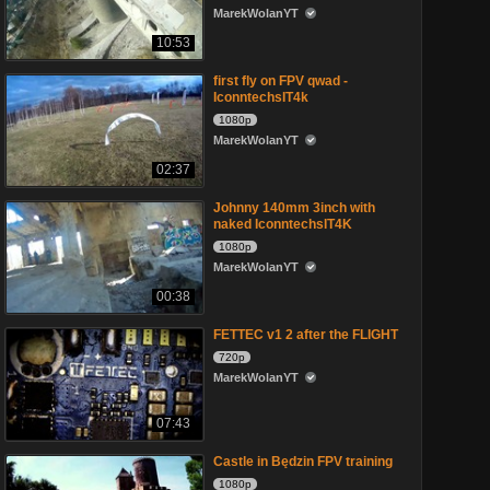
MarekWolanYT
10:53
first fly on FPV qwad -
IconntechsIT4k
1080p
MarekWolanYT
02:37
Johnny 140mm 3inch with
naked IconntechsIT4K
1080p
MarekWolanYT
00:38
FETTEC v1 2 after the FLIGHT
720p
MarekWolanYT
07:43
Castle in Będzin FPV training
1080p