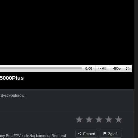
0:00
480p
J5000Plus
 dystrybutorów!
Embed
Zgłoś
 ramy BetaFPV z ciężką kamerką RedLeaf