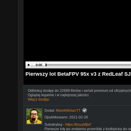
0:00
Pierwszy lot BetaFPV 95x v3 z RedLeaf S
Odblokuj dostęp do 22689 filmów i seriali premium od oficjalnych
Oglądaj legalnie i w najlepszej jakości.
Włącz dostęp
Dodał:
MarekWolanYT
Opublikowano: 2021-02-26
Subskrybuj -
https://tiny.pl/tjlxf
Pierwsze loty po zrobieniu przeróbki z toothpicka do