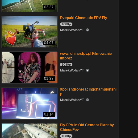
03:37
Rzepaki Cinematic FPV Fly
1080p
MarekWolanYT
04:07
www. chinesfpv.pl Filmowanie
imprez
1080p
MarekWolanYT
01:33
#polishdroneracingchampionshi
p
MarekWolanYT
01:14
Fly FPV in Old Cement Plant by
ChinesFpv
1080p