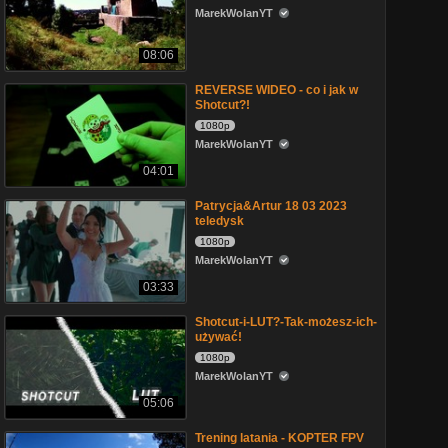
MarekWolanYT
08:06
REVERSE WIDEO - co i jak w
Shotcut?!
1080p
MarekWolanYT
04:01
Patrycja&Artur 18 03 2023
teledysk
1080p
MarekWolanYT
03:33
Shotcut-i-LUT?-Tak-możesz-ich-
używać!
1080p
MarekWolanYT
05:06
Trening latania - KOPTER FPV