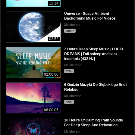
12:14
Universe - Space Ambient
Background Music For Videos
Mcleberson
1080p
03:52
2 Hours Deep Sleep Music | LUCID
DREAMS | Fall asleep and beat
insomnia [432 Hz]
Mcleberson
720p
02:00:00
6 Godzin Muzyki Do Głębokiego Snu i
Relaksu
Mcleberson
720p
06:00:05
10 Hours Of Calming Train Sounds
For Deep Sleep And Relaxation
Mcleberson