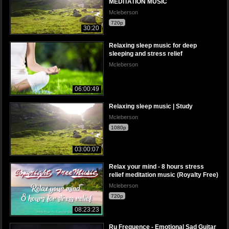
MEDITATION MUSIC
Mcleberson
720p
30:20
Relaxing sleep music for deep
sleeping and stress relief
Mcleberson
06:00:49
Relaxing sleep music | Study
Mcleberson
1080p
03:00:07
Relax your mind - 8 hours stress
relief meditation music (Royalty Free)
Mcleberson
720p
08:23:23
Ru Frequence - Emotional Sad Guitar