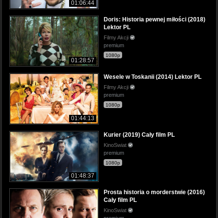
01:06:44
Doris: Historia pewnej miłości (2018)
Lektor PL
Filmy Akcji
premium
1080p
01:28:57
Wesele w Toskanii (2014) Lektor PL
Filmy Akcji
premium
1080p
01:44:13
Kurier (2019) Cały film PL
KinoSwiat
premium
1080p
01:48:37
Prosta historia o morderstwie (2016)
Cały film PL
KinoSwiat
premium