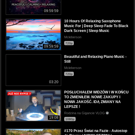
09:59:59
10 Hours Of Relaxing Saxophone
Music For | Deep Sleep Fade To Black
Dark Screen | Sleep Music
Mcleberson
720p
09:59:59
Beautiful and Relaxing Piano Music -
Still
Mcleberson
720p
03:20
POSŁUCHAŁEM WIDZÓW I W KOŃCU
TO ZMIENIŁEM. NOWE ZAKUPY I
NOWA JAKOŚĆ. IDĄ ZMIANY NA
LEPSZE !
Rodzina na Gigancie VLOG
19:08
1080p
#170 Przez Świat na Fazie - Autostop