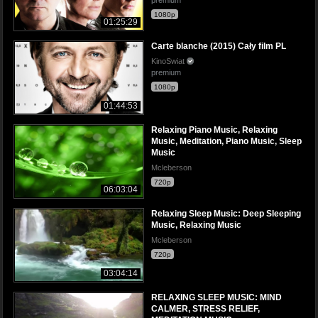
1080p
01:25:29
Carte blanche (2015) Cały film PL
KinoSwiat
premium
1080p
01:44:53
Relaxing Piano Music, Relaxing
Music, Meditation, Piano Music, Sleep
Music
Mcleberson
720p
06:03:04
Relaxing Sleep Music: Deep Sleeping
Music, Relaxing Music
Mcleberson
720p
03:04:14
RELAXING SLEEP MUSIC: MIND
CALMER, STRESS RELIEF,