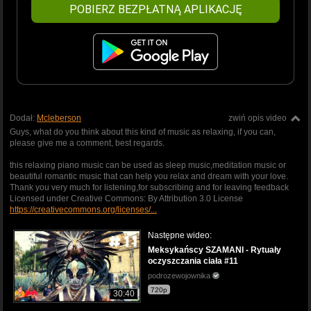
POBIERZ BEZPŁATNĄ APLIKACJĘ
Dodał:
Mcleberson
zwiń opis video
Guys, what do you think about this kind of music as relaxing, if you can,
please give me a comment, best regards.
this relaxing piano music can be used as sleep music,meditation music or
beautiful romantic music that can help you relax and dream with your love.
Thank you very much for listening,for subscribing and for leaving feedback
Licensed under Creative Commons: By Attribution 3.0 License
https://creativecommons.org/licenses/...
Następne wideo:
Meksykańscy SZAMANI - Rytuały
oczyszczania ciała #11
podrozewojownika
720p
30:40