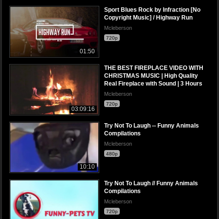
Sport Blues Rock by Infraction [No
Copyright Music] / Highway Run
Mcleberson
720p
01:50
THE BEST FIREPLACE VIDEO WITH
CHRISTMAS MUSIC | High Quality
Real Fireplace with Sound | 3 Hours
Mcleberson
720p
03:09:16
Try Not To Laugh -- Funny Animals
Compilations
Mcleberson
480p
10:10
Try Not To Laugh // Funny Animals
Compilations
Mcleberson
720p