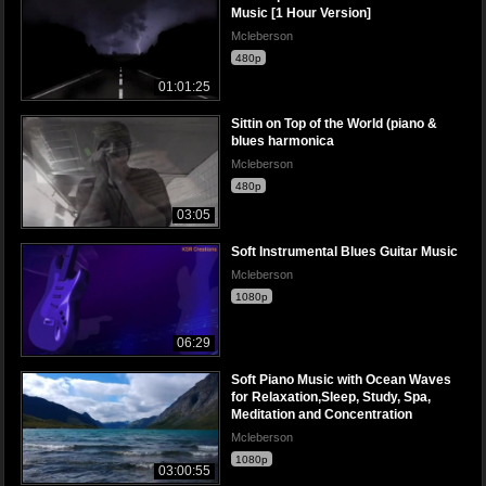
Music [1 Hour Version]
Mcleberson
480p
01:01:25
Sittin on Top of the World (piano &
blues harmonica
Mcleberson
480p
03:05
Soft Instrumental Blues Guitar Music
Mcleberson
1080p
06:29
Soft Piano Music with Ocean Waves
for Relaxation,Sleep, Study, Spa,
Meditation and Concentration
Mcleberson
1080p
03:00:55