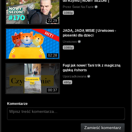
do Rzymu | NOWY SEZON! |
Przez Świat Na Fazie
1080p
22:29
JADĄ, JADĄ MISIE | Urwisowo -
piosenki dla dzieci
Urwisowo
1080p
02:28
Fugi jak nowe! Tani trik z magiczną
gąbką #shorts
Uporzadkowana
480p
00:37
Komentarze
Zamieść komentarz