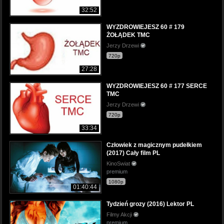
32:52
WYZDROWIEJESZ 60 # 179
ŻOŁĄDEK TMC
Jerzy Drzewi
720p
27:28
WYZDROWIEJESZ 60 # 177 SERCE
TMC
Jerzy Drzewi
720p
33:34
Człowiek z magicznym pudełkiem
(2017) Cały film PL
KinoSwiat
premium
1080p
01:40:44
Tydzień grozy (2016) Lektor PL
Filmy Akcji
premium