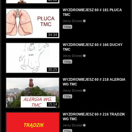
48:08
WYZDROWIEJESZ 60 # 181 PŁUCA
TMC
Jerzy Drzewi
720p
34:34
WYZDROWIEJESZ 60 # 166 DUCHY
TMC
Jerzy Drzewi
720p
30:25
WYZDROWIEJESZ 60 # 218 ALERGIA
WG TMC
Jerzy Drzewi
720p
15:14
WYZDROWIEJESZ 60 # 216 TRĄDZIK
WG TMC
Jerzy Drzewi
720p