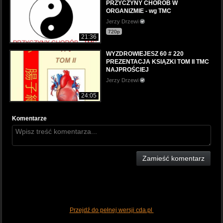
PRZYCZYNY CHORÓB W
ORGANIZMIE - wg TMC
Jerzy Drzewi
720p
21:36
WYZDROWIEJESZ 60 # 220
PREZENTACJA KSIĄZKI TOM II TMC
NAJPROŚCIEJ
Jerzy Drzewi
24:05
Komentarze
Zamieść komentarz
Przejdź do pełnej wersji cda.pl