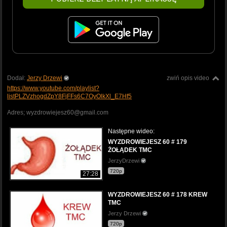
Dodał:
Jerzy Drzewi
zwiń opis video
https://www.youtube.com/playlist?
listPLZVzhogdZpY8FjFFs6C7OyOlkXl_E7Hf5
Adres; wyzdrowiejesz60@gmail.com
Następne wideo:
WYZDROWIEJESZ 60 # 179
ŻOŁĄDEK TMC
JerzyDrzewi
720p
27:28
WYZDROWIEJESZ 60 # 178 KREW
TMC
Jerzy Drzewi
720p