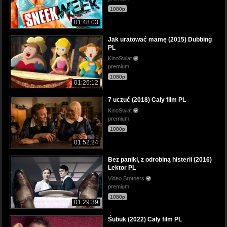
1080p
01:48:03
Jak uratować mamę (2015) Dubbing
PL
KinoSwiat
premium
1080p
01:26:12
7 uczuć (2018) Cały film PL
KinoSwiat
premium
1080p
01:52:24
Bez paniki, z odrobiną histerii (2016)
Lektor PL
Video Brothers
premium
1080p
01:29:39
Śubuk (2022) Cały film PL