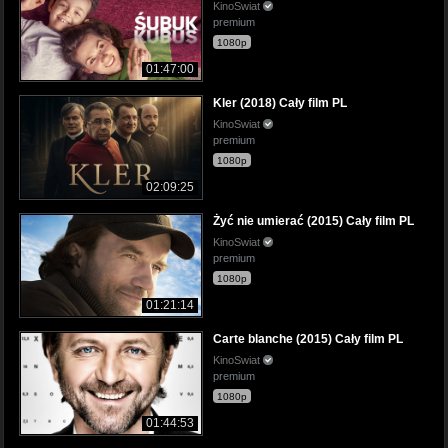
KinoSwiat
premium
1080p
01:47:00
Kler (2018) Cały film PL
KinoSwiat
premium
1080p
02:09:25
Żyć nie umierać (2015) Cały film PL
KinoSwiat
premium
1080p
01:21:14
Carte blanche (2015) Cały film PL
KinoSwiat
premium
1080p
01:44:53