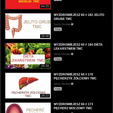
04:25
WYZDROWIEJESZ 60 # 182 JELITO
GRUBE TMC
Jerzy Drzewi
720p
28:48
WYZDROWIEJESZ 60 # 184 DIETA
LEKARSTWEM TMC
Jerzy Drzewi
720p
39:39
WYZDROWIEJESZ 60 # 176
PĘCHERZYK ŻÓŁCIOWY TMC
Jerzy Drzewi
720p
28:22
WYZDROWIEJESZ 60 # 173
PĘCHERZ MOCZOWY TMC