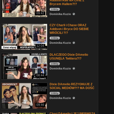
Addison Rae NA LIVIE Z
Brycem Hallem?!?
1080p
09:42
Dominika Kuzio
CZY Charli i Chase ORAZ
Addison i Bryce DO SIEBIE
WRÓCILI ?!?
1080p
Dominika Kuzio
12:04
DLACZEGO Dixie DAmelio
USUNĘŁA Twittera?!?
1080p
Dominika Kuzio
08:44
Dixie DAmelio REZYGNUJE Z
SOCIAL MEDIÓW?!? MA DOŚĆ
1080p
Dominika Kuzio
09:46
Chari DAmelio I JEJ PIERWSZA