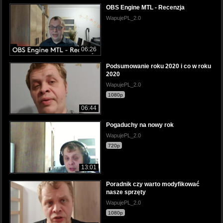
OBS Engine MTL - Recenzja
WapujePL_2.0
06:26
Podsumowanie roku 2020 i co w roku
2020
WapujePL_2.0
1080p
06:44
Pogaduchy na nowy rok
WapujePL_2.0
720p
13:01
Poradnik czy warto modyfikować
nasze sprzęty
WapujePL_2.0
1080p