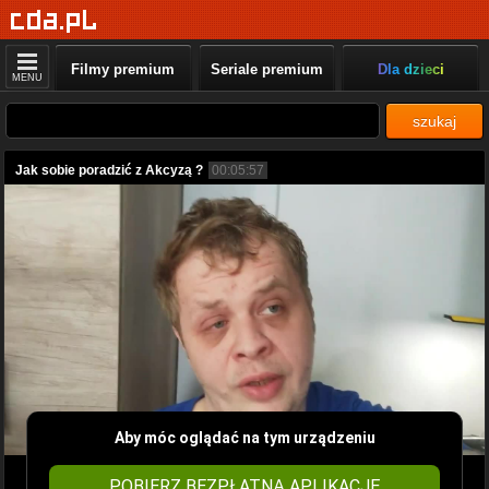
Filmy premium
Seriale premium
Dla dzieci
MENU
szukaj
Jak sobie poradzić z Akcyzą ?
00:05:57
Aby móc oglądać na tym urządzeniu
POBIERZ BEZPŁATNĄ APLIKACJĘ