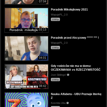
07:04
Poradnik Mikołajkowy 2021
WapujePL_2.0
1080p
03:13
Poradnik przed Akcyzowy ***** *** !
WapujePL_2.0
1080p
04:01
Gdy rodziców nie ma w domu:
OCZEKIWANIA vs RZECZYWISTOŚĆ
Just Siblings!
1080p
08:42
Nauka Alfabetu - UBU Poznaje literkę
Z
Kosmita Ubu