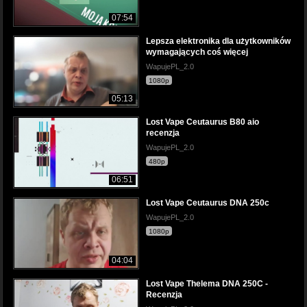
07:54
Lepsza elektronika dla użytkowników
wymagających coś więcej
WapujePL_2.0
1080p
05:13
Lost Vape Ceutaurus B80 aio
recenzja
WapujePL_2.0
480p
06:51
Lost Vape Ceutaurus DNA 250c
WapujePL_2.0
1080p
04:04
Lost Vape Thelema DNA 250C -
Recenzja