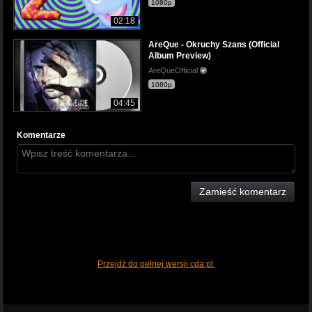
1080p
02:18
AreQue - Okruchy Szans (Official
Album Preview)
AreQueOfficial
1080p
04:45
Komentarze
Zamieść komentarz
Przejdź do pełnej wersji cda.pl