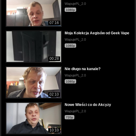
WapujePL_2.0
1080p
07:16
Moja Kolekcja Aegisów od Geek Vape
WapujePL_2.0
1080p
00:28
Nie długo na kanale?
WapujePL_2.0
1080p
02:10
Nowe Wieści co do Akcyzy
WapujePL_2.0
720p
10:10