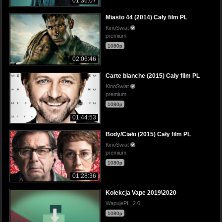
01:36:07
Miasto 44 (2014) Cały film PL
KinoSwiat
premium
1080p
02:06:46
Carte blanche (2015) Cały film PL
KinoSwiat
premium
1080p
01:44:53
Body/Ciało (2015) Cały film PL
KinoSwiat
premium
1080p
01:28:36
Kolekcja Vape 2019\2020
WapujePL_2.0
1080p