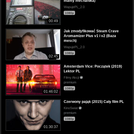
mamy mechanika)
WapujePL_2.0
1080p
00:49
Jak zmodyfikować Steam Crave
Aromamizer Plus v1 i v2 (Baza
mesch)
WapujePL_2.0
1080p
02:45
Amsterdam Vice: Początek (2019)
Lektor PL
Filmy Akcji
premium
1080p
01:46:02
Czerwony pająk (2015) Cały film PL
KinoSwiat
premium
1080p
01:30:37