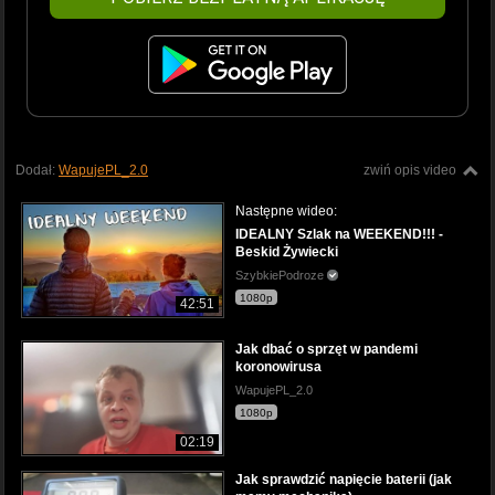
Dodał:
WapujePL_2.0
zwiń opis video
Następne wideo:
IDEALNY Szlak na WEEKEND!!! -
Beskid Żywiecki
SzybkiePodroze
1080p
42:51
Jak dbać o sprzęt w pandemi
koronowirusa
WapujePL_2.0
1080p
02:19
Jak sprawdzić napięcie baterii (jak