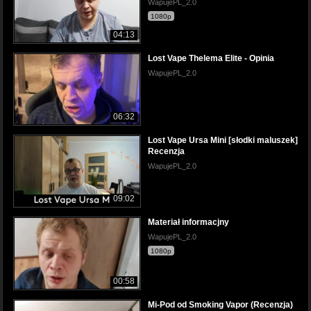
WapujePL_2.0
1080p
04:13
Lost Vape Thelema Elite - Opinia
WapujePL_2.0
06:32
Lost Vape Ursa Mini [słodki maluszek]
Recenzja
WapujePL_2.0
09:02
Materiał informacjny
WapujePL_2.0
1080p
00:58
Mi-Pod od Smoking Vapor (Recenzja)