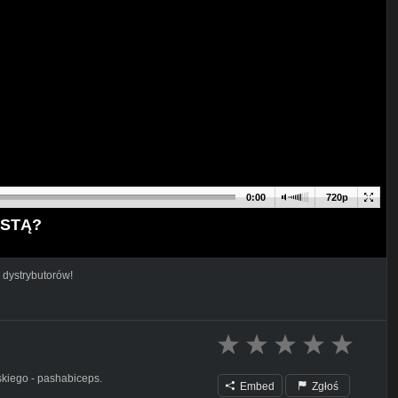
0:00
720p
YSTĄ?
 dystrybutorów!
kiego - pashabiceps.
Embed
Zgłoś