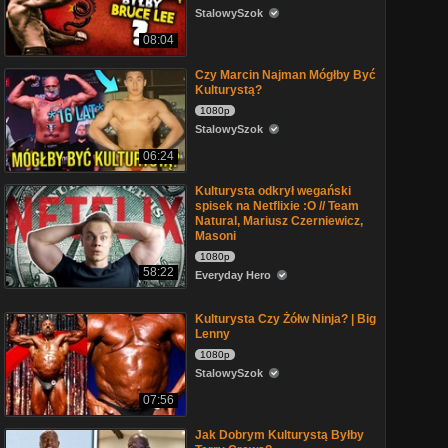
StalowySzok
08:04
Czy Marcin Najman Mógłby Być
Kulturystą?
1080p
StalowySzok
06:24
Kulturysta odkrył wegański
spisek na Netflixie :O // Team
Natural, Mariusz Czerniewicz,
Masoni
1080p
58:22
Everyday Hero
Kulturysta Czy Żółw Ninja? | Big
Lenny
1080p
StalowySzok
07:56
Jak Dobrym Kulturystą Byłby