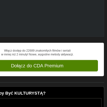
r.com/
r.com/
Włącz dostęp do 22689 znakomitych filmów i seriali
w mniej niż 2 minuty! Nowe, wygodne metody aktywacji.
com/stalowyszok
Dołącz do CDA Premium
on/
łby Być KULTURYSTĄ?