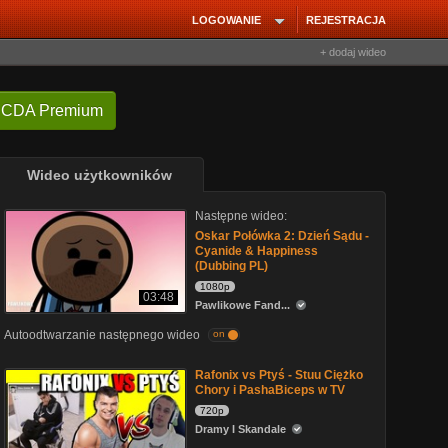
LOGOWANIE
REJESTRACJA
+ dodaj wideo
 CDA Premium
Wideo użytkowników
Następne wideo:
Oskar Połówka 2: Dzień Sądu -
Cyanide & Happiness
(Dubbing PL)
1080p
03:48
Pawlikowe Fand...
Autoodtwarzanie następnego wideo
on
Rafonix vs Ptyś - Stuu Ciężko
Chory i PashaBiceps w TV
720p
Dramy I Skandale