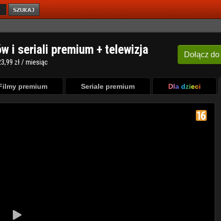
ów i seriali premium + telewizja
Dołącz
do
3,99 zł / miesiąc
Filmy premium
Seriale premium
Dla dzieci