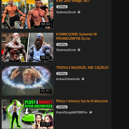
Kim Jest songo. 90?
1080p
StalowySzok
08:44
KOMIKSOWE Sylwetki W
PRAWDZIWYM Życiu
1080p
StalowySzok
08:01
TRENUJ MĄDRZE, NIE CIĘŻKO!
1080p
kubachlewinski
01:57
Plusy i minusy bycia Kulturysta
1080p
KarolStuglikIFBBPro
15:53