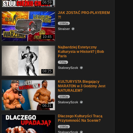
06:59
JAK ZOSTAĆ PRO-PLAYEREM
?!
1080p
Straiser
10:45
Najbardziej Estetyczny
Kulturysta w Historii? | Bob
Paris
720p
StalowySzok
08:25
KULTURYSTA Biegający
MARATON w 3 Godziny Jest
NATURALEM?
1080p
StalowySzok
06:31
Dlaczego Kulturyści Tracą
Przytomność Na Scenie?
1080p
StalowySzok