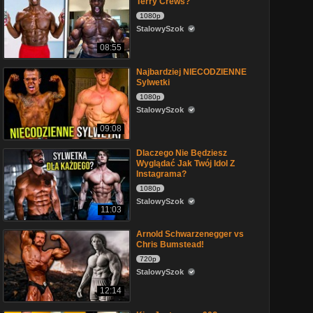
Terry Crews?
1080p
StalowySzok
08:55
Najbardziej NIECODZIENNE
Sylwetki
1080p
StalowySzok
09:08
Dlaczego Nie Będziesz
Wyglądać Jak Twój Idol Z
Instagrama?
1080p
StalowySzok
11:03
Arnold Schwarzenegger vs
Chris Bumstead!
720p
StalowySzok
12:14