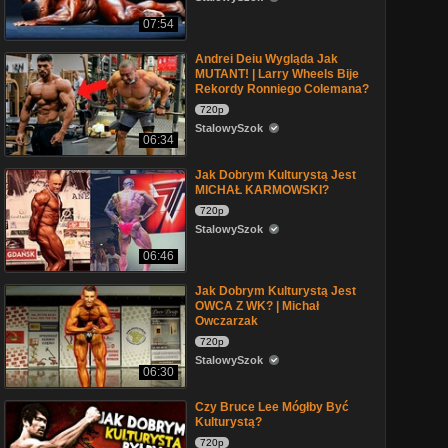
07:54
Andrei Deiu Wygląda Jak
MUTANT! | Larry Wheels Bije
Rekordy Ronniego Colemana?
720p
StalowySzok
06:34
Jak Dobrym Kulturystą Jest
MICHAŁ KARMOWSKI?
720p
StalowySzok
06:46
Jak Dobrym Kulturystą Jest
OWCA Z WK? | Michał
Owczarzak
720p
StalowySzok
06:30
Czy Bruce Lee Mógłby Być
Kulturystą?
720p