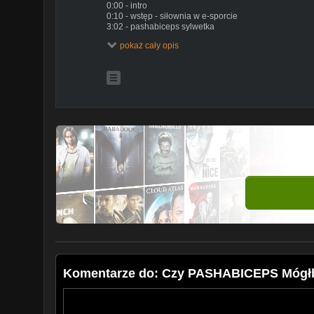
0:00 - intro
0:10 - wstęp - siłownia w e-sporcie
3:02 - pashabiceps sylwetka
pokaż cały opis
KORZYSTAJ ZE ZNIŻEK NA SUPLEMENTY:
KFD -5% KOD: stalowydrong69
https://sklep.kfd.pl/
KFD -5% KOD: stalowydrong69
https://sklep.kfd.pl/
ZNIŻKI NA ODZIEŻ SPORTOWĄ I AKCESORIA:
KOD -10%: stalowy szoklink:
https://www.poundoutgea
KOD -10%: stalowy szoklink:
https://www.poundoutgea
WSPIERAJ KANAŁ
https://patronite.pl/stalowy-szok
WSPIERAJ KANAŁ
https://patronite.pl/stalowy-szok
STALOWY SHOP
https://linkd.pl/pm2u9
INSTAGRAM STALOWY SZOK
https://www.instagram.
Autor miniatury
https://www.instagram.com/tacticalrecc
Komentarze do: Czy PASHABICEPS Móg