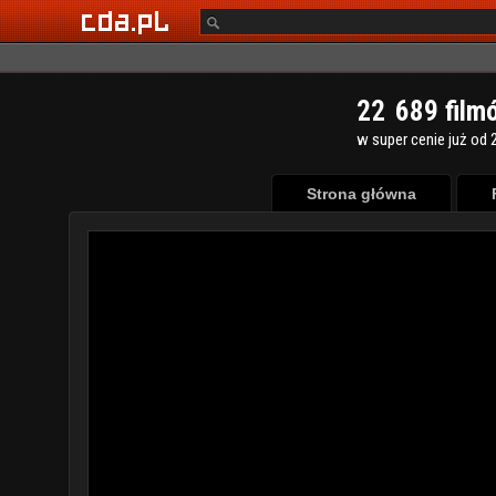
2
2
6
8
9
film
w super cenie już od 2
Strona główna