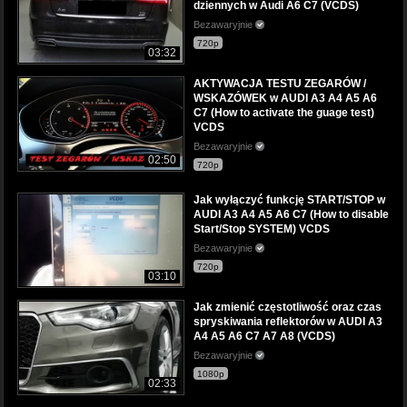
dziennych w Audi A6 C7 (VCDS)
Bezawaryjnie
720p
03:32
AKTYWACJA TESTU ZEGARÓW /
WSKAZÓWEK w AUDI A3 A4 A5 A6
C7 (How to activate the guage test)
VCDS
Bezawaryjnie
02:50
720p
Jak wyłączyć funkcję START/STOP w
AUDI A3 A4 A5 A6 C7 (How to disable
Start/Stop SYSTEM) VCDS
Bezawaryjnie
720p
03:10
Jak zmienić częstotliwość oraz czas
spryskiwania reflektorów w AUDI A3
A4 A5 A6 C7 A7 A8 (VCDS)
Bezawaryjnie
1080p
02:33