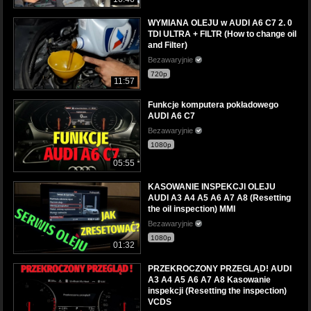
WYMIANA OLEJU w AUDI A6 C7 2. 0
TDI ULTRA + FILTR (How to change oil
and Filter)
Bezawaryjnie
720p
11:57
Funkcje komputera pokładowego
AUDI A6 C7
Bezawaryjnie
1080p
05:55
KASOWANIE INSPEKCJI OLEJU
AUDI A3 A4 A5 A6 A7 A8 (Resetting
the oil inspection) MMI
Bezawaryjnie
1080p
01:32
PRZEKROCZONY PRZEGLĄD! AUDI
A3 A4 A5 A6 A7 A8 Kasowanie
inspekcji (Resetting the inspection)
VCDS