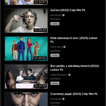
01:24:57
Zaćma (2016) Cały film PL
KinoSwiat
premium
1080p
01:49:33
Klub złamanych serc (2024) Lektor
PL
Filmy Akcji
premium
1080p
01:40:52
Bez paniki, z odrobiną histerii (2016)
Lektor PL
Video Brothers
premium
1080p
01:29:39
Czerwony pająk (2015) Cały film PL
KinoSwiat
premium