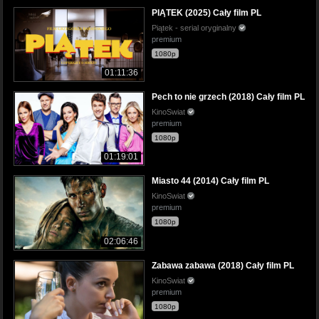
PIĄTEK (2025) Cały film PL
Piątek - serial oryginalny
premium
1080p
01:11:36
Pech to nie grzech (2018) Cały film PL
KinoSwiat
premium
1080p
01:19:01
Miasto 44 (2014) Cały film PL
KinoSwiat
premium
1080p
02:06:46
Zabawa zabawa (2018) Cały film PL
KinoSwiat
premium
1080p