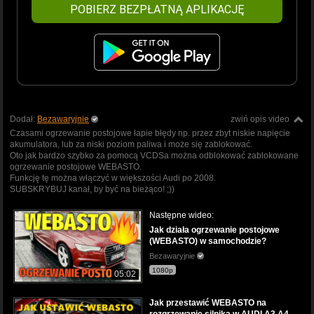
POBIERZ BEZPŁATNĄ APLIKACJĘ
Dodał:
Bezawaryjnie
zwiń opis video
Czasami ogrzewanie postojowe łapie błędy np. przez zbyt niskie napięcie
akumulatora, lub za niski poziom paliwa i może się zablokować.
Oto jak bardzo szybko za pomocą VCDSa można odblokować zablokowane
ogrzewanie postojowe WEBASTO.
Funkcję tę można włączyć w większości Audi po 2008.
SUBSKRYBUJ kanał, by być na bieżąco! ;))
Następne wideo:
Jak działa ogrzewanie postojowe
(WEBASTO) w samochodzie?
Bezawaryjnie
1080p
05:02
Jak przestawić WEBASTO na
rozgrzewanie silnika w AUDI A3 A4