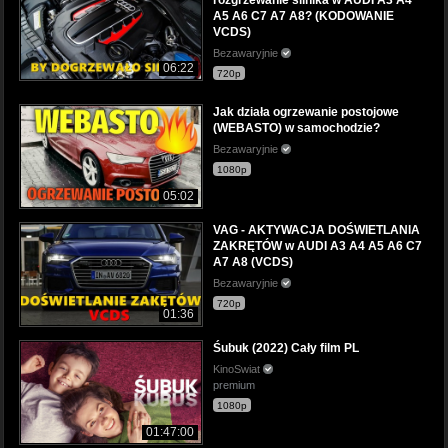
A5 A6 C7 A7 A8? (KODOWANIE
VCDS)
Bezawaryjnie
06:22
720p
Jak działa ogrzewanie postojowe
(WEBASTO) w samochodzie?
Bezawaryjnie
1080p
05:02
VAG - AKTYWACJA DOŚWIETLANIA
ZAKRĘTÓW w AUDI A3 A4 A5 A6 C7
A7 A8 (VCDS)
Bezawaryjnie
720p
01:36
Śubuk (2022) Cały film PL
KinoSwiat
premium
1080p
01:47:00