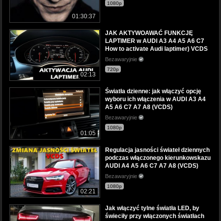
1080p
01:30:37
JAK AKTYWOAWAĆ FUNKCJĘ
LAPTIMER w AUDI A3 A4 A5 A6 C7
How to activate Audi laptimer) VCDS
Bezawaryjnie
720p
02:13
Światła dzienne: jak włączyć opcję
wyboru ich włączenia w AUDI A3 A4
A5 A6 C7 A7 A8 (VCDS)
Bezawaryjnie
1080p
01:05
Regulacja jasności świateł dziennych
podczas włączonego kierunkowskazu
AUDI A4 A5 A6 C7 A7 A8 (VCDS)
Bezawaryjnie
1080p
02:21
Jak włączyć tylne światła LED, by
świeciły przy włączonych światłach