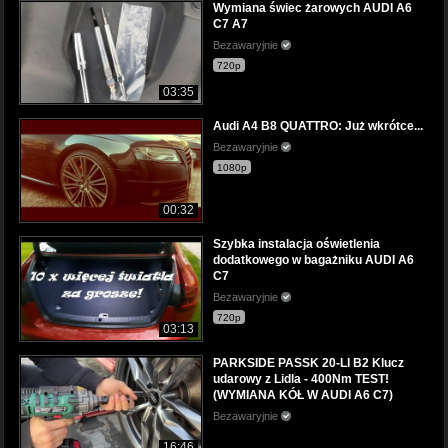
Wymiana świec żarowych AUDI A6
C7 A7
Bezawaryjnie
720p
03:35
Audi A4 B8 QUATTRO: Już wkrótce...
Bezawaryjnie
1080p
00:32
Szybka instalacja oświetlenia
dodatkowego w bagażniku AUDI A6
C7
Bezawaryjnie
720p
03:13
PARKSIDE PASSK 20-LI B2 Klucz
udarowy z Lidla - 400Nm TEST!
(WYMIANA KÓŁ W AUDI A6 C7)
Bezawaryjnie
16:46