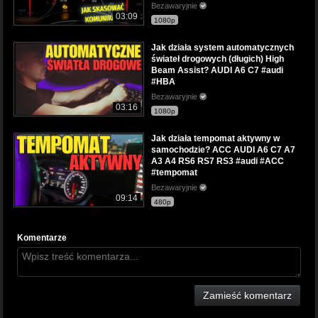
Bezawaryjnie
03:09
1080p
Jak działa system automatycznych
świateł drogowych (długich) High
Beam Assist? AUDI A6 C7 #audi
#HBA
Bezawaryjnie
03:16
1080p
Jak działa tempomat aktywny w
samochodzie? ACC AUDI A6 C7 A7
A3 A4 RS6 RS7 RS3 #audi #ACC
#tempomat
Bezawaryjnie
09:14
480p
Komentarze
Zamieść komentarz