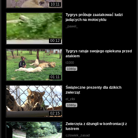
10:11
Tygrys próbuje zaatakować ludzi
jadących na motocyklu
_pawel_
00:12
Tygrys ratuje swojego opiekuna przed
atakiem
t1000
1080p
01:11
Świąteczne prezenty dla dzikich
zwierząt
el_zibi
1080p
02:15
Zwierzęta z dżungli w konfrontacji z
lustrem
czlowiek_zasad