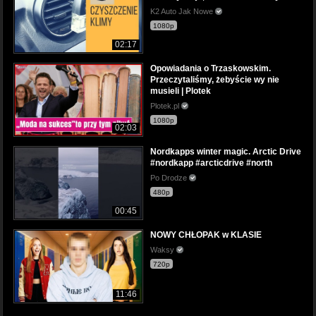
K2 Auto Jak Nowe
1080p
02:17
Opowiadania o Trzaskowskim.
Przeczytaliśmy, żebyście wy nie
musieli | Plotek
Plotek.pl
1080p
02:03
Nordkapps winter magic. Arctic Drive
#nordkapp #arcticdrive #north
Po Drodze
480p
00:45
NOWY CHŁOPAK w KLASIE
Waksy
720p
11:46