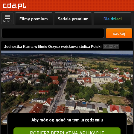
Filmy premium
Seriale premium
Dla dzieci
MENU
szukaj
Jednostka Karna w filmie Orzysz wojskowa stolica Polski
01:32:47
Aby móc oglądać na tym urządzeniu
POBIERZ BEZPŁATNĄ APLIKACJĘ