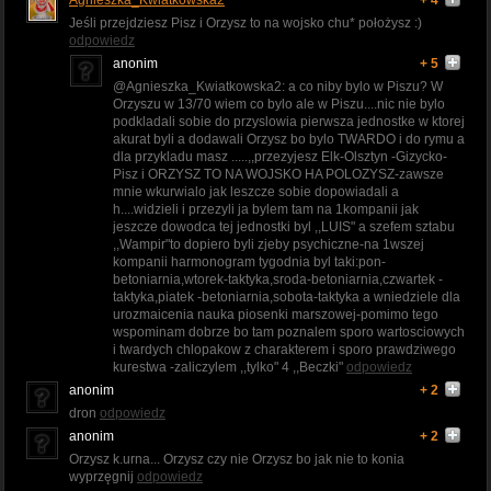
Jeśli przejdziesz Pisz i Orzysz to na wojsko chu* położysz :)
odpowiedz
anonim
+ 5
@Agnieszka_Kwiatkowska2: a co niby bylo w Piszu? W
Orzyszu w 13/70 wiem co bylo ale w Piszu....nic nie bylo
podkladali sobie do przyslowia pierwsza jednostke w ktorej
akurat byli a dodawali Orzysz bo bylo TWARDO i do rymu a
dla przykladu masz .....,,przezyjesz Elk-Olsztyn -Gizycko-
Pisz i ORZYSZ TO NA WOJSKO HA POLOZYSZ-zawsze
mnie wkurwialo jak leszcze sobie dopowiadali a
h....widzieli i przezyli ja bylem tam na 1kompanii jak
jeszcze dowodca tej jednostki byl ,,LUIS" a szefem sztabu
,,Wampir"to dopiero byli zjeby psychiczne-na 1wszej
kompanii harmonogram tygodnia byl taki:pon-
betoniarnia,wtorek-taktyka,sroda-betoniarnia,czwartek -
taktyka,piatek -betoniarnia,sobota-taktyka a wniedziele dla
urozmaicenia nauka piosenki marszowej-pomimo tego
wspominam dobrze bo tam poznalem sporo wartosciowych
i twardych chlopakow z charakterem i sporo prawdziwego
kurestwa -zaliczylem ,,tylko" 4 ,,Beczki"
odpowiedz
anonim
+ 2
dron
odpowiedz
anonim
+ 2
Orzysz k.urna... Orzysz czy nie Orzysz bo jak nie to konia
wyprzęgnij
odpowiedz