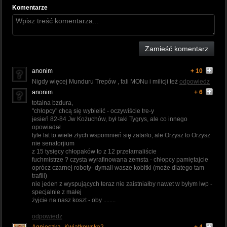
Komentarze
Zamieść komentarz
anonim
+ 10
Nigdy więcej Munduru Trepów , fali MONu i milicji też
odpowiedz
anonim
+ 6
totalna bzdura,
"chłopcy" chcą się wybielić - oczywiście tre-y
jesień 82-84 Jw Kożuchów, był taki Tygrys, ale co innego
opowiadał
tyle lat to wiele złych wspomnień się zatarło, ale Orzysz to Orzysz
nie senatorjium
z 15 tysięcy chłopaków to z 12 przełamaliście
fuchmistrze ? czysta wyrafinowana zemsta - chłopcy pamiętajcie
oprócz czarnej roboty- dymali wasze kobitki (może dlatego tam
trafili)
nie jeden z wyspujących teraz nie zaistniałby nawet w byłym lwp -
specjalnie z małej
żyjcie na nasz koszt - oby ........
odpowiedz
Agnieszka_Kwiatkowska2
+ 4