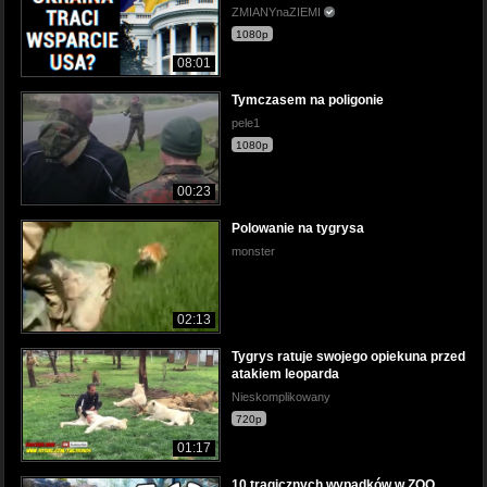
ZMIANYnaZIEMI
1080p
08:01
Tymczasem na poligonie
pele1
1080p
00:23
Polowanie na tygrysa
monster
02:13
Tygrys ratuje swojego opiekuna przed
atakiem leoparda
Nieskomplikowany
720p
01:17
10 tragicznych wypadków w ZOO