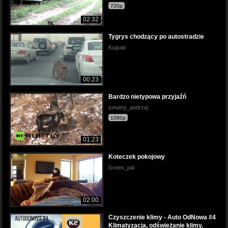
720p
02:32
Tygrys chodzący po autostradzie
Kuguar
00:23
Bardzo nietypowa przyjaźń
smutny_andrzej
1080p
01:23
Koteczek pokojowy
Green_pal
02:00
Czyszczenie klimy - Auto OdNowa #4
Klimatyzacja, odświeżanie klimy.