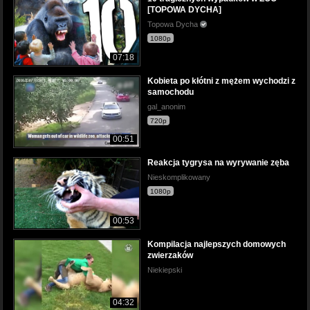
[TOPOWA DYCHA]
Topowa Dycha
1080p
07:18
Kobieta po kłótni z mężem wychodzi z
samochodu
gal_anonim
720p
00:51
Reakcja tygrysa na wyrywanie zęba
Nieskomplikowany
1080p
00:53
Kompilacja najlepszych domowych
zwierzaków
Niekiepski
04:32