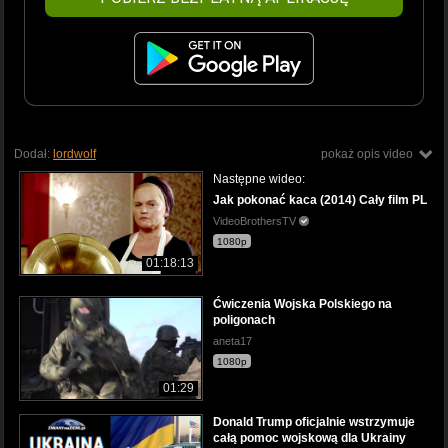
Dodał:
lordwolf
pokaż opis video
Następne wideo:
Jak pokonać kaca (2014) Cały film PL
VideoBrothersTV
1080p
01:18:13
Ćwiczenia Wojska Polskiego na
poligonach
aneta17
1080p
01:29
Donald Trump oficjalnie wstrzymuje
całą pomoc wojskową dla Ukrainy