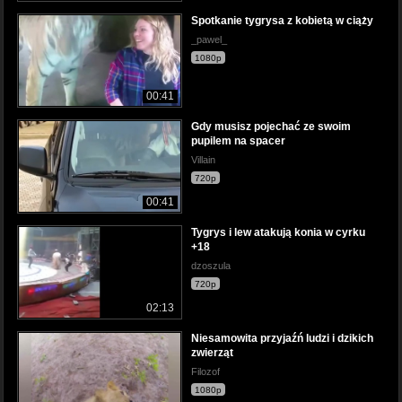
Spotkanie tygrysa z kobietą w ciąży
_pawel_
1080p
00:41
Gdy musisz pojechać ze swoim
pupilem na spacer
Villain
720p
00:41
Tygrys i lew atakują konia w cyrku
+18
dzoszula
720p
02:13
Niesamowita przyjaźń ludzi i dzikich
zwierząt
Filozof
1080p