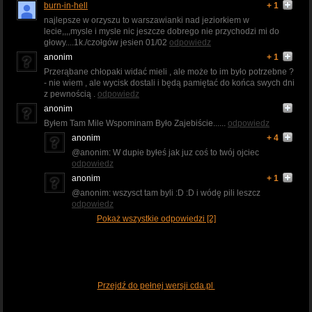
burn-in-hell
+ 1
najlepsze w orzyszu to warszawianki nad jeziorkiem w
lecie,,,,mysle i mysle nic jeszcze dobrego nie przychodzi mi do
głowy....1k./czołgów jesien 01/02
odpowiedz
anonim
+ 1
Przerąbane chłopaki widać mieli , ale może to im było potrzebne ?
- nie wiem , ale wycisk dostali i będą pamiętać do końca swych dni
z pewnością .
odpowiedz
anonim
Byłem Tam Mile Wspominam Było Zajebiście......
odpowiedz
anonim
+ 4
@anonim: W dupie byłeś jak juz coś to twój ojciec
odpowiedz
anonim
+ 1
@anonim: wszysct tam byli :D :D i wódę pili leszcz
odpowiedz
Pokaż wszystkie odpowiedzi [2]
Przejdź do pełnej wersji cda.pl