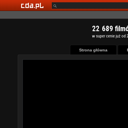
2
2
6
8
9
film
w super cenie już od 2
Strona główna