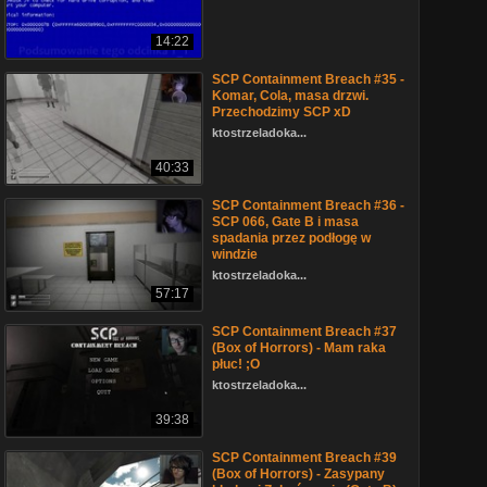
14:22
SCP Containment Breach #35 -
Komar, Cola, masa drzwi.
Przechodzimy SCP xD
ktostrzeladoka...
40:33
SCP Containment Breach #36 -
SCP 066, Gate B i masa
spadania przez podłogę w
windzie
ktostrzeladoka...
57:17
SCP Containment Breach #37
(Box of Horrors) - Mam raka
płuc! ;O
ktostrzeladoka...
39:38
SCP Containment Breach #39
(Box of Horrors) - Zasypany