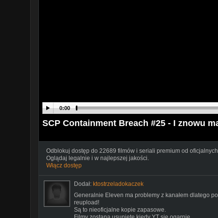
0:00
SCP Containment Breach #25 - I znowu mas
Odblokuj dostęp do 22689 filmów i seriali premium od oficjalnych
Oglądaj legalnie i w najlepszej jakości.
Włącz dostęp
Dodał:
ktostrzeladokaczek
Generalnie Eleven ma problemy z kanałem dlatego pos
reupload!
Są to nieoficjalne kopie zapasowe.
Filmy zostaną usunięte kiedy YT się ogarnie...