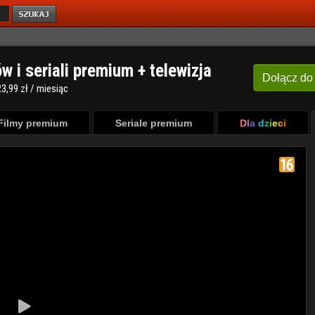
ów i seriali premium + telewizja
Dołącz
do
3,99 zł / miesiąc
Filmy premium
Seriale premium
Dla dzieci