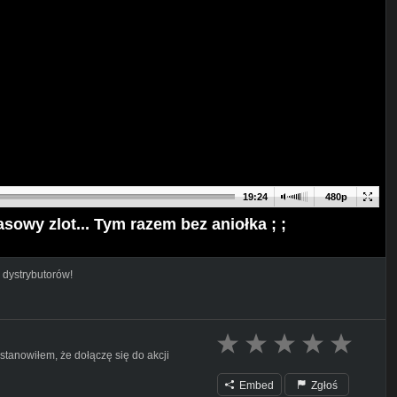
19:24
480p
owy zlot... Tym razem bez aniołka ; ;
 dystrybutorów!
tanowiłem, że dołączę się do akcji
Embed
Zgłoś