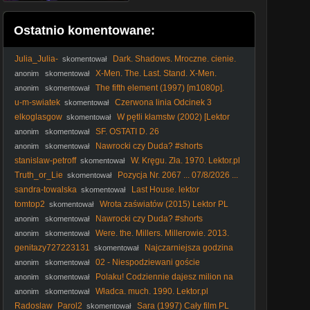
Ostatnio komentowane:
Julia_Julia-
Dark. Shadows. Mroczne. cienie.
skomentował
2012. Lektor.pl
X-Men. The. Last. Stand. X-Men.
anonim
skomentował
Ostatni. bastion. 2006. Lektor.pl
The fifth element (1997) [m1080p].
anonim
skomentował
u-m-swiatek
Czerwona linia Odcinek 3
skomentował
elkoglasgow
W pętli kłamstw (2002) [Lektor
skomentował
PL] - Cypher
SF. OSTATI D. 26
anonim
skomentował
Nawrocki czy Duda? #shorts
anonim
skomentował
stanislaw-petroff
W. Kręgu. Zła. 1970. Lektor.pl
skomentował
Truth_or_Lie
Pozycja Nr. 2067 ... 07/8/2026 ...
skomentował
sandra-towalska
Last House. lektor
skomentował
tomtop2
Wrota zaświatów (2015) Lektor PL
skomentował
Nawrocki czy Duda? #shorts
anonim
skomentował
Were. the. Millers. Millerowie. 2013.
anonim
skomentował
Lektor.pl
genitazy727223131
Najczarniejsza godzina
skomentował
(2011) Lektor PL
02 - Niespodziewani goście
anonim
skomentował
Polaku! Codziennie dajesz milion na
anonim
skomentował
KUL #Lublin #KUL #podatki #pieniądze #kradzież
Władca. much. 1990. Lektor.pl
anonim
skomentował
Radoslaw_Parol2
Sara (1997) Cały film PL
skomentował