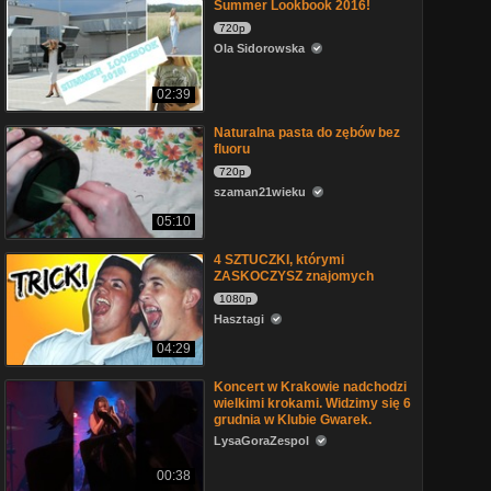
Summer Lookbook 2016!
720p
Ola Sidorowska
02:39
Naturalna pasta do zębów bez
fluoru
720p
szaman21wieku
05:10
4 SZTUCZKI, którymi
ZASKOCZYSZ znajomych
1080p
Hasztagi
04:29
Koncert w Krakowie nadchodzi
wielkimi krokami. Widzimy się 6
grudnia w Klubie Gwarek.
LysaGoraZespol
00:38