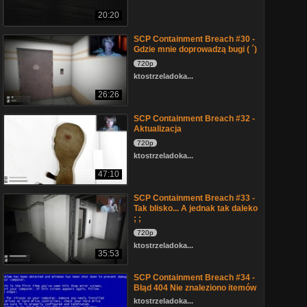
20:20
SCP Containment Breach #30 -
Gdzie mnie doprowadzą bugi ( ´)
720p
ktostrzeladoka...
26:26
SCP Containment Breach #32 -
Aktualizacja
720p
ktostrzeladoka...
47:10
SCP Containment Breach #33 -
Tak blisko... A jednak tak daleko
; ;
720p
ktostrzeladoka...
35:53
SCP Containment Breach #34 -
Błąd 404 Nie znaleziono itemów
ktostrzeladoka...