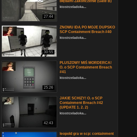
błędami Zakończenie (Gate B)
ktostrzeladoka...
27:44
ZNOWU IDĄ PO MOJE DUPSKO
SCP Containment Breach #40
ktostrzeladoka...
30:55
PLUSZOWY MIŚ MORDERCA!
O. o SCP Containment Breach
#41
ktostrzeladoka...
25:26
JAKIE SCHIZY! O. o SCP
Containment Breach #42
(UPDATE 1. 2. 2)
ktostrzeladoka...
42:43
leopold gra w scp: containment