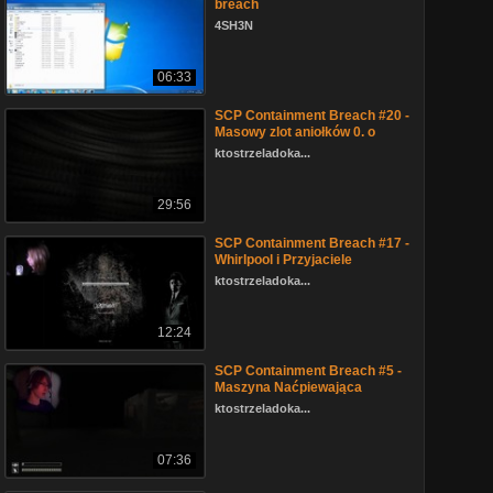
breach
4SH3N
06:33
SCP Containment Breach #20 -
Masowy zlot aniołków 0. o
ktostrzeladoka...
29:56
SCP Containment Breach #17 -
Whirlpool i Przyjaciele
ktostrzeladoka...
12:24
SCP Containment Breach #5 -
Maszyna Naćpiewająca
ktostrzeladoka...
07:36