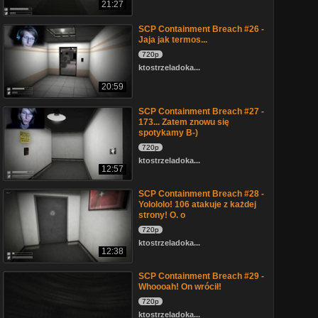
21:27
SCP Containment Breach #26 -
Jaja jak termos...
720p
ktostrzeladoka...
20:59
SCP Containment Breach #27 -
173... Zatem znowu się
spotykamy B-)
720p
ktostrzeladoka...
12:57
SCP Containment Breach #28 -
Yolololo! 106 atakuje z każdej
strony! O. o
720p
ktostrzeladoka...
12:38
SCP Containment Breach #29 -
Whoooah! On wrócił!
720p
ktostrzeladoka...