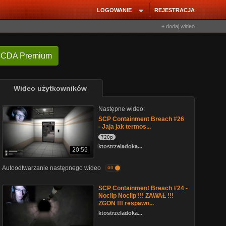
LOGOWANIE
REJESTRACJA
+ dodaj wideo
 CDA Premium
Wideo użytkowników
Następne wideo:
SCP Containment Breach #26
- Jaja jak termos...
720p
ktostrzeladoka...
20:59
Autoodtwarzanie następnego wideo
on
SCP Containment Breach #24 -
Noclip Noclip !!! ZAWAŁ !!!
ZGON !!! respawn...
ktostrzeladoka...