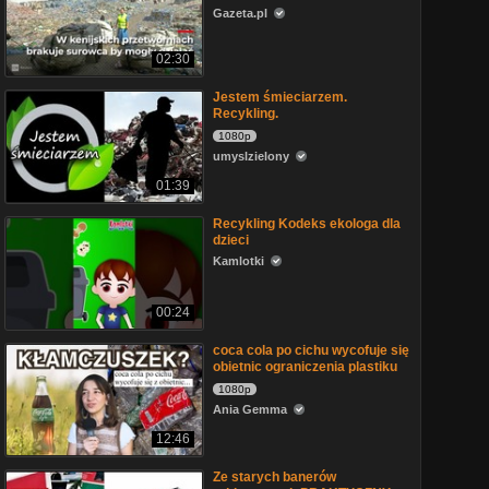
Gazeta.pl
02:30
Jestem śmieciarzem.
Recykling.
1080p
umyslzielony
01:39
Recykling Kodeks ekologa dla
dzieci
Kamlotki
00:24
coca cola po cichu wycofuje się
obietnic ograniczenia plastiku
1080p
Ania Gemma
12:46
Ze starych banerów