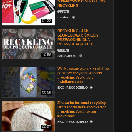
reklamowych PRAKTYCZNY
RECYKLING
1080p
mastorn
01:32
RECYKLING - JAK
SEGREGOWAĆ ŚMIECI?
PRZEWODNIK DLA
POCZĄTKUJĄCYCH
1080p
10:58
Ania Gemma
Wielkanocny wianek z rolek po
papierze recykling #shorts
#recykling #rolki #diy
#wielkanoc #dc
EKO_RĘKODZIEŁO
00:59
Z kawałka kartonu! recykling
DIY #shorts #drewno #karton
#recykling #zrobtosam
#jakzrobic
EKO_RĘKODZIEŁO
00:57