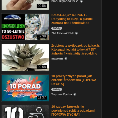
EKO_RĘKODZIEŁO
00:56
SZOKUJĄCY RAPORT -
Recykling to iluzja, a plastik
zatruwa nas i środowisko
1080p
ZMIANYnaZIEMI
02:38
Zrobiony z wytłoczek po jajkach.
Kto zgadnie, jaki to kwiat? DIY
#shorts #kwiat #diy #recykling
mastorn
00:58
10 praktycznych porad, jak
chronić środowisko [TOPOWA
DYCHA]
1080p
Topowa Dycha
11:37
10 rzeczy, których nie
powinieneś robić z odpadami
[TOPOWA DYCHA]