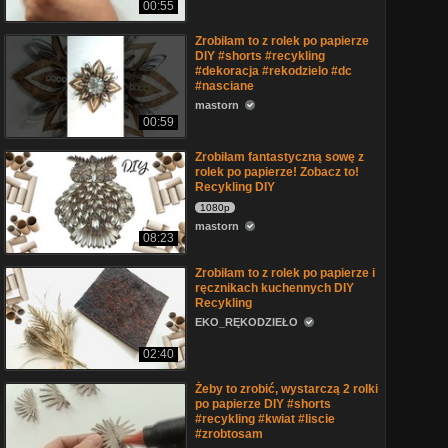
00:55
Zrobiłam to z rolek po papierze
DIY #shorts #recykling
#dekoracja #rekodzielo #dc
#nasciane
mastorn
00:59
Zrobiłam fantastyczną sowę z
rolek po papierze! Zobacz to!
Recykling DIY
1080p
mastorn
08:23
Zrobiłam to z rolek po papierze i
ręcznikach kuchennych DIY
Recykling
EKO_RĘKODZIEŁO
02:40
Żeby to zrobić, wystarczą 2 rolki
po papierze DIY #shorts
#recykling #kwiat #liscie
#zrobtosam