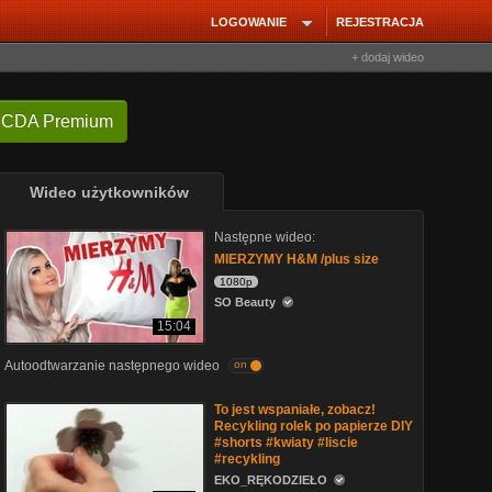
LOGOWANIE
REJESTRACJA
+ dodaj wideo
 CDA Premium
Wideo użytkowników
Następne wideo:
MIERZYMY H&M /plus size
1080p
SO Beauty
15:04
Autoodtwarzanie następnego wideo
on
To jest wspaniałe, zobacz!
Recykling rolek po papierze DIY
#shorts #kwiaty #liscie
#recykling
EKO_RĘKODZIEŁO