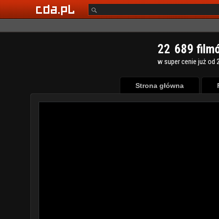
2
2
6
8
9
film
w super cenie już od 2
Strona główna