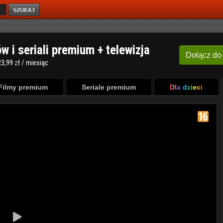
ów i seriali premium + telewizja
Dołącz
do
3,99 zł / miesiąc
Filmy premium
Seriale premium
Dla dzieci