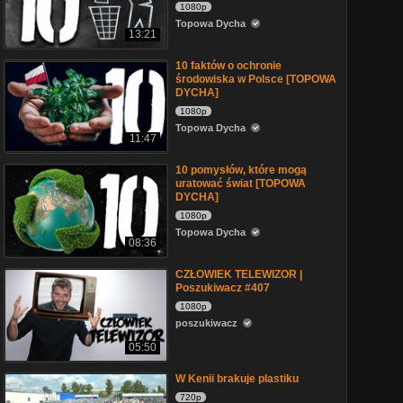
1080p
Topowa Dycha
13:21
10 faktów o ochronie
środowiska w Polsce [TOPOWA
DYCHA]
1080p
Topowa Dycha
11:47
10 pomysłów, które mogą
uratować świat [TOPOWA
DYCHA]
1080p
Topowa Dycha
08:36
CZŁOWIEK TELEWIZOR |
Poszukiwacz #407
1080p
poszukiwacz
05:50
W Kenii brakuje plastiku
720p