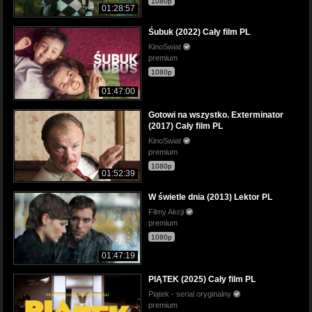
1080p
01:28:57
Śubuk (2022) Cały film PL
KinoSwiat
premium
1080p
01:47:00
Gotowi na wszystko. Exterminator
(2017) Cały film PL
KinoSwiat
premium
1080p
01:52:39
W świetle dnia (2013) Lektor PL
Filmy Akcji
premium
1080p
01:47:19
PIĄTEK (2025) Cały film PL
Piątek - serial oryginalny
premium