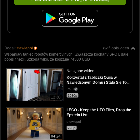
Dodał:
stewiepol
zwiń opis video
Wspaniały taniec robotów komercyjnych . Zwłaszcza kochany SPOT, daje
popis finezji. Szkoda tylko, że kosztuje 74500 USD
Następne wideo:
Korzystał z Tabliczki Ouija w
Nawiedzonym Domu i Stało Się To...
PaFi
1080p
12:30
LEGO - Keep the UFO Files, Drop the
Epstein List
stewiepol
720p
04:24