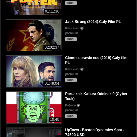
1080p
01:11:36
Jack Strong (2014) Cały Film PL
KinoSwiat
premium
1080p
02:02:37
Ciemno, prawie noc (2019) Cały film
PL
KinoSwiat
premium
1080p
01:49:04
Porucznik Kabura Odcinek 9 (Cyber
Tusk)
Kabura
premium
1080p
10:40
UpTown - Boston Dynamics Spot -
74500 USD