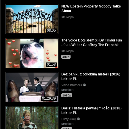
NEW Epstein Property Nobody Talks
About
stewiepol
08:05
The Voice Dog (Remix) By Timbu Fun
- feat. Walter Geoffrey The Frenchie
stewiepol
480p
01:58
Bez paniki, z odrobiną histerii (2016)
Lektor PL
Video Brothers
premium
1080p
01:29:39
Doris: Historia pewnej miłości (2018)
Lektor PL
Filmy Akcji
premium