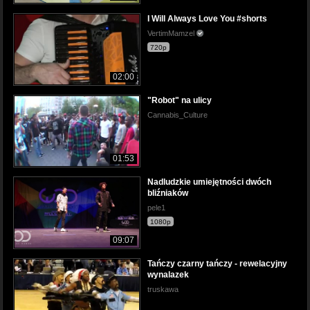
I Will Always Love You #shorts
VertimMamzel
720p
02:00
"Robot" na ulicy
Cannabis_Culture
01:53
Nadludzkie umiejętności dwóch
bliźniaków
pele1
1080p
09:07
Tańczy czarny tańczy - rewelacyjny
wynalazek
truskawa