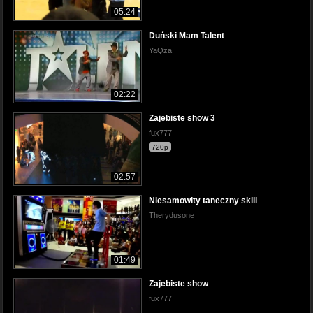
05:24
Duński Mam Talent
YaQza
02:22
Zajebiste show 3
fux777
720p
02:57
Niesamowity taneczny skill
Therydusone
01:49
Zajebiste show
fux777