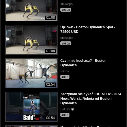
stewiepol
1080p
01:08
UpTown - Boston Dynamics Spot -
74500 USD
stewiepol
1080p
01:08
Czy mnie kochasz? - Boston
Dynamics
Filozof
480p
02:54
Zaczynam się cykać! BD ATLAS 2024
Nowa Wersja Robota od Boston
Dynamics
BaldTV
480p
00:54