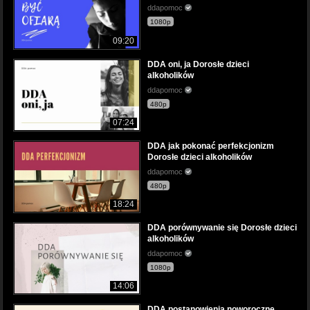
ddapomoc
1080p
09:20
DDA oni, ja Dorosłe dzieci
alkoholików
ddapomoc
480p
07:24
DDA jak pokonać perfekcjonizm
Dorosłe dzieci alkoholików
ddapomoc
480p
18:24
DDA porównywanie się Dorosłe dzieci
alkoholików
ddapomoc
1080p
14:06
DDA postanowienia noworoczne