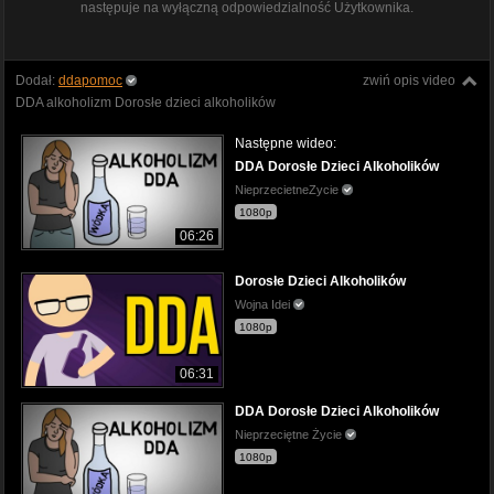
następuje na wyłączną odpowiedzialność Użytkownika.
Dodał:
ddapomoc
zwiń opis video
DDA alkoholizm Dorosłe dzieci alkoholików
Następne wideo:
DDA Dorosłe Dzieci Alkoholików
NieprzecietneZycie
1080p
06:26
Dorosłe Dzieci Alkoholików
Wojna Idei
1080p
06:31
DDA Dorosłe Dzieci Alkoholików
Nieprzeciętne Życie
1080p