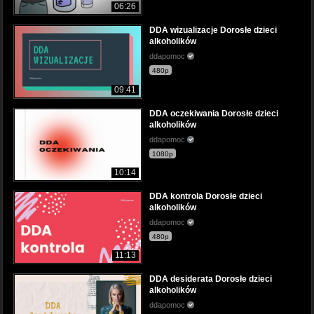
06:26
DDA wizualizacje Dorosłe dzieci
alkoholików
ddapomoc
480p
09:41
DDA oczekiwania Dorosłe dzieci
alkoholików
ddapomoc
1080p
10:14
DDA kontrola Dorosłe dzieci
alkoholików
ddapomoc
480p
11:13
DDA desiderata Dorosłe dzieci
alkoholików
ddapomoc