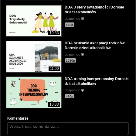
DDA 3 sfery świadomości Dorosłe
dzieci alkoholików
ddapomoc
480p
10:33
DDA szukanie akceptacji rodziców
Dorosłe dzieci alkoholików
ddapomoc
1080p
11:00
DDA trening interpersonalny Dorosłe
dzieci alkoholików
ddapomoc
480p
10:33
Komentarze