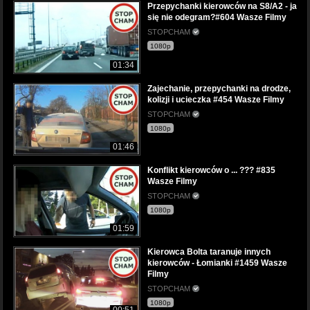
Przepychanki kierowców na S8/A2 - ja
się nie odegram?#604 Wasze Filmy
STOPCHAM
1080p
01:34
Zajechanie, przepychanki na drodze,
kolizji i ucieczka #454 Wasze Filmy
STOPCHAM
1080p
01:46
Konflikt kierowców o ... ??? #835
Wasze Filmy
STOPCHAM
1080p
01:59
Kierowca Bolta taranuje innych
kierowców - Łomianki #1459 Wasze
Filmy
STOPCHAM
1080p