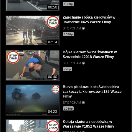
1080p
00:50
Zajechanie i bójka kierowców w
Jaworznie #425 Wasze Filmy
STOPCHAM
1080p
02:14
Bójka kierowców na światłach w
Szczecinie #2018 Wasze Filmy
STOPCHAM
720p
00:40
Burza piaskowa koło Świebodzina
zaskoczyła kierowców #135 Wasze
Filmy
STOPCHAM
1080p
04:23
Kolizja skutera z osobówką w
Warszawie #1852 Wasze Filmy