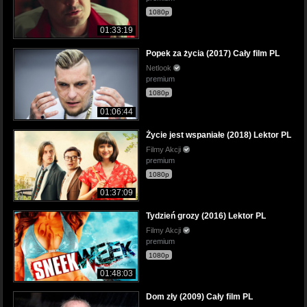
1080p
01:33:19
Popek za życia (2017) Cały film PL
Netlook
premium
1080p
01:06:44
Życie jest wspaniałe (2018) Lektor PL
Filmy Akcji
premium
1080p
01:37:09
Tydzień grozy (2016) Lektor PL
Filmy Akcji
premium
1080p
01:48:03
Dom zły (2009) Cały film PL