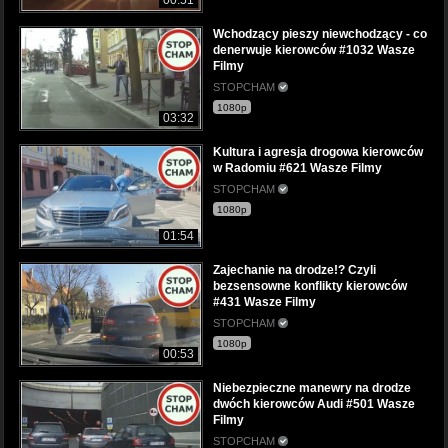
00:51
Wchodzący pieszy niewchodzący - co
denerwuje kierowców #1032 Wasze
Filmy
STOPCHAM
1080p
03:32
Kultura i agresja drogowa kierowców
w Radomiu #621 Wasze Filmy
STOPCHAM
1080p
01:54
Zajechanie na drodze!? Czyli
bezsensowne konflikty kierowców
#431 Wasze Filmy
STOPCHAM
1080p
00:53
Niebezpieczne manewry na drodze
dwóch kierowców Audi #501 Wasze
Filmy
STOPCHAM