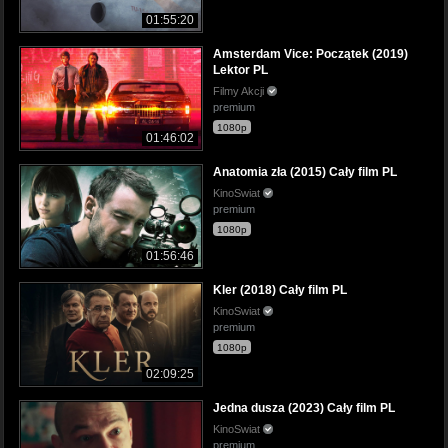
01:55:20
Amsterdam Vice: Początek (2019)
Lektor PL
Filmy Akcji
premium
1080p
01:46:02
Anatomia zła (2015) Cały film PL
KinoSwiat
premium
1080p
01:56:46
Kler (2018) Cały film PL
KinoSwiat
premium
1080p
02:09:25
Jedna dusza (2023) Cały film PL
KinoSwiat
premium