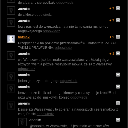
dwa barany sie spotkały
odpowiedz
anonim
+ 7
dwa kloce
odpowiedz
anonim
+ 7
lewy pas jest do wyprzedzania a nie tamowania ruchu - do
nagrywajacego
odpowiedz
natmaxi
+ 5
Przepychanki na poziomie przedszkolaków... katastrofa. ZABRAĆ
TAKIM UPRAWNIENIA.
odpowiedz
anonim
+ 1
we Warszawie już jest mało warszawiaków, zjeżdżają się z
różnych "wsi", a później wszystkim mówią, że są z Warszawy
odpowiedz
anonim
jeden głupszy od drugiego
odpowiedz
anonim
teraz prosze filmik od innego kierowcy co ta sytuacje krecil!!! od
razu wyslac do ´miskow!! i koniec
odpowiedz
anonim
Dzisiejszi Warszawiacy to zbierania najgorszych czereśniaków z
całej Polski
odpowiedz
anonim
@anonim: w Warszawie już jest mało warszawików