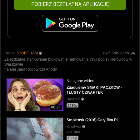
POBIERZ BEZPŁATNĄ APLIKACJĘ
Dodał:
STOPCHAM
zwiń opis video
Zajeżdżanie, hamowanie blokowanie hamowanie czyli popisy kierowców w
Warszawie
na alei Jana Rodowicza Anody
Następne wideo:
Zgadujemy SMAKI PĄCZKÓW -
TŁUSTY CZWARTEK
Hasztagi
1080p
06:25
Smoleńsk (2016) Cały film PL
KinoSwiat
premium
1080p