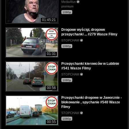
Media4fun
premium
1080p
01:45:21
Drogowe wyścigi, drogowe
przepychanki ... #279 Wasze Filmy
STOPCHAM
1080p
01:31
Przepychanki kierowców w Lublinie
#541 Wasze Filmy
STOPCHAM
1080p
00:56
Przepychanki drogowe w Jaworznie -
blokowanie , spychanie #540 Wasze
Filmy
STOPCHAM
1080p
00:55