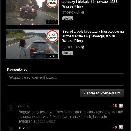
śpieszy i blokuje kierowców #533
Wasze Filmy
STOPCHAM
1080p
01:51
Szeryf z polski ustawia kierowców na
autostradzie E6 [Szwecja] # 528
Wasze Filmy
STOPCHAM
1080p
02:46
Komentarze
Zamieść komentarz
anonim
+ 15
Nagrywający jest przedstawicielem lgbt i chciał zwyczajnie dostać
pytonga w zad! A co? Ma prawo, należy mu się jak czuje
swędzenie!
odpowiedz
anonim
+ 9