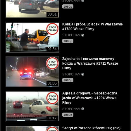
STOPCHAM
1080p
00:51
Kolizja i próba ucieczki w Warszawie
#1780 Wasze Filmy
STOPCHAM
1080p
01:54
Zajechanie i nerwowe manewry -
kolizja w Warszawie #1711 Wasze
Filmy
STOPCHAM
1080p
01:05
Agresja drogowa - niebezpieczna
jazda w Warszawie #1294 Wasze
Filmy
STOPCHAM
1080p
01:17
Szeryf w Porsche któremu się (nie)