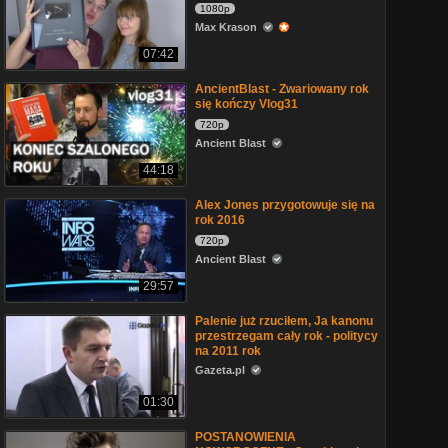
1080p
Max Krason
07:42
AncientBlast - Zwariowany rok
się kończy Vlog31
720p
Ancient Blast
44:18
Alex Jones przygotowuje się na
rok 2016
720p
Ancient Blast
29:57
Palenie już rzuciłem, Ja kanonu
przestrzegam cały rok - politycy
na 2011 rok
Gazeta.pl
01:30
POSTANOWIENIA