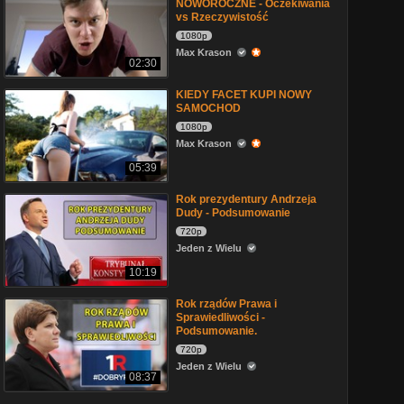
NOWOROCZNE - Oczekiwania
vs Rzeczywistość
1080p
Max Krason
02:30
KIEDY FACET KUPI NOWY
SAMOCHOD
1080p
Max Krason
05:39
Rok prezydentury Andrzeja
Dudy - Podsumowanie
720p
Jeden z Wielu
10:19
Rok rządów Prawa i
Sprawiedliwości -
Podsumowanie.
720p
Jeden z Wielu
08:37