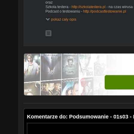
oraz
Szkoła testera -
http://szkolatestera.pl
- na czas wirusa 
Podcast o testowaniu -
http://podcasttestowanie.pl
Planb -
http://planb.stronazen.pl/
pokaż cały opis
Sprzęt:
Kamera: DJI Osmo Action, Canon m6, DJI Mavic Pro
#Vlog #Osmo #DJI
Komentarze do: Podsumowanie - 01s03 -