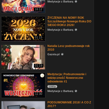
Medytacje z Barbarą
16:12
ŻYCZENIA NA NOWY ROK
Szczęśliwego Nowego Roku DO
SIEGO ROKU 2026!
Medytacje z Barbarą
01:15
Natalia Lesz podsumowuje rok
2010
Gazeta.pl
01:19
Medytacja: Podsumowanie i
wdzięczność Noworoczne
odnowienie #1
1080p
Medytacje z Barbarą
11:30
PODSUMOWANIE 2016! A CO Z
2017?