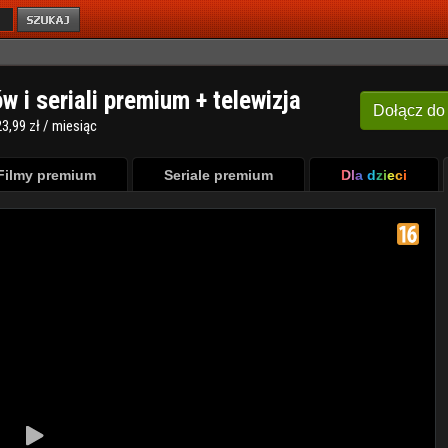
ów i seriali premium + telewizja
Dołącz
do
3,99 zł / miesiąc
Filmy premium
Seriale premium
Dla dzieci