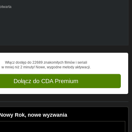
otwarta
Włącz dostęp do 22689 znakomitych filmów i seriali
w mniej niż 2 minuty! Nowe, wygodne metody aktywacji.
Dołącz do CDA Premium
 Nowy Rok, nowe wyzwania