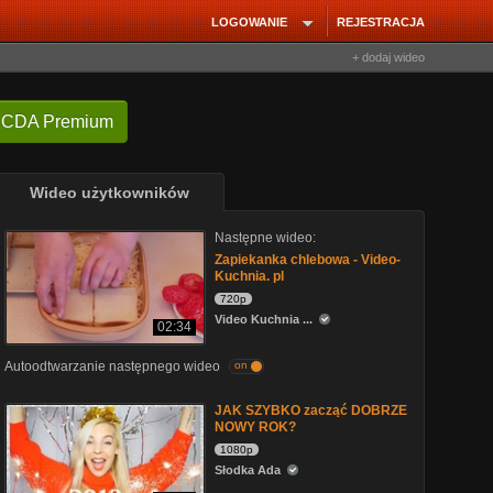
LOGOWANIE
REJESTRACJA
+ dodaj wideo
 CDA Premium
Wideo użytkowników
Następne wideo:
Zapiekanka chlebowa - Video-
Kuchnia. pl
720p
Video Kuchnia ...
02:34
Autoodtwarzanie następnego wideo
on
JAK SZYBKO zacząć DOBRZE
NOWY ROK?
1080p
Słodka Ada