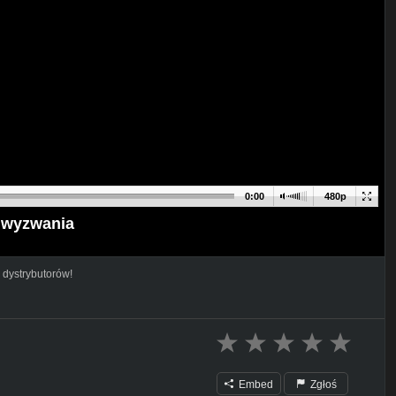
0:00
480p
 wyzwania
 dystrybutorów!
Embed
Zgłoś