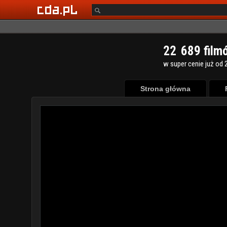
2
2
6
8
9
film
w super cenie już od 2
Strona główna