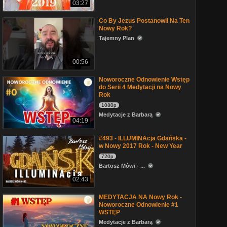
03:27
Co By Jezus Postanowił Na Ten
Nowy Rok?
Tajemny Plan
00:56
Noworoczne Odnowienie Wstęp
do Serii 4 Medytacji na Nowy
Rok
1080p
Medytacje z Barbarą
04:19
#493 - ILLUMINAcja Gdańska -
w Nowy 2017 Rok - New Year
720p
Bartosz Mówi - ...
02:43
MEDYTACJA NA Nowy Rok -
Noworoczne Odnowienie #1
WSTĘP
Medytacje z Barbarą