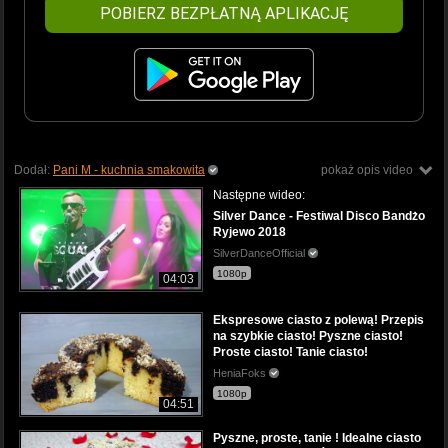
POBIERZ BEZPŁATNĄ APLIKACJĘ
Dodał:
Pani M - kuchnia smakowita
pokaż opis video
Następne wideo:
Silver Dance - Festiwal Disco Bandżo
Ryjewo 2018
SilverDanceOfficial
1080p
04:03
Ekspresowe ciasto z polewą! Przepis
na szybkie ciasto! Pyszne ciasto!
Proste ciasto! Tanie ciasto!
HeniaFoks
1080p
04:51
Pyszne, proste, tanie ! Idealne ciasto