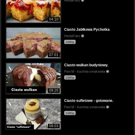
HeniaFoks
04:10
Ciasto Jabłkowa Pychotka
HeniaFoks
1080p
07:01
Ciasto wulkan budyniowy.
Pani M - kuchnia smakowita
1080p
09:20
Ciasto sufletowe - gotowane.
Pani M - kuchnia smakowita
1080p
08:03