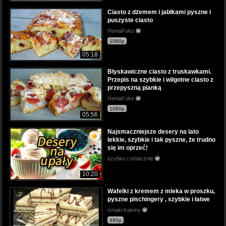
Ciasto z dżemem i jabłkami pyszne i
puszyste ciasto
HeniaFoks
1080p
05:18
Błyskawiczne ciasto z truskawkami.
Przepis na szybkie i wilgotne ciasto z
przepyszną pianką
HeniaFoks
1080p
05:56
Najsmaczniejsze desery na lato
lekkie, szybkie i tak pyszne, że trudno
się im oprzeć!
szybko i smacznie
10:20
Wafelki z kremem z mleka w proszku,
pyszne pischingery , szybkie i łatwe
smaki-katriny
480p