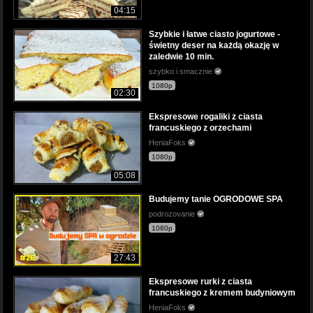
04:15
Szybkie i łatwe ciasto jogurtowe -
świetny deser na każdą okazję w
zaledwie 10 min.
szybko i smacznie
1080p
02:30
Ekspresowe rogaliki z ciasta
francuskiego z orzechami
HeniaFoks
1080p
05:08
Budujemy tanie OGRODOWE SPA
podrozovanie
1080p
27:43
Ekspresowe rurki z ciasta
francuskiego z kremem budyniowym
HeniaFoks