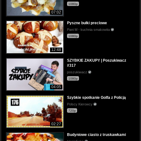
1080p
07:02
Pyszne bułki preclowe
Pani M - kuchnia smakowita
1080p
12:48
SZYBKIE ZAKUPY | Poszukiwacz
#317
poszukiwacz
1080p
04:05
Szybkie spotkanie Golfa z Policją
Polscy Kierowcy
720p
02:27
Budyniowe ciasto z truskawkami