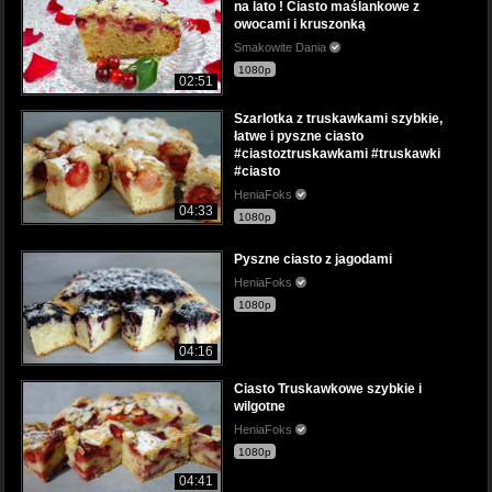
na lato ! Ciasto maślankowe z
owocami i kruszonką
Smakowite Dania
1080p
02:51
Szarlotka z truskawkami szybkie,
łatwe i pyszne ciasto
#ciastoztruskawkami #truskawki
#ciasto
HeniaFoks
04:33
1080p
Pyszne ciasto z jagodami
HeniaFoks
1080p
04:16
Ciasto Truskawkowe szybkie i
wilgotne
HeniaFoks
1080p
04:41