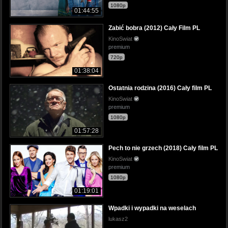
1080p
01:44:55
Zabić bobra (2012) Cały Film PL
KinoSwiat
premium
720p
01:38:04
Ostatnia rodzina (2016) Cały film PL
KinoSwiat
premium
1080p
01:57:28
Pech to nie grzech (2018) Cały film PL
KinoSwiat
premium
1080p
01:19:01
Wpadki i wypadki na weselach
lukasz2