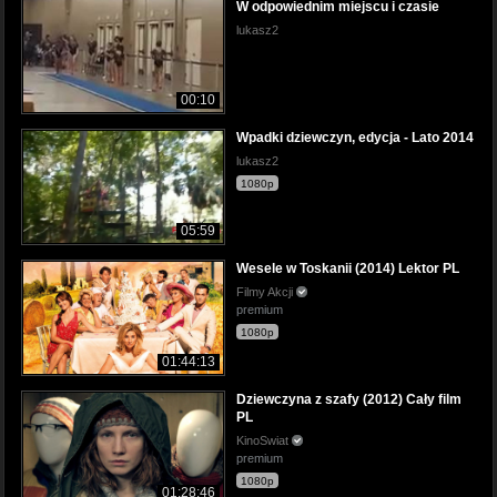
W odpowiednim miejscu i czasie
lukasz2
00:10
Wpadki dziewczyn, edycja - Lato 2014
lukasz2
1080p
05:59
Wesele w Toskanii (2014) Lektor PL
Filmy Akcji
premium
1080p
01:44:13
Dziewczyna z szafy (2012) Cały film
PL
KinoSwiat
premium
1080p
01:28:46