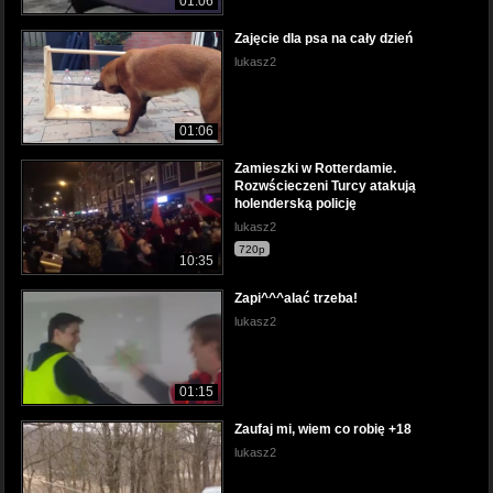
01:06
Zajęcie dla psa na cały dzień
lukasz2
01:06
Zamieszki w Rotterdamie.
Rozwścieczeni Turcy atakują
holenderską policję
lukasz2
720p
10:35
Zapi^^^alać trzeba!
lukasz2
01:15
Zaufaj mi, wiem co robię +18
lukasz2