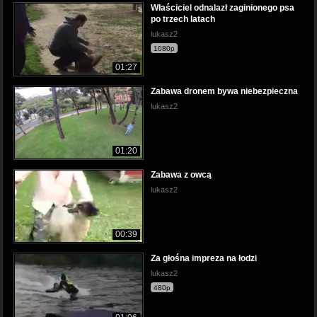
Właściciel odnalazł zaginionego psa
po trzech latach
lukasz2
1080p
01:27
Zabawa dronem bywa niebezpieczna
lukasz2
01:20
Zabawa z owcą
lukasz2
00:39
Za głośna impreza na łodzi
lukasz2
480p