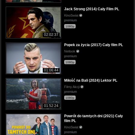
Jack Strong (2014) Cały Film PL
KinoSwiat
premium
1080p
02:02:37
Popek za życia (2017) Cały film PL
Netlook
premium
1080p
01:06:44
Miłość na Bali (2024) Lektor PL
Filmy Akcji
premium
1080p
01:52:24
Powrót do tamtych dni (2021) Cały
film PL
KinoSwiat
premium