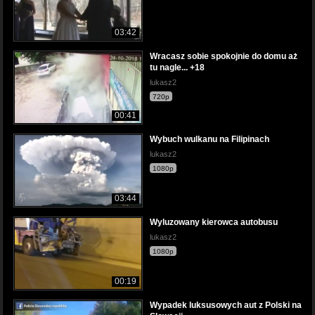
03:42
Wracasz sobie spokojnie do domu aż
tu nagle... +18
lukasz2
720p
00:41
Wybuch wulkanu na Filipinach
lukasz2
1080p
03:44
Wyluzowany kierowca autobusu
lukasz2
1080p
00:19
Wypadek luksusowych aut z Polski na