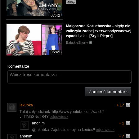
480p
07:42
Małgorzata Kożuchowska - nigdy nie
zaliczyła żadnej czerwonodywanowej
wpadki, ale... [Styl i Pieprz]
BabskieShorty
05:45
Komentarze
Zamieść komentarz
jakubka
+ 17
Tutaj cały odcinek: http://www.youtube.com/watch?
v=TfM5SNd9B4Y
odpowiedz
anonim
+ 1
@jakubka: Zajebiste dupy na koniec!!
odpowiedz
anonim
+ 7