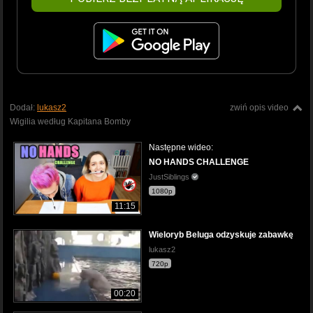
Dodał:
lukasz2
zwiń opis video
Wigilia według Kapitana Bomby
Następne wideo:
NO HANDS CHALLENGE
JustSiblings
1080p
11:15
Wieloryb Beluga odzyskuje zabawkę
lukasz2
720p
00:20