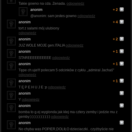
Takie gowno na cda. Zenada.
odpowiedz
anonim
+ 2
@anonim: sam jestes gowno
odpowiedz
anonim
+ 4
tort z salami mój ulubiony
odpowiedz
anonim
+ 2
JUZ WOLE MOJE gen.ITALIA
odpowiedz
anonim
+ 1
STAREEEEEEEEEE
odpowiedz
anonim
+ 1
Tępe ch.uje!!! polecam 5 odcinków z cyklu ,,admiral Jachaś"
odpowiedz
anonim
+ 1
T Ę P E H U J E :p
odpowiedz
anonim
Y
odpowiedz
anonim
bomba to g.ej wyglonda jak klej ma cztery zemby i jedzie mu z
gemby:):):):):):):):):):)
odpowiedz
anonim
No chyba was POPIER,DOLIŁO dzieciaczki.. czyżbyście nie