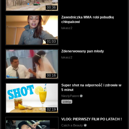
00:36
Zawodniczka MMA robi pobudkę
chłopakowi
lukasz2
01:03
Zdenerwowany pan młody
lukasz2
00:16
Super shot na odporność i zdrowie w
5 minut
NiezlyPatent
1080p
02:19
VLOG: PIERWSZY FILM PO LATACH !
Catch a Beauty