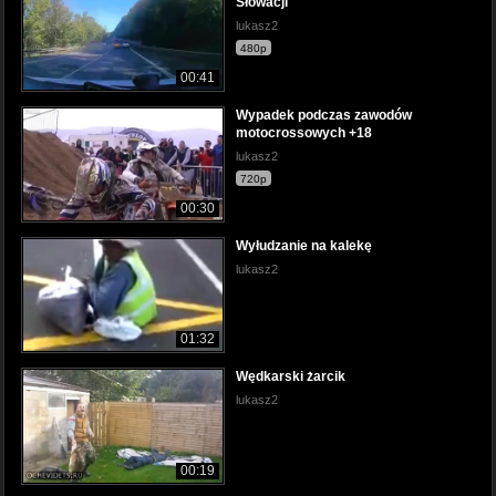
Słowacji
lukasz2
480p
00:41
Wypadek podczas zawodów
motocrossowych +18
lukasz2
720p
00:30
Wyłudzanie na kalekę
lukasz2
01:32
Wędkarski żarcik
lukasz2
00:19