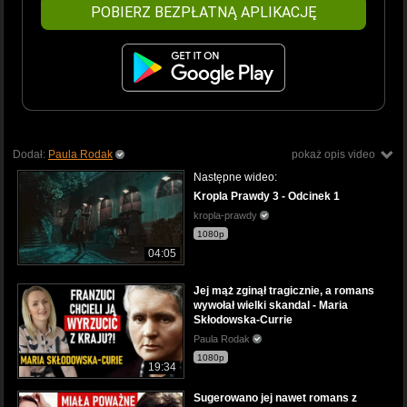
POBIERZ BEZPŁATNĄ APLIKACJĘ
Dodał:
Paula Rodak
pokaż opis video
Następne wideo:
Kropla Prawdy 3 - Odcinek 1
kropla-prawdy
1080p
04:05
Jej mąż zginął tragicznie, a romans
wywołał wielki skandal - Maria
Skłodowska-Currie
Paula Rodak
1080p
19:34
Sugerowano jej nawet romans z