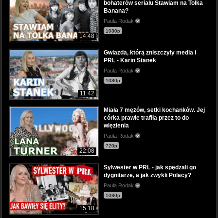
bohaterów serialu Stawiam na Tolka
Banana?
Paula Rodak
1080p
14:48
Gwiazda, którą zniszczyły media i
PRL - Karin Stanek
Paula Rodak
1080p
11:42
Miała 7 mężów, setki kochanków. Jej
córka prawie trafiła przez to do
więzienia
Paula Rodak
720p
22:08
Sylwester w PRL - jak spędzali go
dygnitarze, a jak zwykli Polacy?
Paula Rodak
1080p
15:18