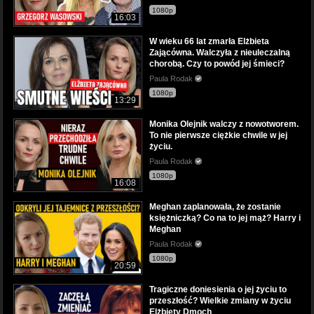
1080p
16:03
W wieku 66 lat zmarła Elżbieta
Zającówna. Walczyła z nieuleczalną
chorobą. Czy to powód jej śmieci?
Paula Rodak
1080p
13:29
Monika Olejnik walczy z nowotworem.
To nie pierwsze ciężkie chwile w jej
życiu.
Paula Rodak
1080p
16:08
Meghan zaplanowała, że zostanie
księżniczką? Co na to jej mąż? Harry i
Meghan
Paula Rodak
1080p
20:59
Tragiczne doniesienia o jej życiu to
przeszłość? Wielkie zmiany w życiu
Elżbiety Dmoch