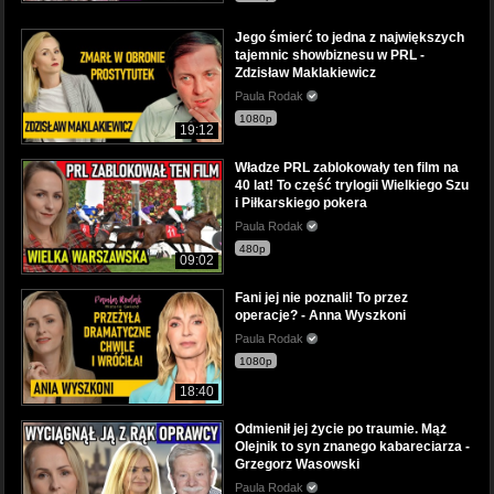
Jego śmierć to jedna z największych
tajemnic showbiznesu w PRL -
Zdzisław Maklakiewicz
Paula Rodak
1080p
19:12
Władze PRL zablokowały ten film na
40 lat! To część trylogii Wielkiego Szu
i Piłkarskiego pokera
Paula Rodak
480p
09:02
Fani jej nie poznali! To przez
operacje? - Anna Wyszkoni
Paula Rodak
1080p
18:40
Odmienił jej życie po traumie. Mąż
Olejnik to syn znanego kabareciarza -
Grzegorz Wasowski
Paula Rodak