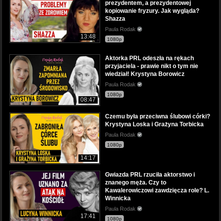
prezydentem, a prezydentowej
kopiowanie fryzury. Jak wygląda?
Shazza
Paula Rodak
13:48
1080p
Aktorka PRL odeszła na rękach
przyjaciela - prawie nikt o tym nie
wiedział! Krystyna Borowicz
Paula Rodak
1080p
08:47
Czemu była przeciwna ślubowi córki?
Krystyna Loska i Grażyna Torbicka
Paula Rodak
1080p
14:17
Gwiazda PRL rzuciła aktorstwo i
znanego męża. Czy to
Kawalerowiczowi zawdzięcza role? L.
Winnicka
Paula Rodak
17:41
1080p