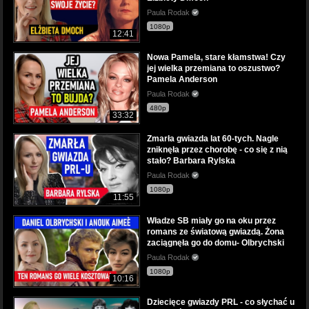
Paula Rodak
1080p
12:41
Nowa Pamela, stare kłamstwa! Czy
jej wielka przemiana to oszustwo?
Pamela Anderson
Paula Rodak
480p
33:32
Zmarła gwiazda lat 60-tych. Nagle
zniknęła przez chorobę - co się z nią
stało? Barbara Rylska
Paula Rodak
1080p
11:55
Władze SB miały go na oku przez
romans ze światową gwiazdą. Żona
zaciągnęła go do domu- Olbrychski
Paula Rodak
1080p
10:16
Dziecięce gwiazdy PRL - co słychać u