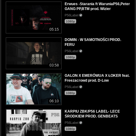
Erwues -Starania ft WaruniaP56,Peter
GANG PP,BTM prod. Wizier
P56Label
1080p
05:15
DOMIN - W SAMOTNOŚCI PROD.
FERU
P56Label
1080p
03:58
GALON X EMERÓWUA X ŁOKER feat.
Freezacrowd prod. D-Low
P56Label
1080p
06:10
KARPIU ZBK/P56 LABEL- LECE
ŚRODKIEM PROD. GENBEATS
P56Label
1080p