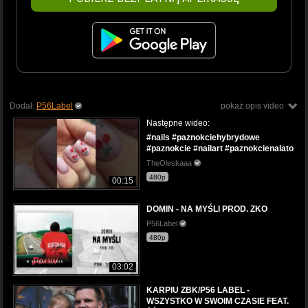
Dodał:
P56Label
pokaż opis video
Następne wideo:
#nails #paznokciehybrydowe
#paznokcie #nailart #paznokcienalato
TheOleskaaa
480p
00:15
DOMIN - NA MYŚLI PROD. ZKO
P56Label
480p
03:02
KARPIU ZBK/P56 LABEL -
WSZYSTKO W SWOIM CZASIE FEAT.