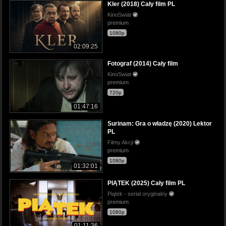
Kler (2018) Cały film PL
KinoSwiat
premium
1080p
02:09:25
Fotograf (2014) Cały film
KinoSwiat
premium
720p
01:47:16
Surinam: Gra o władzę (2020) Lektor
PL
Filmy Akcji
premium
1080p
01:32:01
PIĄTEK (2025) Cały film PL
Piątek - serial oryginalny
premium
1080p
01:11:36