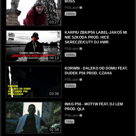
BOSS
P56Label
1080p
03:27
KARPIU ZBK/P56 LABEL-JAKOŚ MI
NIE SZKODA PROD. HICE
SKRECZE/CUTY DJ HWR
P56Label
1080p
04:13
KORWIN - DALEKO OD DOMU FEAT.
DUDEK P56 PROD. CZAHA
P56Label
1080p
03:38
INKG P56 - MOTYW FEAT. DJ LEM
PROD. QLA
P56Label
720p
02:58