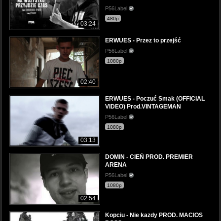
P56Label
480p
03:24
ERWUES - Przez to przejść
P56Label
1080p
02:40
ERWUES - Poczuć Smak (OFFICIAL
VIDEO) Prod.VINTAGEMAN
P56Label
1080p
03:13
DOMIN - CIEŃ PROD. PREMIER
ARENA
P56Label
1080p
02:54
Kopciu - Nie kazdy PROD. MACIOS