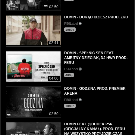
02:50
DOMIN - DOKĄD IDZIESZ PROD. ZKO
P56Label
1080p
02:41
DOMIN - SPEŁNIĆ SEN FEAT.
AMBITNY DZIECIAK, DJ HWR PROD.
FERU
P56Label
480p
04:00
DOMIN - GODZINA PROD. PREMIER
ARENA
P56Label
1080p
02:50
DOMIN FEAT. @DUDEK P56.
(OFICJALNY KANAŁ). PROD. FERU
NA WSZYSTKO PRZYJDZIE CZAS