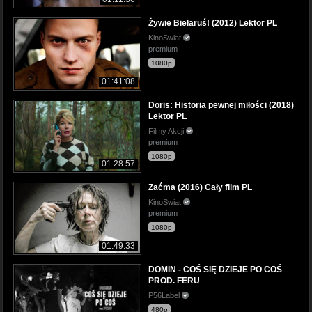
Żywie Biełaruś! (2012) Lektor PL
KinoSwiat
premium
1080p
01:41:08
Doris: Historia pewnej miłości (2018)
Lektor PL
Filmy Akcji
premium
1080p
01:28:57
Zaćma (2016) Cały film PL
KinoSwiat
premium
1080p
01:49:33
DOMIN - COŚ SIĘ DZIEJE PO COŚ
PROD. FERU
P56Label
480p