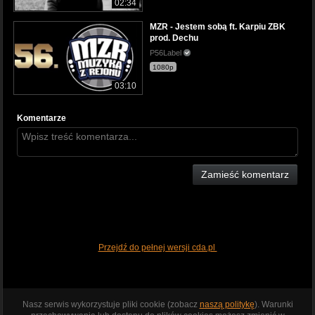
02:34
MZR - Jestem sobą ft. Karpiu ZBK
prod. Dechu
P56Label
1080p
03:10
Komentarze
Zamieść komentarz
Przejdź do pełnej wersji cda.pl
Nasz serwis wykorzystuje pliki cookie (zobacz
naszą politykę
). Warunki