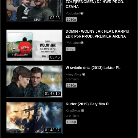
ŻÓŁF(FENOMEN) DJ HWR PROD.
CZAHA
P56Label
03:23
1080p
DOMIN - WOLNY JAK FEAT. KARPIU
ZBK P56 PROD. PREMIER ARENA
P56Label
480p
03:45
W świetle dnia (2013) Lektor PL
Filmy Akcji
premium
1080p
01:47:19
Kurier (2019) Cały film PL
KinoSwiat
premium
1080p
01:48:37