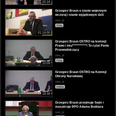
20:18
Grzegorz Braun o stanie wojennym
wczoraj i stanie wyjątkowym dziś
sioe_pl
720p
01:14:00
Grzegorz Braun OSTRO na komisji:
Prawo i sku***********! To cytat Panie
Przewodniczący
sioe_pl
720p
10:09
Grzegorz Braun OSTRO na Komisji
Obrony Narodowej
sioe_pl
1080p
18:30
Grzegorz Braun przejmuje Sejm i
masakruje RPO Adama Bodnara
sioe_pl