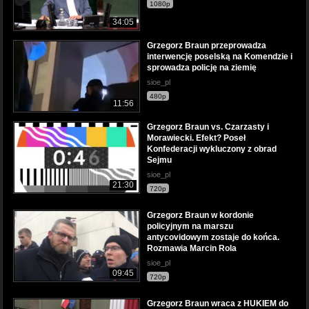
1080p
34:05
Grzegorz Braun przeprowadza
interwencję poselską na Komendzie i
sprowadza policję na ziemię
sioe_pl
480p
11:56
Grzegorz Braun vs. Czarzasty i
Morawiecki. Efekt? Poseł
Konfederacji wykluczony z obrad
Sejmu
sioe_pl
21:30
720p
Grzegorz Braun w kordonie
policyjnym na marszu
antycovidowym zostaje do końca.
Rozmawia Marcin Rola
sioe_pl
09:45
720p
Grzegorz Braun wraca z HUKIEM do