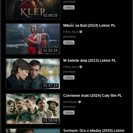
premium
1080p
02:09:25
Miłość na Bali (2024) Lektor PL
Filmy Akcji
premium
1080p
01:52:24
W świetle dnia (2013) Lektor PL
Filmy Akcji
premium
1080p
01:47:19
Czerwone maki (2024) Cały film PL
KinoSwiat
premium
1080p
01:58:09
Surinam: Gra o władzę (2020) Lektor