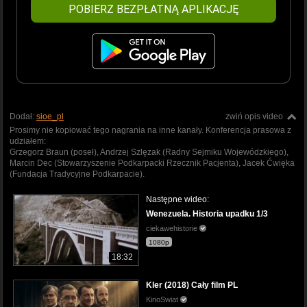
POBIERZ BEZPŁATNĄ APLIKACJĘ
Dodał:
sioe_pl
zwiń opis video
Prosimy nie kopiować tego nagrania na inne kanały. Konferencja prasowa z
udziałem:
Grzegorz Braun (poseł), Andrzej Szlęzak (Radny Sejmiku Wojewódzkiego),
Marcin Dec (Stowarzyszenie Podkarpacki Rzecznik Pacjenta), Jacek Ćwięka
(Fundacja Tradycyjne Podkarpacie).
Następne wideo:
Wenezuela. Historia upadku 1/3
ciekawehistorie
1080p
18:32
Kler (2018) Cały film PL
KinoSwiat