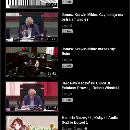
1080p
00:05
Janusz Korwin-Mikke: Czy policja ma
ostrą amunicję?
sioe_pl
1080p
02:06
Janusz Korwin-Mikke masakruje
Sejm
sioe_pl
1080p
13:42
Jarosław Kaczyński UKRADŁ
Polakom Prawicę! Robert Winnicki
sioe_pl
1080p
12:16
Historia Niezwykłej Książki. Atelie
Sophie Epizod 1
Boomer Gamer