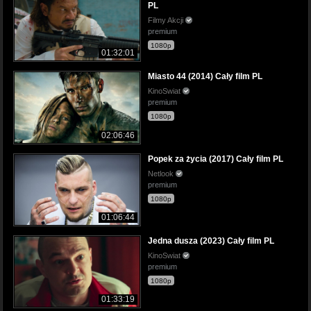
PL
Filmy Akcji
premium
1080p
01:32:01
Miasto 44 (2014) Cały film PL
KinoSwiat
premium
1080p
02:06:46
Popek za życia (2017) Cały film PL
Netlook
premium
1080p
01:06:44
Jedna dusza (2023) Cały film PL
KinoSwiat
premium
1080p
01:33:19