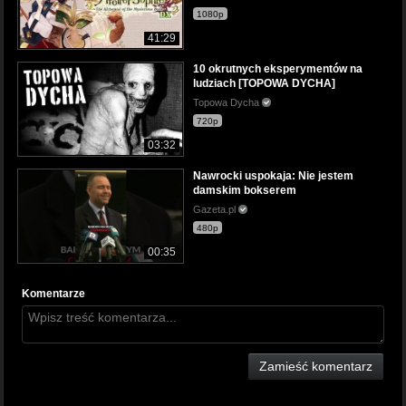
1080p
41:29
10 okrutnych eksperymentów na
ludziach [TOPOWA DYCHA]
Topowa Dycha
720p
03:32
Nawrocki uspokaja: Nie jestem
damskim bokserem
Gazeta.pl
480p
00:35
Komentarze
Zamieść komentarz