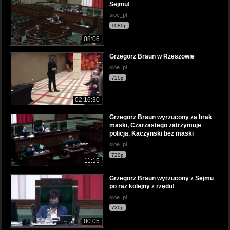
Sejmu!
sioe_pl
1080p
08:06
Grzegorz Braun w Rzeszowie
sioe_pl
720p
02:16:30
Grzegorz Braun wyrzucony za brak
maski, Czarzastego zatrzymuje
policja, Kaczynski bez maski
sioe_pl
720p
11:15
Grzegorz Braun wyrzucony z Sejmu
po raz kolejny z rzędu!
sioe_pl
720p
00:05