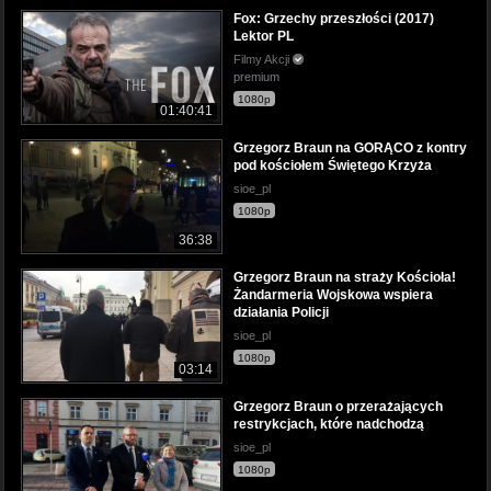
Fox: Grzechy przeszłości (2017)
Lektor PL
Filmy Akcji
premium
1080p
01:40:41
Grzegorz Braun na GORĄCO z kontry
pod kościołem Świętego Krzyża
sioe_pl
1080p
36:38
Grzegorz Braun na straży Kościoła!
Żandarmeria Wojskowa wspiera
działania Policji
sioe_pl
1080p
03:14
Grzegorz Braun o przerażających
restrykcjach, które nadchodzą
sioe_pl
1080p