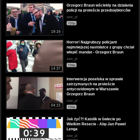
Grzegorz Braun wściekły na działania
policji na proteście przedsiębiorców
sioe_pl
720p
19:16
Horror! Najgrubszy policjant
najmniejszej nastolatce z grupy chciał
wlepić mandat - Grzegorz Braun
sioe_pl
720p
14:37
Interwencja poselska w sprawie
zatrzymanych na proteście
antycovidowym w Warszawie
Grzegorz Braun
sioe_pl
04:15
720p
Jak żyć?! Katolik w świecie po
Wielkim Resecie - Abp Jan Paweł
Lenga
sioe_pl