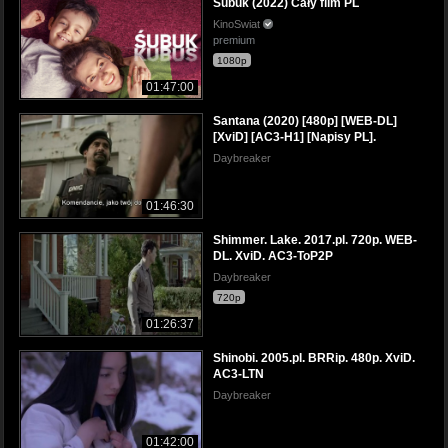
Śubuk (2022) Cały film PL
KinoSwiat
premium
1080p
01:47:00
Santana (2020) [480p] [WEB-DL]
[XviD] [AC3-H1] [Napisy PL].
Daybreaker
01:46:30
Shimmer. Lake. 2017.pl. 720p. WEB-
DL. XviD. AC3-ToP2P
Daybreaker
720p
01:26:37
Shinobi. 2005.pl. BRRip. 480p. XviD.
AC3-LTN
Daybreaker
01:42:00