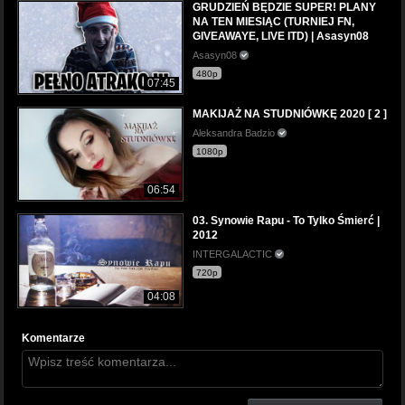
GRUDZIEŃ BĘDZIE SUPER! PLANY
NA TEN MIESIĄC (TURNIEJ FN,
GIVEAWAYE, LIVE ITD) | Asasyn08
Asasyn08
480p
07:45
MAKIJAŻ NA STUDNIÓWKĘ 2020 [ 2 ]
Aleksandra Badzio
1080p
06:54
03. Synowie Rapu - To Tylko Śmierć |
2012
INTERGALACTIC
720p
04:08
Komentarze