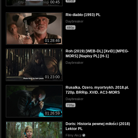
480p
00:45
Rio diablo (1993) PL
Daybreaker
480p
01:28:46
Roh (2019) [WEB-DL] [XviD] [MPEG-
MORS] [Napisy PL] [H-1]
Daybreaker
01:23:00
Rusalka. Ozero. myortvykh. 2018.pl.
720p. BRRip. XViD. AC3-MORS
Daybreaker
720p
01:26:59
Doris: Historia pewnej miłości (2018)
Lektor PL
Filmy Akcji