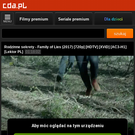
Filmy premium
Seriale premium
Dla dzieci
MENU
szukaj
Rodzinne sekrety - Family of Lies (2017) [720p] [HDTV] [XViD] [AC3-H1]
[Lektor PL]
01:18:02
Aby móc oglądać na tym urządzeniu