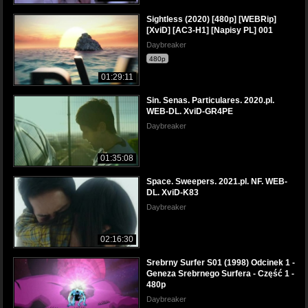
Sightless (2020) [480p] [WEBRip]
[XviD] [AC3-H1] [Napisy PL] 001
Daybreaker
480p
01:29:11
Sin. Senas. Particulares. 2020.pl.
WEB-DL. XviD-GR4PE
Daybreaker
01:35:08
Space. Sweepers. 2021.pl. NF. WEB-
DL. XviD-K83
Daybreaker
02:16:30
Srebrny Surfer S01 (1998) Odcinek 1 -
Geneza Srebrnego Surfera - Część 1 -
480p
Daybreaker