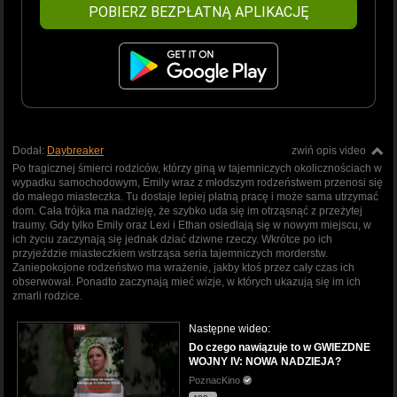
POBIERZ BEZPŁATNĄ APLIKACJĘ
Dodał:
Daybreaker
zwiń opis video
Po tragicznej śmierci rodziców, którzy giną w tajemniczych okolicznościach w
wypadku samochodowym, Emily wraz z młodszym rodzeństwem przenosi się
do małego miasteczka. Tu dostaje lepiej płatną pracę i może sama utrzymać
dom. Cała trójka ma nadzieję, że szybko uda się im otrząsnąć z przeżytej
traumy. Gdy tylko Emily oraz Lexi i Ethan osiedlają się w nowym miejscu, w
ich życiu zaczynają się jednak dziać dziwne rzeczy. Wkrótce po ich
przyjeździe miasteczkiem wstrząsa seria tajemniczych morderstw.
Zaniepokojone rodzeństwo ma wrażenie, jakby ktoś przez cały czas ich
obserwował. Ponadto zaczynają mieć wizje, w których ukazują się im ich
zmarli rodzice.
Następne wideo:
Do czego nawiązuje to w GWIEZDNE
WOJNY IV: NOWA NADZIEJA?
PoznacKino