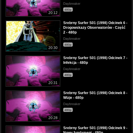
Daybreaker
480p
20:12
Srebrny Surfer S01 (1998) Odcinek 6 -
Drogowskazy Obserwatorów - Część
2 - 480p
Daybreaker
480p
20:30
Srebrny Surfer S01 (1998) Odcinek 7 -
Infekcja - 480p
Daybreaker
480p
20:31
Srebrny Surfer S01 (1998) Odcinek 8 -
Wizje - 480p
Daybreaker
480p
20:28
Srebrny Surfer S01 (1998) Odcinek 9 -
Nowy fundament - 480p