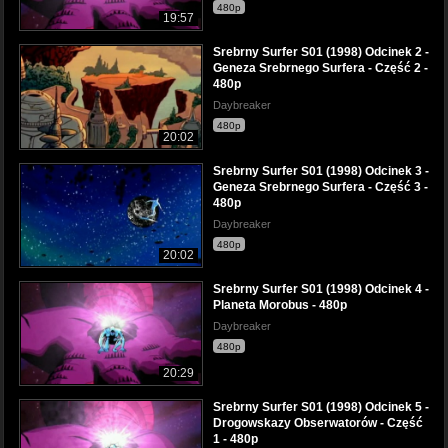
480p
19:57
Srebrny Surfer S01 (1998) Odcinek 2 -
Geneza Srebrnego Surfera - Część 2 -
480p
Daybreaker
480p
20:02
Srebrny Surfer S01 (1998) Odcinek 3 -
Geneza Srebrnego Surfera - Część 3 -
480p
Daybreaker
480p
20:02
Srebrny Surfer S01 (1998) Odcinek 4 -
Planeta Morobus - 480p
Daybreaker
480p
20:29
Srebrny Surfer S01 (1998) Odcinek 5 -
Drogowskazy Obserwatorów - Część
1 - 480p