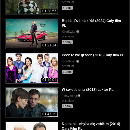
premium
1080p
01:28:57
Budda. Dzieciak '98 (2024) Cały film
PL
KinoSwiat
premium
1080p
01:21:14
Pech to nie grzech (2018) Cały film PL
KinoSwiat
premium
1080p
01:19:01
W świetle dnia (2013) Lektor PL
Filmy Akcji
premium
1080p
01:47:19
Kochanie, chyba cię zabiłem (2014)
Cały Film PL