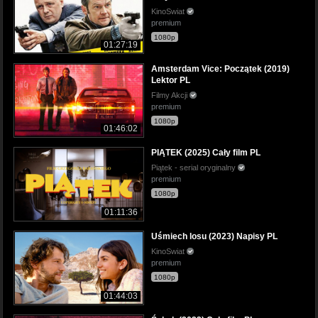
KinoSwiat
premium
1080p
01:27:19
Amsterdam Vice: Początek (2019)
Lektor PL
Filmy Akcji
premium
1080p
01:46:02
PIĄTEK (2025) Cały film PL
Piątek - serial oryginalny
premium
1080p
01:11:36
Uśmiech losu (2023) Napisy PL
KinoSwiat
premium
1080p
01:44:03