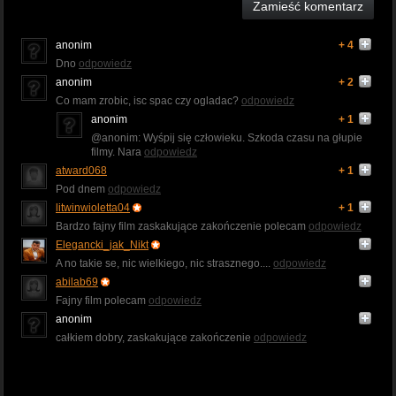
Zamieść komentarz
anonim
+ 4
Dno
odpowiedz
anonim
+ 2
Co mam zrobic, isc spac czy ogladac?
odpowiedz
anonim
+ 1
@anonim: Wyśpij się człowieku. Szkoda czasu na głupie
filmy. Nara
odpowiedz
atward068
+ 1
Pod dnem
odpowiedz
litwinwioletta04
+ 1
Bardzo fajny film zaskakujące zakończenie polecam
odpowiedz
Elegancki_jak_Nikt
A no takie se, nic wielkiego, nic strasznego....
odpowiedz
abilab69
Fajny film polecam
odpowiedz
anonim
całkiem dobry, zaskakujące zakończenie
odpowiedz