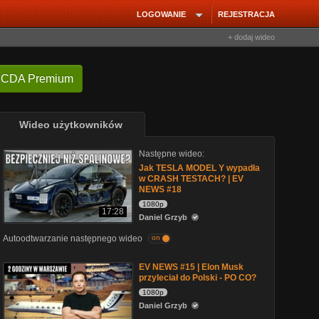
LOGOWANIE
REJESTRACJA
+ dodaj wideo
 CDA Premium
Wideo użytkowników
Następne wideo:
Jak TESLA MODEL Y wypadła
w CRASH TESTACH? | EV
NEWS #18
1080p
17:28
Daniel Grzyb
Autoodtwarzanie następnego wideo
on
EV NEWS #15 | Elon Musk
przyleciał do Polski - PO CO?
1080p
Daniel Grzyb