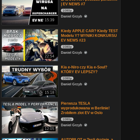
| EV NEWS #7
1080p
Daniel Grzyb
15:39
Kiedy APPLE CAR? Kiedy TEST
Modelu Y? WYNIKI KONKURSU
EV NEWS #23
1080p
Daniel Grzyb
22:54
Kia e-Niro czy Kia e-Soul?
KTÓRY EV LEPSZY?
1080p
Daniel Grzyb
15:18
Pierwsza TESLA
wyprodukowana w Berlinie!
Zrobiłem zlot EV w Oslo
1080p
Daniel Grzyb
12:05
AUTOPILOT w Tesli drożeje, a