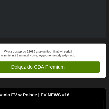
0-mile-ev-pre-orders/
-charging-technology/
ny-first-passenger-station-las-vegas-
ic-trafia-do-policji-w-srodmiesciu-i-na-
ty-na-niektorych-stacjach-ladowania-143-
Włącz dostęp do 22689 znakomitych filmów i seriali
w mniej niż 2 minuty! Nowe, wygodne metody aktywacji.
4807239021
Dołącz do CDA Premium
ed-production/
s-announces-nextgeneration-esprinter/
ania EV w Polsce | EV NEWS #16