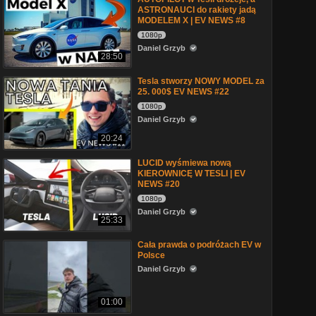
ASTRONAUCI do rakiety jadą
MODELEM X | EV NEWS #8
1080p
Daniel Grzyb
28:50
Tesla stworzy NOWY MODEL za
25. 000$ EV NEWS #22
1080p
Daniel Grzyb
20:24
LUCID wyśmiewa nową
KIEROWNICĘ W TESLI | EV
NEWS #20
1080p
Daniel Grzyb
25:33
Cała prawda o podróżach EV w
Polsce
Daniel Grzyb
01:00