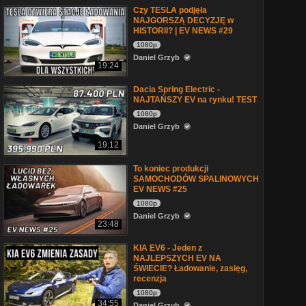
Czy TESLA podjęła
NAJGORSZĄ DECYZJĘ w
HISTORII? | EV NEWS #29
1080p
Daniel Grzyb
19:24
Dacia Spring Electric -
NAJTAŃSZY EV na rynku! TEST
1080p
Daniel Grzyb
19:12
To koniec produkcji
SAMOCHODÓW SPALINOWYCH
EV NEWS #25
1080p
Daniel Grzyb
23:48
KIA EV6 - Jeden z
NAJLEPSZYCH EV NA
ŚWIECIE? Ładowanie, zasięg,
recenzja
1080p
34:55
Daniel Grzyb