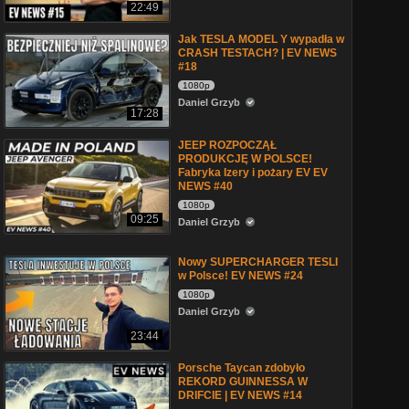
22:49
Jak TESLA MODEL Y wypadła w
CRASH TESTACH? | EV NEWS
#18
1080p
Daniel Grzyb
17:28
JEEP ROZPOCZĄŁ
PRODUKCJĘ W POLSCE!
Fabryka Izery i pożary EV EV
NEWS #40
1080p
09:25
Daniel Grzyb
Nowy SUPERCHARGER TESLI
w Polsce! EV NEWS #24
1080p
Daniel Grzyb
23:44
Porsche Taycan zdobyło
REKORD GUINNESSA W
DRIFCIE | EV NEWS #14