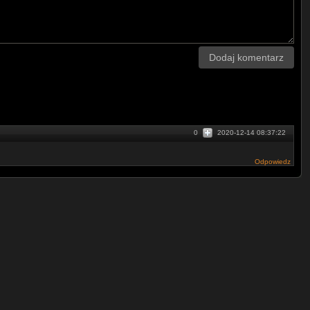
Dodaj komentarz
ie pytania lub oferty współpracy proszę
peration, any questions or offers of
0
2020-12-14 08:37:22
Odpowiedz