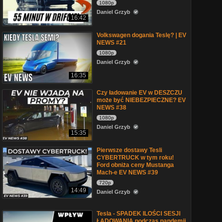
1080p
Daniel Grzyb
16:42
Volkswagen dogania Teslę? | EV
NEWS #21
1080p
Daniel Grzyb
16:35
Czy ładowanie EV w DESZCZU
może być NIEBEZPIECZNE? EV
NEWS #38
1080p
Daniel Grzyb
15:35
Pierwsze dostawy Tesli
CYBERTRUCK w tym roku!
Ford obniża ceny Mustanga
Mach-e EV NEWS #39
720p
14:49
Daniel Grzyb
Tesla - SPADEK ILOŚCI SESJI
ŁADOWANIA podczas pandemii