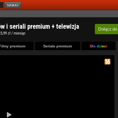
ów i seriali premium + telewizja
Dołącz
do
3,99 zł / miesiąc
Filmy premium
Seriale premium
Dla dzieci