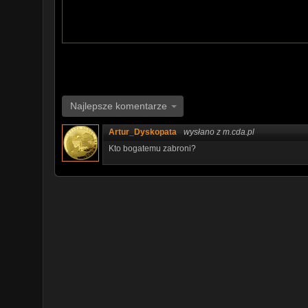
Mój Instagram:
https://www.instagram.com/danielgrzyb_official/
Gdzie kupić Tesle?
TesladlaCiebie.pl
Jeśli jesteś zainteresowany współpracą ze mną, wszelk
kierować na podany e-mail / If you are interested in coo
cooperation, please contact the specified e-mail:
Najlepsze komentarze
kontakt@danielgrzyb.pl
Artur_Dyskopata
wysłano z m.cda.pl
#evnews #tesla #danielgrzyb
Kto bogatemu zabroni?