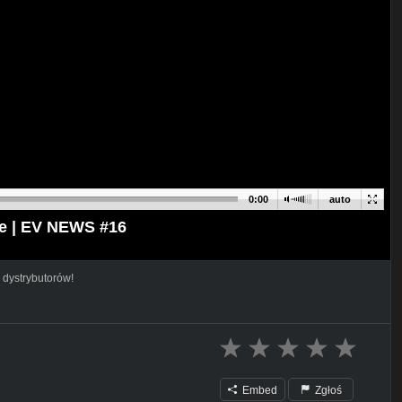
0:00
auto
e | EV NEWS #16
 dystrybutorów!
Embed
Zgłoś