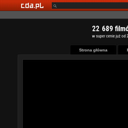
2
2
6
8
9
film
w super cenie już od 2
Strona główna