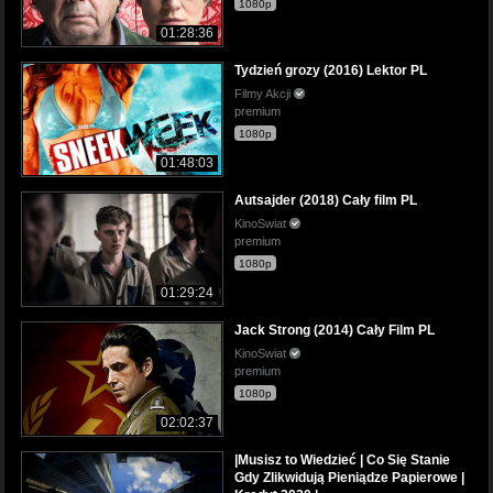
1080p
01:28:36
Tydzień grozy (2016) Lektor PL
Filmy Akcji
premium
1080p
01:48:03
Autsajder (2018) Cały film PL
KinoSwiat
premium
1080p
01:29:24
Jack Strong (2014) Cały Film PL
KinoSwiat
premium
1080p
02:02:37
|Musisz to Wiedzieć | Co Się Stanie
Gdy Zlikwidują Pieniądze Papierowe |