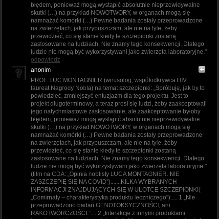
błędem, ponieważ mogą wystąpić absolutnie nieprzewidywalne
skutki (…) na przykład NOWOTWORY, w organach mogą się
namnażać komórki (…) Pewne badania zostały przeprowadzone
na zwierzętach, jak przypuszczam, ale nie na tyle, żeby
przewidzieć, co się stanie kiedy te szczepionki zostaną
zastosowane na ludziach. Nie znamy tego konsekwencji. Dlatego
ludzie nie mogą być wykorzystywani jako zwierzęta laboratoryjne.”
odpowiedz
anonim
PROF. LUC MONTAGNIER (wirusolog, współodkrywca HIV,
laureat Nagrody Nobla) na temat szczepionki: „Spróbuję, jak by to
powiedzieć, zmniejszyć entuzjazm dla tego projektu. Jest to
projekt długoterminowy, a teraz prosi się ludzi, żeby zaakceptowali
jego natychmiastowe zastosowanie, ale zaakceptowanie byłoby
błędem, ponieważ mogą wystąpić absolutnie nieprzewidywalne
skutki (…) na przykład NOWOTWORY, w organach mogą się
namnażać komórki (…) Pewne badania zostały przeprowadzone
na zwierzętach, jak przypuszczam, ale nie na tyle, żeby
przewidzieć, co się stanie kiedy te szczepionki zostaną
zastosowane na ludziach. Nie znamy tego konsekwencji. Dlatego
ludzie nie mogą być wykorzystywani jako zwierzęta laboratoryjne.”
(film na CDA: „Opinia noblisty LUCA MONTAGNIER. NIE
ZASZCZEPIĘ SIĘ NA COVID”).......KILKA WYBRANYCH
INFORMACJI ZNAJDUJĄCYCH SIĘ W ULOTCE SZCZEPIONKI(
„Comirnaty – charakterystyka produktu leczniczego”):.... 1.„Nie
przeprowadzono badań GENOTOKSYCZNOŚCI, ani
RAKOTWÓRCZOŚCI.”.....2.„Interakcje z innymi produktami