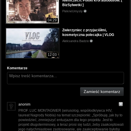
Niemczech. Polski król autobusów. [
BizSylwetki ]
PiekneUmysly
04:29
Zwierzyniec z przyjaciółmi,
kosmetyczna polecajka | VLOG
Aleksandra Badzio
12:03
Komentarze
Zamieść komentarz
anonim
PROF. LUC MONTAGNIER (wirusolog, współodkrywca HIV,
laureat Nagrody Nobla) na temat szczepionki: „Spróbuję, jak by to
powiedzieć, zmniejszyć entuzjazm dla tego projektu. Jest to
projekt długoterminowy, a teraz prosi się ludzi, żeby zaakceptowali
jego natychmiastowe zastosowanie, ale zaakceptowanie byłoby