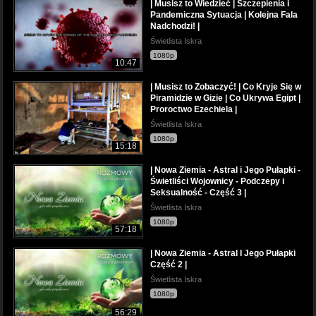
| Musisz to Wiedzieć | Szczepienia i
Pandemiczna Sytuacja | Kolejna Fala
Nadchodzi! |
Świetlista Iskra
1080p
10:47
| Musisz to Zobaczyć! | Co Kryje Się w
Piramidzie w Gizie | Co Ukrywa Egipt |
Proroctwo Ezechiela |
Świetlista Iskra
1080p
15:18
| Nowa Ziemia - Astral i Jego Pułapki -
Świetliści Wojownicy - Podczepy i
Seksualność - Część 3 |
Świetlista Iskra
1080p
57:18
| Nowa Ziemia - Astral I Jego Pułapki
Część 2 |
Świetlista Iskra
1080p
56:29