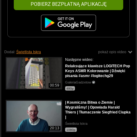
POBIERZ BEZPŁATNĄ APLIKACJĘ
Dodał:
Świetlista Iskra
pokaż opis video
Następne wideo:
Relaksujące klawisze LOGITECH Pop
Keys ASMR Kolorowanie | Dźwięki
pisania #asmr #logitechg29
GaleriaGadzetow
00:59
480p
| Kosmiczna Bitwa o Ziemie |
Wygraliśmy! | Opowiada Harald
Thiers | Tłumaczenie Siegfried Ciupka
|
Świetlista Iskra
20:13
1080p