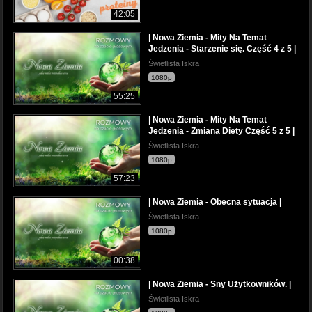
42:05
| Nowa Ziemia - Mity Na Temat
Jedzenia - Starzenie się. Część 4 z 5 |
Świetlista Iskra
1080p
55:25
| Nowa Ziemia - Mity Na Temat
Jedzenia - Zmiana Diety Część 5 z 5 |
Świetlista Iskra
1080p
57:23
| Nowa Ziemia - Obecna sytuacja |
Świetlista Iskra
1080p
00:38
| Nowa Ziemia - Sny Użytkowników. |
Świetlista Iskra