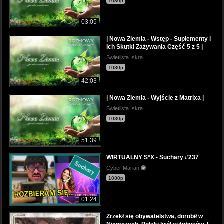
1080p
03:05
| Nowa Ziemia - Wstęp - Suplementy i
Ich Skutki Zażywania Część 5 z 5 |
Świetlista Iskra
1080p
42:03
| Nowa Ziemia - Wyjście z Matrixa |
Świetlista Iskra
1080p
51:39
WIRTUALNY S*X - Suchary #237
Cyber Marian
1080p
01:24
Zrzekł się obywatelstwa, dorobił w