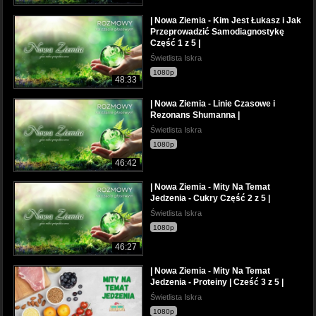
| Nowa Ziemia - Kim Jest Łukasz i Jak
Przeprowadzić Samodiagnostykę
Część 1 z 5 |
Świetlista Iskra
1080p
48:33
| Nowa Ziemia - Linie Czasowe i
Rezonans Shumanna |
Świetlista Iskra
1080p
46:42
| Nowa Ziemia - Mity Na Temat
Jedzenia - Cukry Część 2 z 5 |
Świetlista Iskra
1080p
46:27
| Nowa Ziemia - Mity Na Temat
Jedzenia - Proteiny | Cześć 3 z 5 |
Świetlista Iskra
1080p