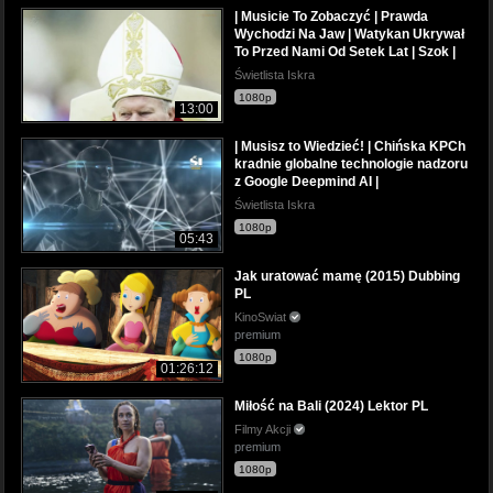
| Musicie To Zobaczyć | Prawda
Wychodzi Na Jaw | Watykan Ukrywał
To Przed Nami Od Setek Lat | Szok |
Świetlista Iskra
1080p
13:00
| Musisz to Wiedzieć! | Chińska KPCh
kradnie globalne technologie nadzoru
z Google Deepmind AI |
Świetlista Iskra
1080p
05:43
Jak uratować mamę (2015) Dubbing
PL
KinoSwiat
premium
1080p
01:26:12
Miłość na Bali (2024) Lektor PL
Filmy Akcji
premium
1080p