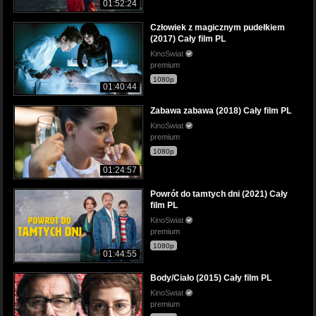
01:52:24
Człowiek z magicznym pudełkiem
(2017) Cały film PL
KinoSwiat
premium
1080p
01:40:44
Zabawa zabawa (2018) Cały film PL
KinoSwiat
premium
1080p
01:24:57
Powrót do tamtych dni (2021) Cały
film PL
KinoSwiat
premium
1080p
01:44:55
Body/Ciało (2015) Cały film PL
KinoSwiat
premium