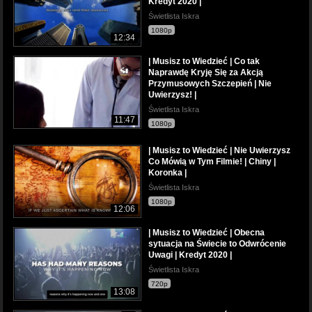
Kredyt 2020 |
Świetlista Iskra
1080p
12:34
| Musisz to Wiedzieć | Co tak
Naprawdę Kryję Się za Akcją
Przymusowych Szczepień | Nie
Uwierzysz! |
Świetlista Iskra
11:47
1080p
| Musisz to Wiedzieć | Nie Uwierzysz
Co Mówią w Tym Filmie! | Chiny |
Koronka |
Świetlista Iskra
1080p
12:06
| Musisz to Wiedzieć | Obecna
sytuacja na Świecie to Odwrócenie
Uwagi | Kredyt 2020 |
Świetlista Iskra
720p
13:08