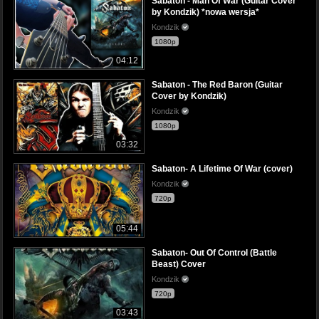
Sabaton - Man Of War (Guitar Cover
by Kondzik) *nowa wersja*
Kondzik
1080p
04:12
Sabaton - The Red Baron (Guitar
Cover by Kondzik)
Kondzik
1080p
03:32
Sabaton- A Lifetime Of War (cover)
Kondzik
720p
05:44
Sabaton- Out Of Control (Battle
Beast) Cover
Kondzik
720p
03:43