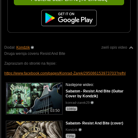
Dodał:
Kondzik
zwiń opis video
Druga wersja coveru Resist And Bite
Zapraszam do stronki na fejsie:
https://www.facebook.com/pages/Konrad-Zarek/295086153973703?refhl
Następne wideo:
Sabaton - Resist And Bite (Guitar
Cover by Kondzik)
konrad-zarek29
1080p
03:50
Sabaton- Resist And Bite (cover)
Kondzik
720p