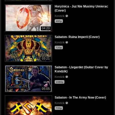
Horytnica - Juz Nie Musimy Umierac
(Cover)
Kondzik
480p
04:20
Sabaton- Ruina Imperii (Cover)
Kondzik
720p
03:21
Sabaton - Livgardet (Guitar Cover by
Kondzik)
Kondzik
1080p
05:05
Sabaton - In The Army Now (Cover)
Kondzik
720p