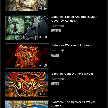
03:26
Sabaton - Resist And Bite (Guitar
Cover by Kondzik)
Kondzik
1080p
03:50
Sabaton - Wehrmacht (cover)
Kondzik
720p
04:15
Sabaton- Coat Of Arms (Cover)
Kondzik
720p
03:34
Sabaton - The Caroleans Prayer
(Cover)