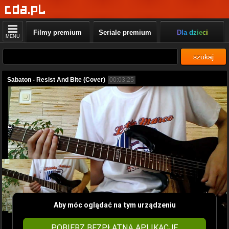
Filmy premium
Seriale premium
Dla dzieci
MENU
szukaj
Sabaton - Resist And Bite (Cover)
00:03:25
Aby móc oglądać na tym urządzeniu
POBIERZ BEZPŁATNĄ APLIKACJĘ