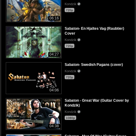
Kondzik
720p
06:16
Sabaton- En Hjaltes Vag (Raubtier)
Cover
Kondzik
720p
04:27
Sabaton- Swedish Pagans (cover)
Kondzik
720p
04:06
Sabaton - Great War (Guitar Cover by
Kondzik)
Kondzik
1080p
04:38