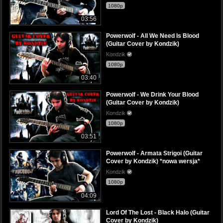
1080p
03:56
Powerwolf - All We Need Is Blood
(Guitar Cover by Kondzik)
Kondzik
1080p
03:40
Powerwolf - We Drink Your Blood
(Guitar Cover by Kondzik)
Kondzik
1080p
03:51
Powerwolf - Armata Strigoi (Guitar
Cover by Kondzik) *nowa wersja*
Kondzik
1080p
04:09
Lord Of The Lost - Black Halo (Guitar
Cover by Kondzik)