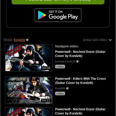
Dodał:
Kondzik
pokaż opis video
Następne wideo:
Powerwolf - Nochnoi Dozor (Guitar
Cover by Kondzik)
konrad-zarek29
1080p
04:08
Powerwolf - Killers With The Cross
(Guitar Cover by Kondzik)
Kondzik
1080p
04:21
Powerwolf - Nochnoi Dozor (Guitar
Cover by Kondzik)