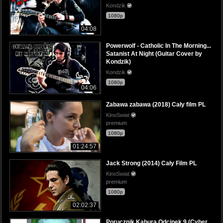
Kondzik
1080p
04:08
Powerwolf - Catholic In The Morning...
Satanist At Night (Guitar Cover by
Kondzik)
Kondzik
1080p
04:06
Zabawa zabawa (2018) Cały film PL
KinoSwiat
premium
1080p
01:24:57
Jack Strong (2014) Cały Film PL
KinoSwiat
premium
1080p
02:02:37
Porucznik Kabura Odcinek 9 (Cyber