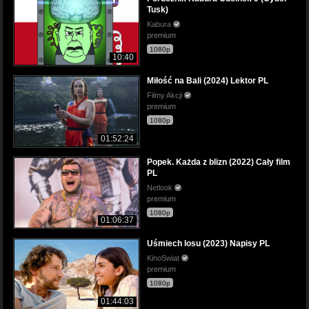
Tusk)
Kabura
premium
1080p
10:40
Miłość na Bali (2024) Lektor PL
Filmy Akcji
premium
1080p
01:52:24
Popek. Każda z blizn (2022) Cały film
PL
Netlook
premium
1080p
01:06:37
Uśmiech losu (2023) Napisy PL
KinoSwiat
premium
1080p
01:44:03