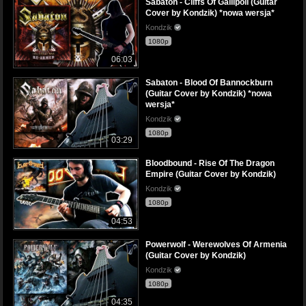
Sabaton - Cliffs Of Gallipoli (Guitar
Cover by Kondzik) *nowa wersja*
Kondzik
1080p
06:03
Sabaton - Blood Of Bannockburn
(Guitar Cover by Kondzik) *nowa
wersja*
Kondzik
1080p
03:29
Bloodbound - Rise Of The Dragon
Empire (Guitar Cover by Kondzik)
Kondzik
1080p
04:53
Powerwolf - Werewolves Of Armenia
(Guitar Cover by Kondzik)
Kondzik
1080p
04:35