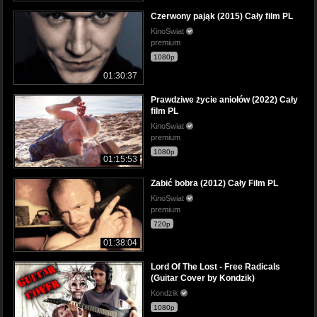
Czerwony pająk (2015) Cały film PL
KinoSwiat
premium
1080p
01:30:37
Prawdziwe życie aniołów (2022) Cały
film PL
KinoSwiat
premium
1080p
01:15:53
Zabić bobra (2012) Cały Film PL
KinoSwiat
premium
720p
01:38:04
Lord Of The Lost - Free Radicals
(Guitar Cover by Kondzik)
Kondzik
1080p