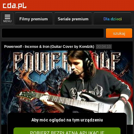
Filmy premium
Seriale premium
Dla dzieci
MENU
szukaj
Powerwolf - Incense & Iron (Guitar Cover by Kondzik)
00:04:10
Aby móc oglądać na tym urządzeniu
POBIERZ BEZPŁATNĄ APLIKACJĘ