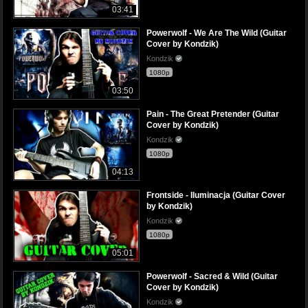
03:41
Powerwolf - We Are The Wild (Guitar
Cover by Kondzik)
Kondzik
1080p
03:50
Pain - The Great Pretender (Guitar
Cover by Kondzik)
Kondzik
1080p
04:13
Frontside - Iluminacja (Guitar Cover
by Kondzik)
Kondzik
1080p
05:01
Powerwolf - Sacred & Wild (Guitar
Cover by Kondzik)
Kondzik