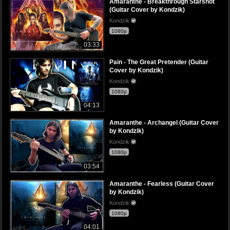
Amaranthe - Breakthrough Starshot
(Guitar Cover by Kondzik)
Kondzik
1080p
03:33
Pain - The Great Pretender (Guitar
Cover by Kondzik)
Kondzik
1080p
04:13
Amaranthe - Archangel (Guitar Cover
by Kondzik)
Kondzik
1080p
03:54
Amaranthe - Fearless (Guitar Cover
by Kondzik)
Kondzik
1080p
04:01