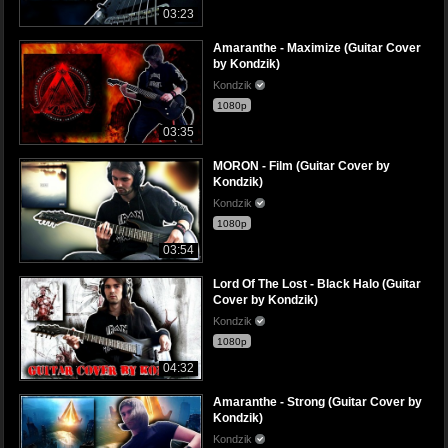
03:23
Amaranthe - Maximize (Guitar Cover
by Kondzik)
Kondzik
1080p
03:35
MORON - Film (Guitar Cover by
Kondzik)
Kondzik
1080p
03:54
Lord Of The Lost - Black Halo (Guitar
Cover by Kondzik)
Kondzik
1080p
04:32
Amaranthe - Strong (Guitar Cover by
Kondzik)
Kondzik