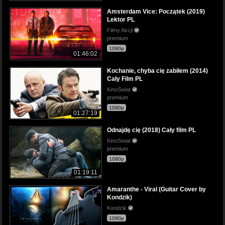
Amsterdam Vice: Początek (2019)
Lektor PL
Filmy Akcji
premium
1080p
01:46:02
Kochanie, chyba cię zabiłem (2014)
Cały Film PL
KinoSwiat
premium
1080p
01:27:19
Odnajdę cię (2018) Cały film PL
KinoSwiat
premium
1080p
01:19:11
Amaranthe - Viral (Guitar Cover by
Kondzik)
Kondzik
1080p