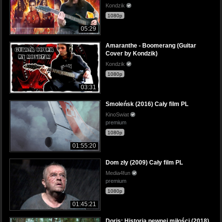
Kondzik
1080p
05:29
Amaranthe - Boomerang (Guitar
Cover by Kondzik)
Kondzik
1080p
03:31
Smoleńsk (2016) Cały film PL
KinoSwiat
premium
1080p
01:55:20
Dom zły (2009) Cały film PL
Media4fun
premium
1080p
01:45:21
Doris: Historia pewnej miłości (2018)