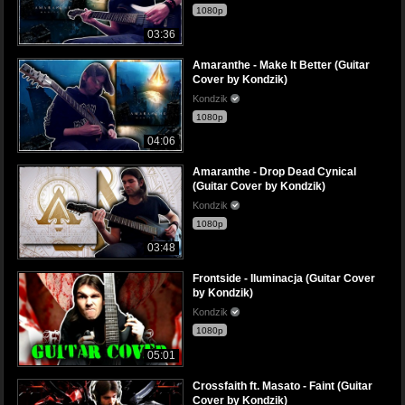
1080p
03:36
Amaranthe - Make It Better (Guitar
Cover by Kondzik)
Kondzik
1080p
04:06
Amaranthe - Drop Dead Cynical
(Guitar Cover by Kondzik)
Kondzik
1080p
03:48
Frontside - Iluminacja (Guitar Cover
by Kondzik)
Kondzik
1080p
05:01
Crossfaith ft. Masato - Faint (Guitar
Cover by Kondzik)