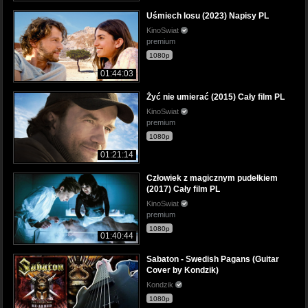
Uśmiech losu (2023) Napisy PL
KinoSwiat
premium
1080p
01:44:03
Żyć nie umierać (2015) Cały film PL
KinoSwiat
premium
1080p
01:21:14
Człowiek z magicznym pudełkiem
(2017) Cały film PL
KinoSwiat
premium
1080p
01:40:44
Sabaton - Swedish Pagans (Guitar
Cover by Kondzik)
Kondzik
1080p