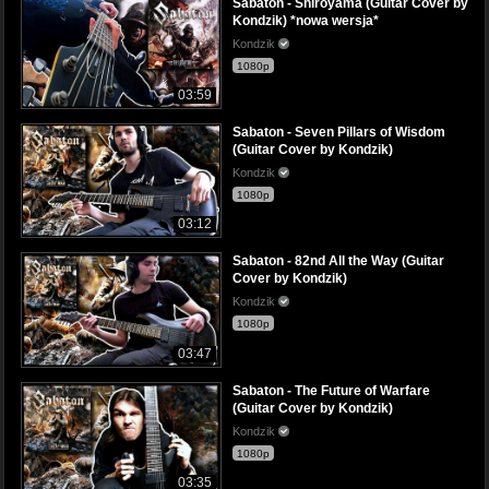
Sabaton - Shiroyama (Guitar Cover by
Kondzik) *nowa wersja*
Kondzik
1080p
03:59
Sabaton - Seven Pillars of Wisdom
(Guitar Cover by Kondzik)
Kondzik
1080p
03:12
Sabaton - 82nd All the Way (Guitar
Cover by Kondzik)
Kondzik
1080p
03:47
Sabaton - The Future of Warfare
(Guitar Cover by Kondzik)
Kondzik
1080p
03:35