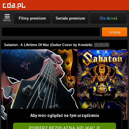
Filmy premium
Seriale premium
Dla dzieci
MENU
szukaj
Sabaton - A Lifetime Of War (Guitar Cover by Kondzik)
00:06:08
Aby móc oglądać na tym urządzeniu
POBIERZ BEZPŁATNĄ APLIKACJĘ