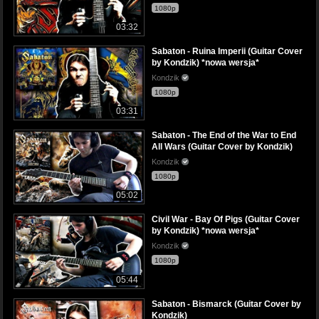
1080p
03:32
Sabaton - Ruina Imperii (Guitar Cover
by Kondzik) *nowa wersja*
Kondzik
1080p
03:31
Sabaton - The End of the War to End
All Wars (Guitar Cover by Kondzik)
Kondzik
1080p
05:02
Civil War - Bay Of Pigs (Guitar Cover
by Kondzik) *nowa wersja*
Kondzik
1080p
05:44
Sabaton - Bismarck (Guitar Cover by
Kondzik)