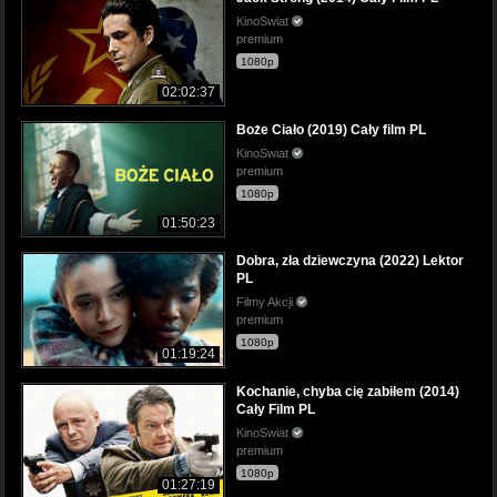
KinoSwiat
premium
1080p
02:02:37
Boże Ciało (2019) Cały film PL
KinoSwiat
premium
1080p
01:50:23
Dobra, zła dziewczyna (2022) Lektor
PL
Filmy Akcji
premium
1080p
01:19:24
Kochanie, chyba cię zabiłem (2014)
Cały Film PL
KinoSwiat
premium
1080p
01:27:19