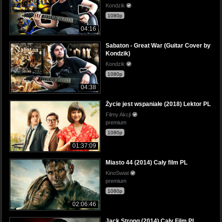
Kondzik
1080p
04:16
Sabaton - Great War (Guitar Cover by
Kondzik)
Kondzik
1080p
04:38
Życie jest wspaniałe (2018) Lektor PL
Filmy Akcji
premium
1080p
01:37:09
Miasto 44 (2014) Cały film PL
KinoSwiat
premium
1080p
02:06:46
Jack Strong (2014) Cały Film PL