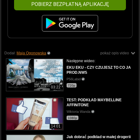
POBIERZ BEZPŁATNĄ APLIKACJĘ
Dodał:
Maja Ogonowska
pokaż opis video
Następne wideo:
EKU EKU - CZY CZUJESZ TO CO JA
PROD.NWS
P56Label
720p
03:22
TEST: PODKŁAD MAYBELLINE
AFFINITONE
Wiktoria Wanda
1080p
14:01
Jak dobrać podkład w małej drogerii