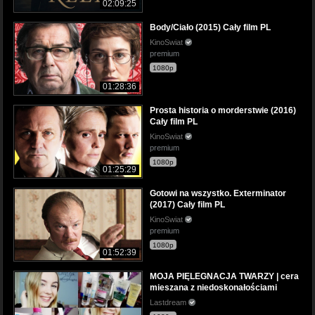
02:09:25
Body/Ciało (2015) Cały film PL
KinoSwiat
premium
1080p
01:28:36
Prosta historia o morderstwie (2016)
Cały film PL
KinoSwiat
premium
1080p
01:25:29
Gotowi na wszystko. Exterminator
(2017) Cały film PL
KinoSwiat
premium
1080p
01:52:39
MOJA PIĘLEGNACJA TWARZY | cera
mieszana z niedoskonałościami
Lastdream