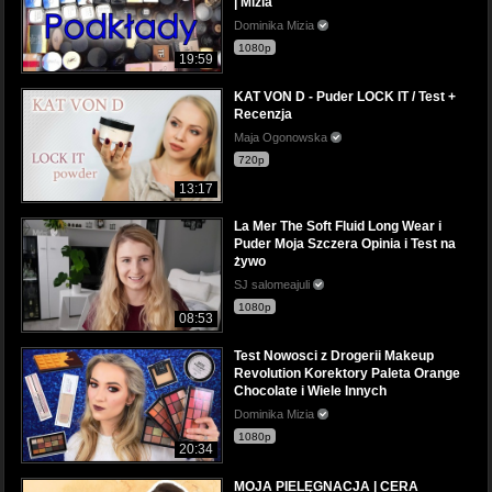
| Mizia
Dominika Mizia
1080p
19:59
KAT VON D - Puder LOCK IT / Test +
Recenzja
Maja Ogonowska
720p
13:17
La Mer The Soft Fluid Long Wear i
Puder Moja Szczera Opinia i Test na
żywo
SJ salomeajuli
1080p
08:53
Test Nowosci z Drogerii Makeup
Revolution Korektory Paleta Orange
Chocolate i Wiele Innych
Dominika Mizia
1080p
20:34
MOJA PIELĘGNACJA | CERA