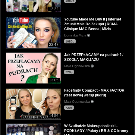
1080p
13:32
Youtube Made Me Buy It | Internet
Zmusił Mnie Do Zakupu | RCMA
Clinique MAC Becca | Mizia
Dominika Mizia
1080p
22:47
Jak PRZEPŁACAMY na pudrach? /
SZKOŁA MAKIJAŻU
Maja Ogonowska
720p
13:05
Facefinity Compact - MAX FACTOR
(test nowej wersji pudru)
Maja Ogonowska
720p
14:56
W Szufladzie Makeupoholiczki -
PODKŁADY / Palety / BB & CC kremy