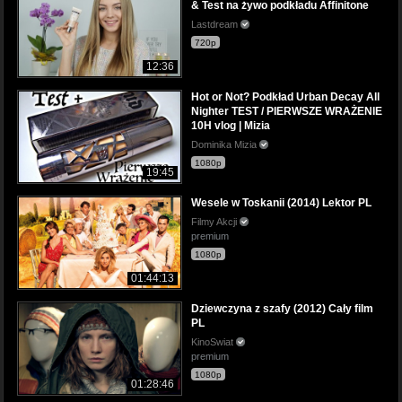
& Test na żywo podkładu Affinitone
Lastdream
720p
12:36
Hot or Not? Podkład Urban Decay All
Nighter TEST / PIERWSZE WRAŻENIE
10H vlog | Mizia
Dominika Mizia
1080p
19:45
Wesele w Toskanii (2014) Lektor PL
Filmy Akcji
premium
1080p
01:44:13
Dziewczyna z szafy (2012) Cały film
PL
KinoSwiat
premium
1080p
01:28:46