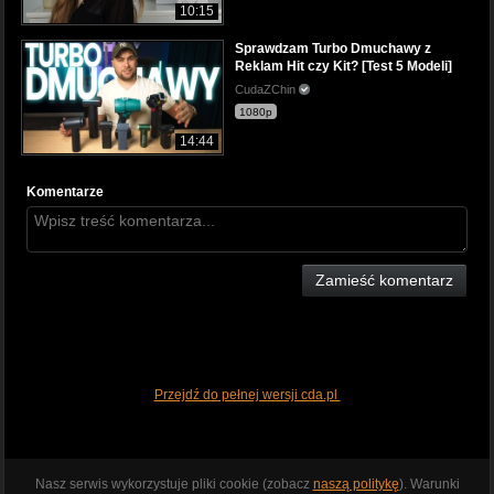
10:15
Sprawdzam Turbo Dmuchawy z
Reklam Hit czy Kit? [Test 5 Modeli]
CudaZChin
1080p
14:44
Komentarze
Zamieść komentarz
Przejdź do pełnej wersji cda.pl
Nasz serwis wykorzystuje pliki cookie (zobacz
naszą politykę
). Warunki