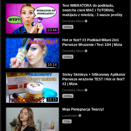
Test WIBRATORA do podkładu,
swatche cieni MAC i TUTORIAL
makijażu z miedzią - 3 wasze prośby
Dominika Mizia
1080p
23:44
Hot or Not? #3 Podkład Milani 2in1
Pierwsze Wrażenie / Test 10H | Mizia
Dominika Mizia
1080p
16:14
Sisley Skinleya + Silikonowy Aplikator
Pierwsze wrażenie TEST / Hot or Not?
#2 | Mizia
Dominika Mizia
1080p
16:15
Moja Pielęgnacja Twarzy!
Lastdream
720p