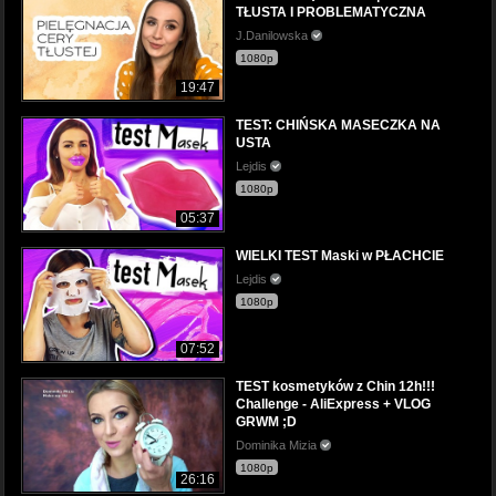
TŁUSTA I PROBLEMATYCZNA
J.Danilowska
1080p
19:47
TEST: CHIŃSKA MASECZKA NA
USTA
Lejdis
1080p
05:37
WIELKI TEST Maski w PŁACHCIE
Lejdis
1080p
07:52
TEST kosmetyków z Chin 12h!!!
Challenge - AliExpress + VLOG
GRWM ;D
Dominika Mizia
1080p
26:16