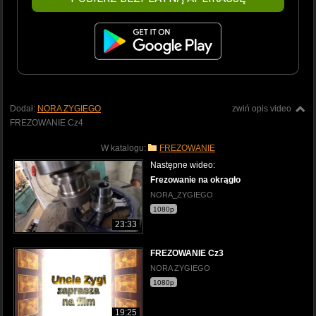
Dodał:
NORA ZYGIEGO
zwiń opis video
FREZOWANIE Cz4
W katalogu:
FREZOWANIE
Następne wideo:
Frezowanie na okrągło
NORA_ZYGIEGO
1080p
23:33
FREZOWANIE Cz3
NORA ZYGIEGO
1080p
19:25