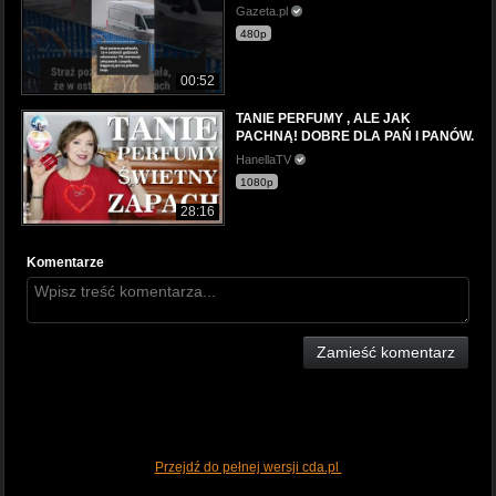
Gazeta.pl
480p
00:52
TANIE PERFUMY , ALE JAK
PACHNĄ! DOBRE DLA PAŃ I PANÓW.
HanellaTV
1080p
28:16
Komentarze
Zamieść komentarz
Przejdź do pełnej wersji cda.pl