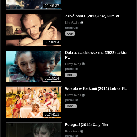
01:48:37
Zabić bobra (2012) Cały Film PL
KinoSwiat
premium
720p
01:38:04
Dobra, zła dziewczyna (2022) Lektor
PL
Filmy Akcji
premium
1080p
01:19:24
Wesele w Toskanii (2014) Lektor PL
Filmy Akcji
premium
1080p
01:44:13
Fotograf (2014) Cały film
KinoSwiat
premium