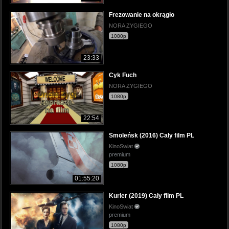
Frezowanie na okrągło
NORA ZYGIEGO
1080p
23:33
Cyk Fuch
NORA ZYGIEGO
1080p
22:54
Smoleńsk (2016) Cały film PL
KinoSwiat
premium
1080p
01:55:20
Kurier (2019) Cały film PL
KinoSwiat
premium
1080p