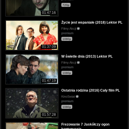
720p
01:47:16
Życie jest wspaniałe (2018) Lektor PL
Filmy Akcji
premium
1080p
01:37:09
W świetle dnia (2013) Lektor PL
Filmy Akcji
premium
1080p
01:47:19
Ostatnia rodzina (2016) Cały film PL
KinoSwiat
premium
1080p
01:57:28
Frezowanie 7 Jaskółczy ogon