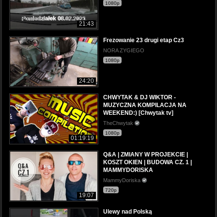
1080p
21:43
Frezowanie 23 drugi etap Cz3
NORA ZYGIEGO
1080p
24:20
CHWYTAK & DJ WIKTOR -
MUZYCZNA KOMPILACJA NA
WEEKEND:) [Chwytak tv]
TheChwytak
1080p
01:19:19
Q&A | ZMIANY W PROJEKCIE |
KOSZT OKIEN | BUDOWA CZ. 1 |
MAMMYDORISKA
MammyDoriska
720p
19:07
Ulewy nad Polską