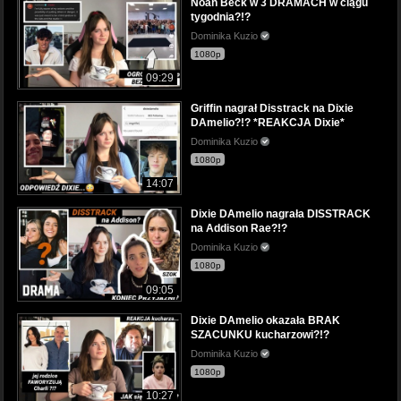
Noah Beck w 3 DRAMACH w ciągu
tygodnia?!?
Dominika Kuzio
1080p
09:29
Griffin nagrał Disstrack na Dixie
DAmelio?!? *REAKCJA Dixie*
Dominika Kuzio
1080p
14:07
Dixie DAmelio nagrała DISSTRACK
na Addison Rae?!?
Dominika Kuzio
1080p
09:05
Dixie DAmelio okazała BRAK
SZACUNKU kucharzowi?!?
Dominika Kuzio
1080p
10:27