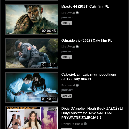
Miasto 44 (2014) Cały film PL
KinoSwiat
premium
1080p
02:06:46
Odnajdę cię (2018) Cały film PL
KinoSwiat
premium
1080p
01:19:11
Człowiek z magicznym pudełkiem
(2017) Cały film PL
KinoSwiat
premium
1080p
01:40:44
Dixie DAmelio i Noah Beck ZAŁOŻYLI
OnlyFans?!? WSTAWIAJĄ TAM
PRYWATNE ZDJĘCIA?!?
Dominika Kuzio