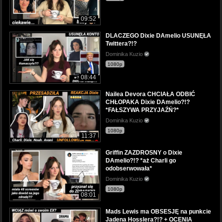
09:52
DLACZEGO Dixie DAmelio USUNĘŁA
Twittera?!?
Dominika Kuzio
1080p
08:44
Nailea Devora CHCIAŁA ODBIĆ
CHŁOPAKA Dixie DAmelio?!?
*FAŁSZYWA PRZYJAŹŃ?*
Dominika Kuzio
1080p
11:37
Griffin ZAZDROSNY o Dixie
DAmelio?!? *aż Charli go
odobserwowała*
Dominika Kuzio
1080p
08:01
Mads Lewis ma OBSESJĘ na punkcie
Jadena Hosslera?!? + OCENIA