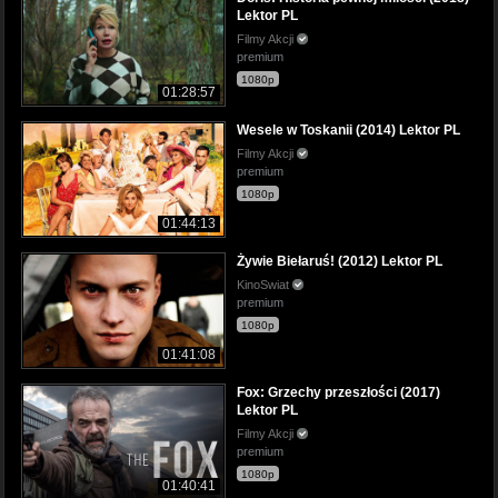
Lektor PL
Filmy Akcji
premium
1080p
01:28:57
Wesele w Toskanii (2014) Lektor PL
Filmy Akcji
premium
1080p
01:44:13
Żywie Biełaruś! (2012) Lektor PL
KinoSwiat
premium
1080p
01:41:08
Fox: Grzechy przeszłości (2017)
Lektor PL
Filmy Akcji
premium
1080p
01:40:41