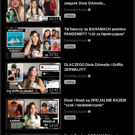
związek Dixie DAmelio...
Dominika Kuzio
1080p
10:27
TikTokerzy na BAHAMACH pomimo
PANDEMII?!? *cóż za hipokryzjaaa*
Dominika Kuzio
1080p
10:42
DLACZEGO Dixie DAmelio i Griffin
ZERWALI?!?
Dominika Kuzio
1080p
12:42
Dixie i Noah są OFICJALNIE RAZEM
*szok i niedowierzanie*
Dominika Kuzio
1080p
14:05