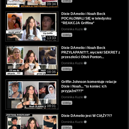
1080p
09:34
Dixie DAmelio i Noah Beck
POCAŁOWALI SIĘ w teledysku
*REAKCJA Griffina*
Dominika Kuzio
1080p
13:33
Dixie DAmelio i Noah Beck
PRZYŁAPANI?!?, wyciekł SEKRET z
przeszłości Olivii Ponton...
Dominika Kuzio
1080p
08:06
Griffin Johnson komentuje relacje
Dixie i Noah... *to koniec ich
przyjaźni???*
Dominika Kuzio
1080p
08:01
Dixie DAmelio jest W CIĄŻY?!?
Dominika Kuzio
1080p