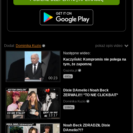
Dodał:
Dominika Kuzio
pokaż opis video
Następne wideo:
Kaczyński: Kompromis nie polega na
tym, że zapomnę
Gazeta.pl
480p
00:23
Dixie DAmelio i Noah Beck
ZERWALI!!! *TO NIE CLICKBAIT*
Dominika Kuzio
1080p
13:17
Noah Beck ZDRADZIŁ Dixie
DAmelio?!?