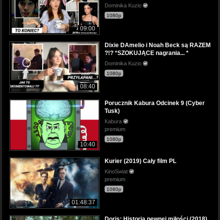
Dominika Kuzio
1080p
09:00
Dixie DAmelio i Noah Beck są RAZEM
?!? *SZOKUJĄCE nagrania... *
Dominika Kuzio
1080p
08:40
Porucznik Kabura Odcinek 9 (Cyber
Tusk)
Kabura
premium
1080p
10:40
Kurier (2019) Cały film PL
KinoSwiat
premium
1080p
01:48:37
Doris: Historia pewnej miłości (2018)