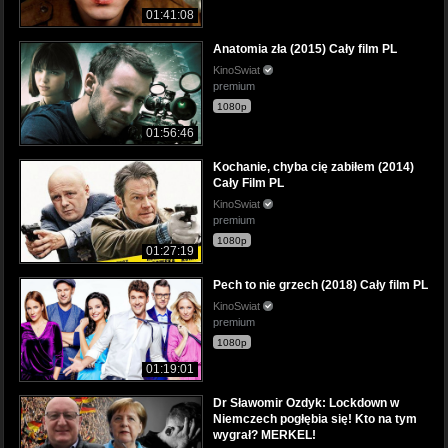
01:41:08
Anatomia zła (2015) Cały film PL
KinoSwiat
premium
1080p
01:56:46
Kochanie, chyba cię zabiłem (2014)
Cały Film PL
KinoSwiat
premium
1080p
01:27:19
Pech to nie grzech (2018) Cały film PL
KinoSwiat
premium
1080p
01:19:01
Dr Sławomir Ozdyk: Lockdown w
Niemczech pogłębia się! Kto na tym
wygrał? MERKEL!