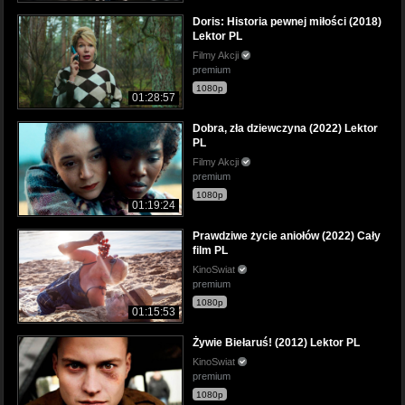
Doris: Historia pewnej miłości (2018)
Lektor PL
Filmy Akcji
premium
1080p
01:28:57
Dobra, zła dziewczyna (2022) Lektor
PL
Filmy Akcji
premium
1080p
01:19:24
Prawdziwe życie aniołów (2022) Cały
film PL
KinoSwiat
premium
1080p
01:15:53
Żywie Biełaruś! (2012) Lektor PL
KinoSwiat
premium
1080p