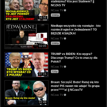
stalinizmu? Kto jest Stalinem? ||
NCZAS TV
NCzas TV
1080p
56:56
Niedługo wszystko się rozwiąże - kto
rozniecił ogień w Jedwabnem? TO
BĘDZIE KSIĄŻKA!
NCzas TV
1080p
02:05
TRUMP vs BIDEN: Kto wygra?
Dlaczego Trump? Co to znaczy dla
Polski?
NCzas TV
720p
07:15
Braun: Szczęść Boże! Ratuj się kto
może! PiS nawet nie udaje! To grupa
przes*****a! || NCzasTV
NCzas TV
02:49