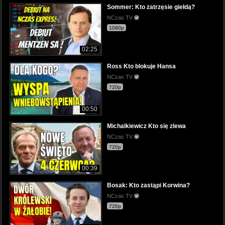
Sommer: Kto zatrzęsie giełdą?
NCzas TV
1080p
02:25
Ross Kto blokuje Hansa
NCzas TV
720p
00:50
Michalkiewicz Kto się zlewa
NCzas TV
720p
00:39
Bosak: Kto zastąpi Korwina?
NCzas TV
720p