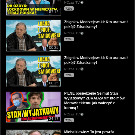
NCzas TV
720p
57:12
Zbigniew Modrzejewski: Kto uratował
pokój? Zdradzamy!
NCzas TV
720p
00:25
Zbigniew Modrzejewski: Kto uratował
pokój? Zdradzamy!
NCzas TV
720p
00:25
PILNE posiedzenie Sejmu! Stan
Wyjątkowy? ZDRADZAMY kto mówi
Morawieckiemu jak walczyć z
koroną?
NCzas TV
34:17
720p
Michalkiewicz: To jest powrót