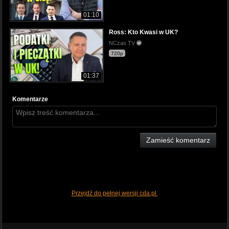
01:10
Ross: Kto Kwasi w UK?
NCzas TV
720p
01:37
Komentarze
Zamieść komentarz
Przejdź do pełnej wersji cda.pl