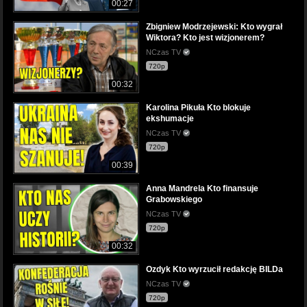
00:27
Zbigniew Modrzejewski: Kto wygrał
Wiktora? Kto jest wizjonerem?
NCzas TV
720p
00:32
Karolina Pikuła Kto blokuje
ekshumacje
NCzas TV
720p
00:39
Anna Mandrela Kto finansuje
Grabowskiego
NCzas TV
720p
00:32
Ozdyk Kto wyrzucił redakcję BILDa
NCzas TV
720p