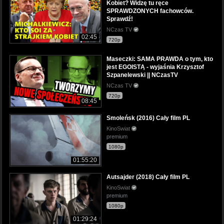
Kobiet? Widzę tu ręce
SPRAWDZONYCH fachowców.
Sprawdź!
NCzas TV
02:45
720p
Maseczki: SAMA PRAWDA o tym, kto
jest EGOISTĄ - wyjaśnia Krzysztof
Szpanelewski || NCzasTV
NCzas TV
720p
08:45
Smoleńsk (2016) Cały film PL
KinoSwiat
premium
1080p
01:55:20
Autsajder (2018) Cały film PL
KinoSwiat
premium
1080p
01:29:24