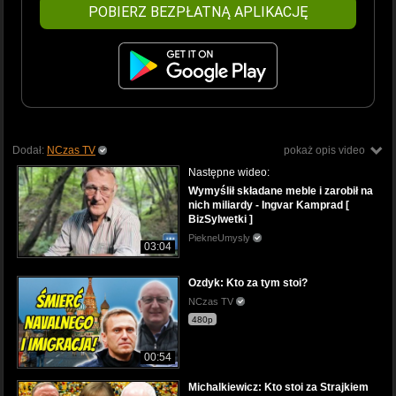
POBIERZ BEZPŁATNĄ APLIKACJĘ
Dodał:
NCzas TV
pokaż opis video
Następne wideo:
Wymyślił składane meble i zarobił na
nich miliardy - Ingvar Kamprad [
BizSylwetki ]
PiekneUmysly
03:04
Ozdyk: Kto za tym stoi?
NCzas TV
480p
00:54
Michalkiewicz: Kto stoi za Strajkiem