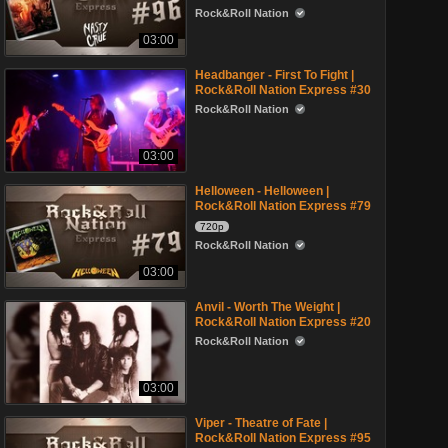
Rock&Roll Nation
03:00
Headbanger - First To Fight |
Rock&Roll Nation Express #30
Rock&Roll Nation
03:00
Helloween - Helloween |
Rock&Roll Nation Express #79
720p
Rock&Roll Nation
03:00
Anvil - Worth The Weight |
Rock&Roll Nation Express #20
Rock&Roll Nation
03:00
Viper - Theatre of Fate |
Rock&Roll Nation Express #95