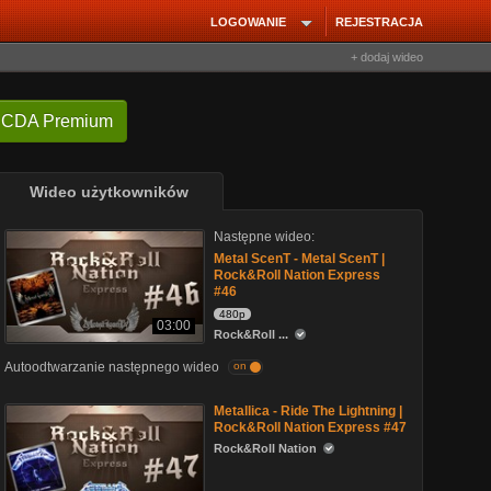
LOGOWANIE
REJESTRACJA
+ dodaj wideo
 CDA Premium
Wideo użytkowników
Następne wideo:
Metal ScenT - Metal ScenT |
Rock&Roll Nation Express
#46
480p
03:00
Rock&Roll ...
Autoodtwarzanie następnego wideo
on
Metallica - Ride The Lightning |
Rock&Roll Nation Express #47
Rock&Roll Nation