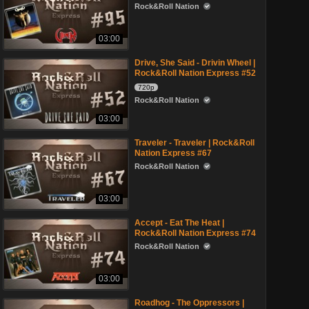
Rock&Roll Nation
03:00
Drive, She Said - Drivin Wheel |
Rock&Roll Nation Express #52
720p
Rock&Roll Nation
03:00
Traveler - Traveler | Rock&Roll
Nation Express #67
Rock&Roll Nation
03:00
Accept - Eat The Heat |
Rock&Roll Nation Express #74
Rock&Roll Nation
03:00
Roadhog - The Oppressors |