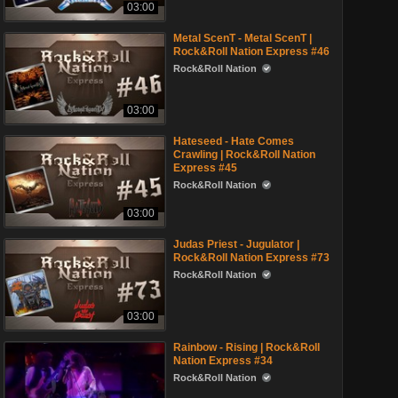
03:00
Metal ScenT - Metal ScenT |
Rock&Roll Nation Express #46
Rock&Roll Nation
03:00
Hateseed - Hate Comes
Crawling | Rock&Roll Nation
Express #45
Rock&Roll Nation
03:00
Judas Priest - Jugulator |
Rock&Roll Nation Express #73
Rock&Roll Nation
03:00
Rainbow - Rising | Rock&Roll
Nation Express #34
Rock&Roll Nation