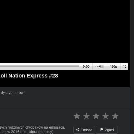
0:00
480p
oll Nation Express #28
 dystrybutorów!
szych rodzimych chłopaków na emigracji.
Embed
Zgłoś
ałej w 2016 roku, która (niestety)