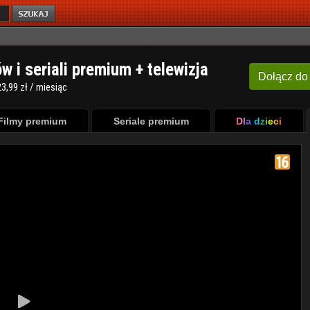
ów i seriali premium + telewizja
Dołącz
do
3,99 zł / miesiąc
Filmy premium
Seriale premium
Dla dzieci