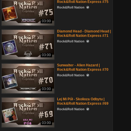
Rock&Roll Nation Express #75
Rock&Roll Nation
03:00
Diamond Head - Diamond Head |
Rock&Roll Nation Express #71
Rock&Roll Nation
03:00
Sunwalter - Alien Hazard |
Rock&Roll Nation Express #70
Rock&Roll Nation
03:00
Lej Mi Pół - Skolioza Odbytu |
Rock&Roll Nation Express #69
Rock&Roll Nation
03:00