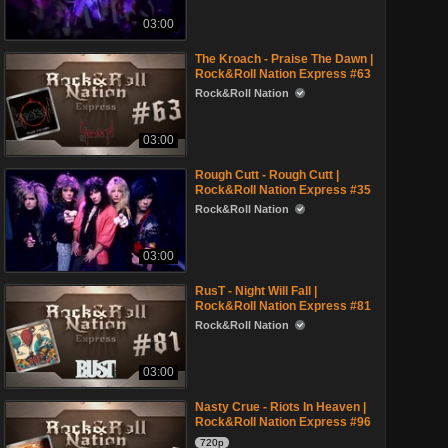
03:00
The Kroach - Praise The Dawn |
Rock&Roll Nation Express #63
Rock&Roll Nation
03:00
Rough Cutt - Rough Cutt |
Rock&Roll Nation Express #35
Rock&Roll Nation
03:00
RusT - Night Will Fall |
Rock&Roll Nation Express #81
Rock&Roll Nation
03:00
Nasty Crue - Riots In Heaven |
Rock&Roll Nation Express #96
720p