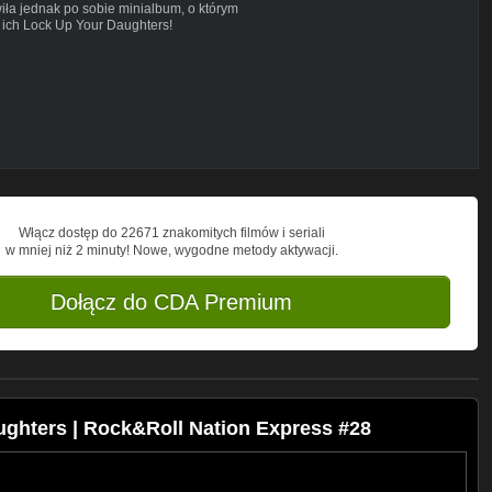
iła jednak po sobie minialbum, o którym
 ich Lock Up Your Daughters!
ajrzyj tu, z góry dzięki za wsparcie!***
Włącz dostęp do 22671 znakomitych filmów i seriali
4-r1_hDuw/joinvvvv
w mniej niż 2 minuty! Nowe, wygodne metody aktywacji.
Dołącz do CDA Premium
rmation1
 problemu!***
roups/693559107475611/
/
ughters | Rock&Roll Nation Express #28