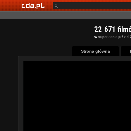
2
2
6
7
1
film
w super cenie już od 2
Strona główna