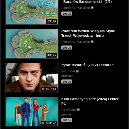
- Baranów Sandomierski - (2/2)
Podróże z Maciejem
1080p
20:39
Rowerem Wzdłuż Wisły Na Styku
Trzech Województw - Intro
Podróże z Maciejem
1080p
00:56
Żywie Biełaruś! (2012) Lektor PL
KinoSwiat
premium
1080p
01:41:08
Klub złamanych serc (2024) Lektor
PL
Filmy Akcji
premium
1080p
01:40:52