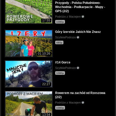
Przygody - Polska Południowo-
Wschodnia - Podkarpacie - Mapy -
GPS (2/2)
Podróże z Maciejem
17:55
1080p
Góry Izerskie Jakich Nie Znasz
SzybkiePodroze
480p
01:10:26
#14 Gorce
SzybkiePodroze
1080p
22:27
Rowerem na zachód od Rzeszowa
(2/2)
Podróże z Maciejem
1080p
13:54