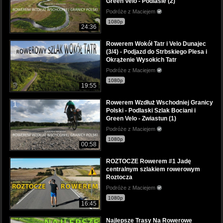
Green Velo - Podlasie (2)
Podróże z Maciejem
1080p
24:36
Rowerem Wokół Tatr i Velo Dunajec
(3/4) - Podjazd do Strbskiego Plesa i
Okrążenie Wysokich Tatr
Podróże z Maciejem
1080p
19:55
Rowerem Wzdłuż Wschodniej Granicy
Polski - Podlaski Szlak Bociani i
Green Velo - Zwiastun (1)
Podróże z Maciejem
1080p
00:58
ROZTOCZE Rowerem #1 Jadę
centralnym szlakiem rowerowym
Roztocza
Podróże z Maciejem
1080p
16:45
Najlepsze Trasy Na Rowerowe