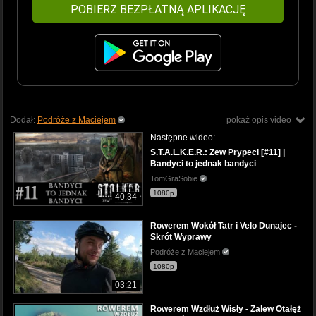
POBIERZ BEZPŁATNĄ APLIKACJĘ
Dodał:
Podróże z Maciejem
pokaż opis video
Następne wideo:
S.T.A.L.K.E.R.: Zew Prypeci [#11] |
Bandyci to jednak bandyci
TomGraSobie
1080p
40:34
Rowerem Wokół Tatr i Velo Dunajec -
Skrót Wyprawy
Podróże z Maciejem
1080p
03:21
Rowerem Wzdłuż Wisły - Zalew Otałęż