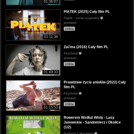
01:36:07
PIĄTEK (2025) Cały film PL
Piątek - serial oryginalny
premium
1080p
01:11:36
Zaćma (2016) Cały film PL
KinoSwiat
premium
1080p
01:49:33
Prawdziwe życie aniołów (2022) Cały
film PL
KinoSwiat
premium
1080p
01:15:53
Rowerem Wzdłuż Wisły - Lasy
Janowskie - Sandomierz i Okolice
(1/2)
Podróże z Maciejem