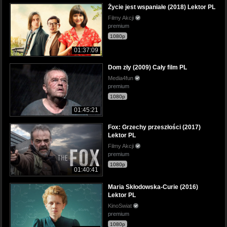
Życie jest wspaniałe (2018) Lektor PL
Filmy Akcji
premium
1080p
01:37:09
Dom zły (2009) Cały film PL
Media4fun
premium
1080p
01:45:21
Fox: Grzechy przeszłości (2017)
Lektor PL
Filmy Akcji
premium
1080p
01:40:41
Maria Skłodowska-Curie (2016)
Lektor PL
KinoSwiat
premium
1080p