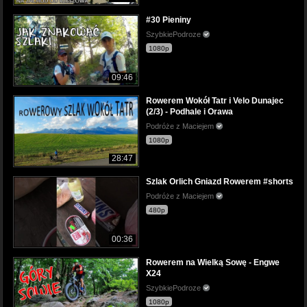
#30 Pieniny
SzybkiePodroze
1080p
09:46
Rowerem Wokół Tatr i Velo Dunajec
(2/3) - Podhale i Orawa
Podróże z Maciejem
1080p
28:47
Szlak Orlich Gniazd Rowerem #shorts
Podróże z Maciejem
480p
00:36
Rowerem na Wielką Sowę - Engwe
X24
SzybkiePodroze
1080p