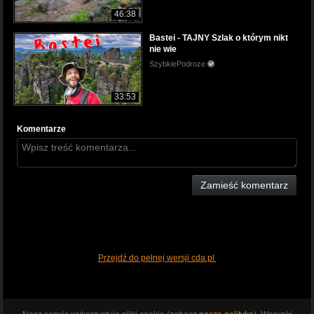
46:38
Bastei - TAJNY Szlak o którym nikt
nie wie
SzybkiePodroze
33:53
Komentarze
Zamieść komentarz
Przejdź do pełnej wersji cda.pl